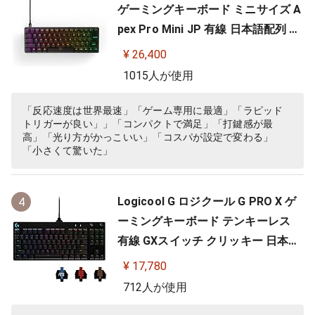
ゲーミングキーボード ミニサイズ A
pex Pro Mini JP 有線 日本語配列 O
mniPointスイッチ 2ーinー1アクシ
¥ 26,400
ョンキー 搭載 64825 ブラック
1015人が使用
「反応速度は世界最速」「ゲーム専用に最適」「ラピッド
トリガーが良い」」「コンパクトで満足」「打鍵感が最
高」「光り方がかっこいい」「コスパが設定で変わる」
「小さくて驚いた」
Logicool G ロジクール G PRO X ゲ
4
ーミングキーボード テンキーレス
有線 GXスイッチ クリッキー 日本語
配列 LIGHTSYNC RGB 着脱式ケーブ
¥ 17,780
ル G-PKB-002 国内正規品 【 ファイ
712人が使用
ナルファンタジーXIV 推奨周辺機器