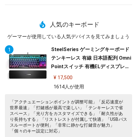
人気のキーボード
ゲーマーが使用している人気デバイスを見てみましょう
SteelSeries ゲーミングキーボード
1
テンキーレス 有線 日本語配列 Omni
Pointスイッチ 有機ELディスプレイ
搭載 Apex Pro TKL JP 64737
¥ 17,500
1614人が使用
「アクチュエーションポイントが調整可能」「反応速度が
世界最速」「打鍵感が最高で楽しい」「テンキーレスで省
スペース」「光り方をカスタマイズできる」「耐久性があ
り長持ちする」「リストレストが付属して快適」「USBパス
スルーポートが便利」「非常に静かな打鍵音が魅力」
「個々のキー設定に対応」