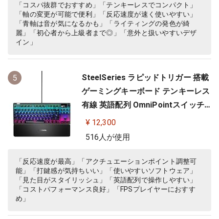
】
「コスパ抜群でおすすめ」「テンキーレスでコンパクト」
「軸の変更が可能で便利」「反応速度が速く使いやすい」
「青軸は音が気になるかも」「ライティングの発色が綺
麗」「初心者から上級者まで◎」「意外と扱いやすいデザ
イン」
SteelSeries ラピッドトリガー 搭載
5
ゲーミングキーボード テンキーレス
有線 英語配列 OmniPointスイッチ
有機ELディスプレイ搭載 Apex Pro
¥ 12,300
TKL US 64734 ブラック
516人が使用
「反応速度が最高」「アクチュエーションポイント調整可
能」「打鍵感が気持ちいい」「使いやすいソフトウェア」
「見た目がスタイリッシュ」「英語配列で操作しやすい」
「コストパフォーマンス良好」「FPSプレイヤーにおすす
め」