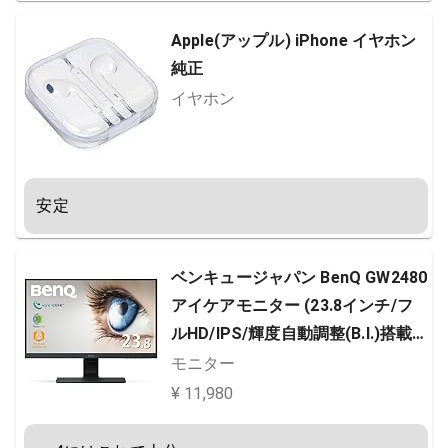
Apple(アップル) iPhone イヤホン
純正
イヤホン
安定
ベンキュージャパン BenQ GW2480
アイケアモニター (23.8インチ/フ
ルHD/IPS/輝度自動調整(B.I.)搭載/
ウルトラスリムベゼル/DisplayPor
モニター
t,HDMI,VGA端子) ブラック
¥ 11,980