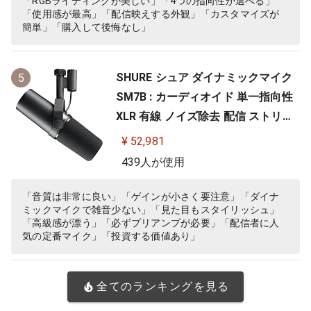
「RGBライティングが美しい」「4つの指向性が選べる」
「使用感が最高」「配信映えする外観」「カスタマイズが
簡単」「購入して後悔なし」
SHURE シュア ダイナミックマイク
5
SM7B : カーディオイド 単一指向性
XLR 有線 ノイズ除去 配信 ストリー
ミング 音声 音楽 演奏 録音 レコーデ
¥ 52,981
ィング YouTube 実況 ゲーム ゲーミ
439人が使用
ング ボーカル ポッドキャスト DTM
宅録 テレワーク【国内正規品/メー
「音質は非常に良い」「ゲインが小さく要注意」「ダイナ
ミックマイクで雑音少ない」「見た目もスタイリッシュ」
カー保証2年】
「高級感が漂う」「必ずプリアンプが必要」「配信者に人
気の定番マイク」「投資する価値あり」
全てのランキングを見る