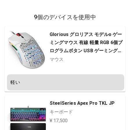
9個のデバイスを使用中
Glorious グロリアス モデルo ゲー
ミングマウス 有線 軽量 RGB 6個プ
ログラムボタン USB ゲーミングマ
ウス白 国内正規品 (67g)
マウス
軽い
SteelSeries Apex Pro TKL JP
キーボード
¥ 17,500