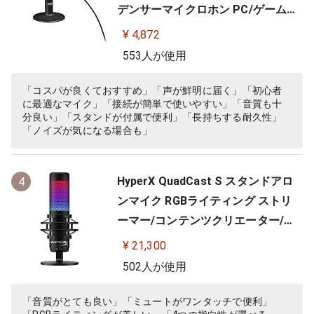
デンサーマイクロホン PC/ゲーム用
ECM-PCV80U
¥ 4,872
553人が使用
「コスパが良くておすすめ」「声が鮮明に届く」「初心者
に最適なマイク」「接続が簡単で使いやすい」「音質も十
分良い」「スタンドが付属で便利」「長持ちする耐久性」
「ノイズが気になる場合も」
HyperX QuadCast S スタンドアロ
4
ンマイク RGBライティング ストリ
ーマー/コンテンツクリエーター/ゲ
ーマー向け/PC,PS4使用可能 2年保
¥ 21,300
証 HMIQ1S-XX-RG/G (4P5P7AA)
502人が使用
「音質がとても良い」「ミュートがワンタッチで便利」