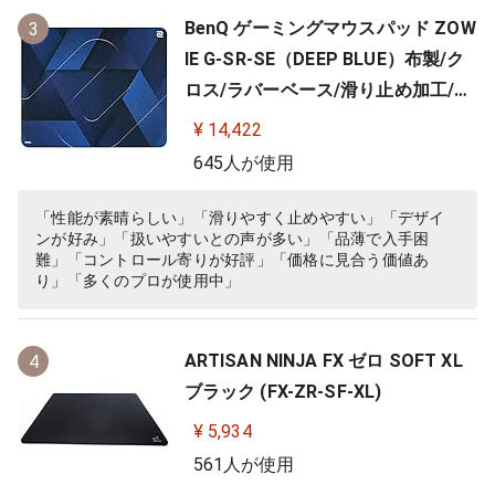
BenQ ゲーミングマウスパッド ZOW
3
IE G-SR-SE（DEEP BLUE）布製/ク
ロス/ラバーベース/滑り止め加工/10
0%フルフラット/3.5ｍｍ
¥ 14,422
645人が使用
「性能が素晴らしい」「滑りやすく止めやすい」「デザイ
ンが好み」「扱いやすいとの声が多い」「品薄で入手困
難」「コントロール寄りが好評」「価格に見合う価値あ
り」「多くのプロが使用中」
ARTISAN NINJA FX ゼロ SOFT XL
4
ブラック (FX-ZR-SF-XL)
¥ 5,934
561人が使用