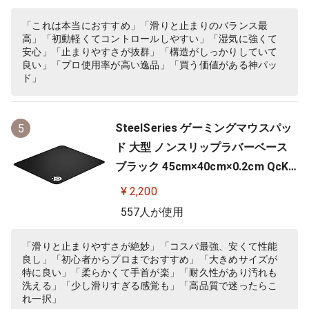
「これは本当におすすめ」「滑りと止まりのバランス最
高」「初動軽くてコントロールしやすい」「湿気に強くて
安心」「止まりやすさが抜群」「構造がしっかりしていて
良い」「プロ使用率が高い逸品」「買う価値がある神パッ
ド」
SteelSeries ゲーミングマウスパッ
5
ド 大型 ノンスリップラバーベース
ブラック 45cm×40cm×0.2cm QcK
+ 63003
¥ 2,200
557人が使用
「滑りと止まりやすさが絶妙」「コスパ最強、安くて性能
良し」「初心者からプロまでおすすめ」「大きめサイズが
特に良い」「柔らかくて手首が楽」「耐久性があり汚れも
洗える」「少し滑りすぎる感覚も」「高品質で迷ったらこ
れ一択」