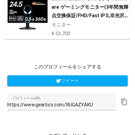
are ゲーミングモニター(3年間無輝
点交換保証/FHD/Fast IPS,非光沢/
DP,HDMI/sRGB 99%/縦横回転,高さ
モニター
調整/0.5ms/360Hz/AMD FreeSyn
¥ 53,700
c ™Premium)
このプロフィールをシェアする
ツイート
プロフィールURL