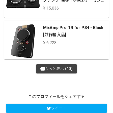
グアンプ MAPTR-002 ゲーミング
ヘッドセット 用 オーディオミキサ
¥ 15,036
ー PS5 PS4 PC 対応 音声バランス
調整 Dolby Audio 光デジタル端子
MixAmp Pro TR for PS4 - Black
アンプ ゲーミングミキサー MAPT
[並行輸入品]
R 国内正規品
¥ 6,728
もっと表示 (18)
このプロフィールをシェアする
ツイート