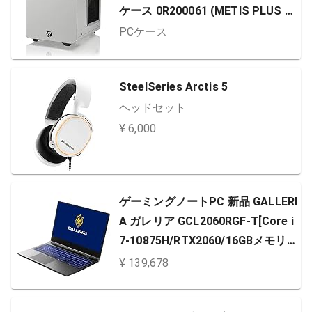
ケース 0R200061 (METIS PLUS W
HITE)
PCケース
SteelSeries Arctis 5
ヘッドセット
¥ 6,000
ゲーミングノートPC 新品 GALLERI
A ガレリア GCL2060RGF-T[Core i
7-10875H/RTX2060/16GBメモリ/5
12GB SSD/15.6フルHD]9308-2983
¥ 139,678