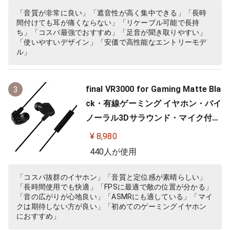
様 低音強化 配信 音楽 オーディオリ
「音質が非常に良い」「遮音性が高く集中できる」「長時
間付けても耳が痛くならない」「リケーブル可能で長持
スニング レコーディング 録音…
ち」「コスパ最強でおすすめ」「足音が聞き取りやすい」
「使いやすいデザイン」「安価で高性能なエントリーモデ
ル」
final VR3000 for Gaming Matte Bla
3
ck・有線ゲーミング イヤホン・バイ
ノーラル3Dサラウンド・マイク付き
【ゲーム/VR/バイノーラル/ASMR /
¥ 8,980
360オーディオ推奨】
440人が使用
「コスパ抜群のイヤホン」「音質と定位感が素晴らしい」
「長時間使用でも快適」「FPSに最適で敵の位置が分かる」
「音の広がりが心地良い」「ASMRにも適している」「マイ
クは期待しない方が良い」「初めてのゲーミングイヤホン
におすすめ」