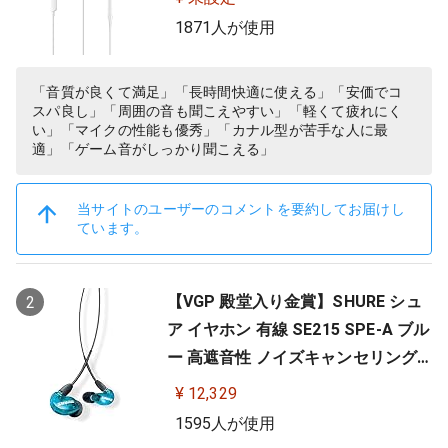
1871人が使用
「音質が良くて満足」「長時間快適に使える」「安価でコ
スパ良し」「周囲の音も聞こえやすい」「軽くて疲れにく
い」「マイクの性能も優秀」「カナル型が苦手な人に最
適」「ゲーム音がしっかり聞こえる」
当サイトのユーザーのコメントを要約してお届けし
ています。
【VGP 殿堂入り金賞】SHURE シュ
2
ア イヤホン 有線 SE215 SPE-A ブル
ー 高遮音性 ノイズキャンセリング
ゲーム ゲーミング スペシャルエデ
¥ 12,329
ィション カナル型 ワイヤレス変換
1595人が使用
可(別売) MMCX リケーブル プロ仕