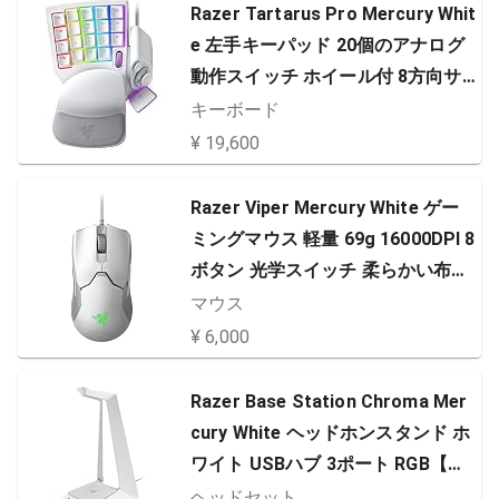
Razer Tartarus Pro Mercury Whit
e 左手キーパッド 20個のアナログ
動作スイッチ ホイール付 8方向サ
ムパッド 32キーすべてをカスタマ
キーボード
イズ可能 【日本正規代理店保証
¥ 19,600
品】 RZ07-03110200-R3M1
Razer Viper Mercury White ゲー
ミングマウス 軽量 69g 16000DPI 8
ボタン 光学スイッチ 柔らかい布巻
ケーブル Chroma対応 【日本正規
マウス
代理店保証品】 RZ01-02550700-R
¥ 6,000
3M1
Razer Base Station Chroma Mer
cury White ヘッドホンスタンド ホ
ワイト USBハブ 3ポート RGB【日
本正規代理店保証品】 RC21-0119
ヘッドセット