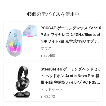
43個のデバイスを使用中
ROCCAT ゲーミングマウス Kone X
P Air ワイヤレス 2.4GHz/Bluetoot
h ホワイト/白 光学式/19K/オプテ
ィカル/多ボタン/99g/充電ドック/4
マウス
D Wheel/Reflex/RGB ドイツデザイ
¥ 23,480
ン
SteelSeries ゲーミングヘッドセッ
ト ヘッドホン Arctis Nova Pro 軽
量 有線 密閉型 ハイレゾ PC PS5 P
S4 Switch 対応 DAC搭載 Hi-Fiサウ
ヘッドセット
ンド 61527 ブラック 調整可能
¥ 40,273