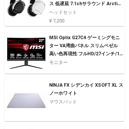
ス 低遅延 7.1chサラウンド Arctis
7 61508 ホワイト 通常
ヘッドセット
¥ 7,200
MSI Optix G27C4 ゲーミングモニ
ター VA湾曲パネル スリムベゼル
高い色再現性 フルHD/27インチ/16
5Hz/1ms/FreeSync Premium/HD
モニター
MI/DP/3年保証
NINJA FX シデンカイ XSOFT XL ス
ノーホワイト
マウスパッド