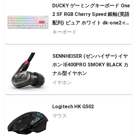
DUCKY ゲーミングキーボード One
2 SF RGB Cherry Speed 銀軸(英語
配列) ピュア ホワイト dk-one2-rg
b-sf-pw-silver ［USB /有線］
キーボード
SENNHEISER (ゼンハイザー) イヤ
ホン IE400PRO SMOKY BLACK カ
ナル型イヤホン
イヤホン
Logitech HK G502
マウス