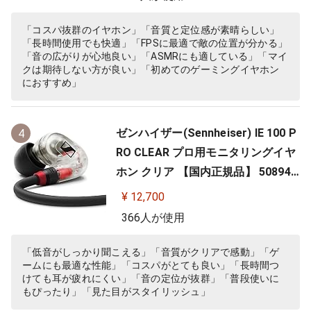
「コスパ抜群のイヤホン」「音質と定位感が素晴らしい」
「長時間使用でも快適」「FPSに最適で敵の位置が分かる」
「音の広がりが心地良い」「ASMRにも適している」「マイ
クは期待しない方が良い」「初めてのゲーミングイヤホン
におすすめ」
ゼンハイザー(Sennheiser) IE 100 P
4
RO CLEAR プロ用モニタリングイヤ
ホン クリア 【国内正規品】 508941
カナル型 有線イヤホン
¥ 12,700
366人が使用
「低音がしっかり聞こえる」「音質がクリアで感動」「ゲ
ームにも最適な性能」「コスパがとても良い」「長時間つ
けても耳が疲れにくい」「音の定位が抜群」「普段使いに
もぴったり」「見た目がスタイリッシュ」