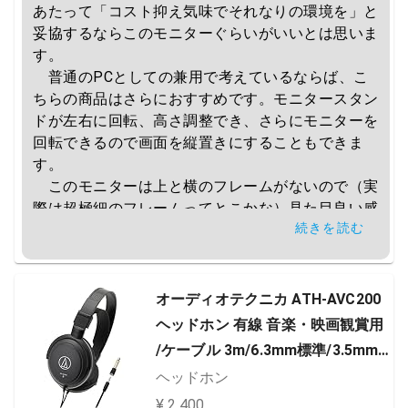
あたって「コスト抑え気味でそれなりの環境を」と
妥協するならこのモニターぐらいがいいとは思いま
す。

　普通のPCとしての兼用で考えているならば、こ
ちらの商品はさらにおすすめです。モニタースタン
ドが左右に回転、高さ調整でき、さらにモニターを
回転できるので画面を縦置きにすることもできま
す。

　このモニターは上と横のフレームがないので（実
際は超極細のフレームってとこかな）見た目良い感
続きを読む
じです。部屋に置いてみると、まず満足感に影響し
ますこれは。

　ちなみに、最低限のスペックか確認する上で「ス
ペックを数字で見てもわからない」なんて方は、H
オーディオテクニカ ATH-AVC200
DMI端子もしくはDisplayポートの端子がついてる
ヘッドホン 有線 音楽・映画観賞用
かを見ましょう。その端子があるモニターならば、
/ケーブル 3m/6.3mm標準/3.5mm
ぶっちゃけそれなりに良い環境となります。

ミニ接続 ブラック
ヘッドホン
　（ほかにも最低ラインっぽいDELLモニターを所
持しているのでいくつか載せるつもりです）
¥ 2,400