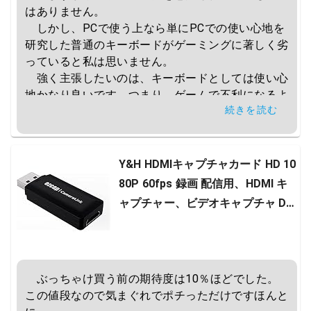
はありません。

　しかし、PCで使う上なら単にPCでの使い心地を
研究した普通のキーボードがゲーミングに著しく劣
っていると私は思いません。

　強く主張したいのは、キーボードとしては使い心
地かなり良いです。つまり、ゲームで不利になるよ
続きを読む
うなことはないはずです。名前にゲーミングってつ
くと、お値段がさ…高いですよね。

　まあでも、このキーボードの話ではないですけ
ど、メンブレンの反発強いキーボードは個人的にゲ
Y&H HDMIキャプチャカード HD 10
ームには難しいと感じてます。
80P 60fps 録画 配信用、HDMI キ
ャプチャー、ビデオキャプチャ DS
LR ビデオカメラ ミラーレス Xbox
360 One PS4 Wii U Switch 対応 H
DVC2
　ぶっちゃけ買う前の期待度は10％ほどでした。
この値段なので気まぐれでポチっただけですほんと