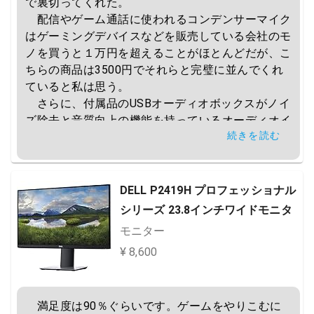
で裏切ってくれた。

　配信やゲーム通話に使われるコンデンサーマイク
はゲーミングデバイスなどを販売している会社のモ
ノを買うと１万円を超えることがほとんどだが、こ
ちらの商品は3500円でそれらと完璧に並んでくれ
ていると私は思う。

　さらに、付属品のUSBオーディオボックスがノイ
ズ除去と音質向上の機能を持っているオーディオイ
続きを読む
ンターフェイスである。音遅延処理も備わってお
り、配信者にはとてもおすすめである。

　ちなみに、端子にはキャノンコネクターが採用さ
れている。これは、放送関係職に使われる業務用機
DELL P2419H プロフェッショナル
材に推奨されているものである。これは、マイク機
シリーズ 23.8インチワイドモニタ
器としての信憑性と捉えてもよいと思うので、この
モニター
商品を使い続けている身からすると、安心して使え
¥ 8,600
るモノだと思ってほしい。
　満足度は90％ぐらいです。ゲームをやりこむに