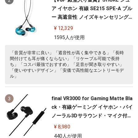
2
ア イヤホン 有線 SE215 SPE-A ブル
ー 高遮音性 ノイズキャンセリング
ゲーム ゲーミング スペシャルエデ
¥ 12,329
ィション カナル型 ワイヤレス変換
1595人が使用
可(別売) MMCX リケーブル プロ仕
様 低音強化 配信 音楽 オーディオリ
「音質が非常に良い」「遮音性が高く集中できる」「長時
間付けても耳が痛くならない」「リケーブル可能で長持
スニング レコーディング 録音…
ち」「コスパ最強でおすすめ」「足音が聞き取りやすい」
「使いやすいデザイン」「安価で高性能なエントリーモデ
ル」
final VR3000 for Gaming Matte Bla
3
ck・有線ゲーミング イヤホン・バイ
ノーラル3Dサラウンド・マイク付き
【ゲーム/VR/バイノーラル/ASMR /
¥ 8,980
360オーディオ推奨】
440人が使用