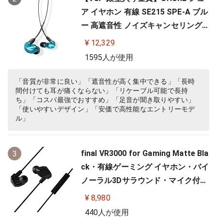
ア イヤホン 有線 SE215 SPE-A ブル
ー 高遮音性 ノイズキャンセリング
ゲーム ゲーミング スペシャルエデ
¥ 12,329
ィション カナル型 ワイヤレス変換
1595人が使用
可(別売) MMCX リケーブル プロ仕
様 低音強化 配信 音楽 オーディオリ
「音質が非常に良い」「遮音性が高く集中できる」「長時
間付けても耳が痛くならない」「リケーブル可能で長持
スニング レコーディング 録音…
ち」「コスパ最強でおすすめ」「足音が聞き取りやすい」
「使いやすいデザイン」「安価で高性能なエントリーモデ
ル」
final VR3000 for Gaming Matte Bla
3
ck・有線ゲーミング イヤホン・バイ
ノーラル3Dサラウンド・マイク付き
【ゲーム/VR/バイノーラル/ASMR /
¥ 8,980
360オーディオ推奨】
440人が使用