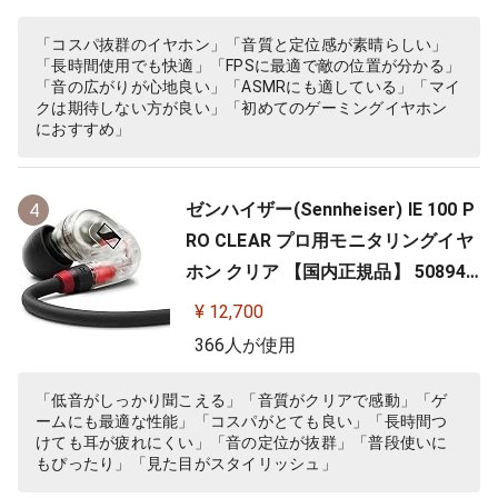
「コスパ抜群のイヤホン」「音質と定位感が素晴らしい」
「長時間使用でも快適」「FPSに最適で敵の位置が分かる」
「音の広がりが心地良い」「ASMRにも適している」「マイ
クは期待しない方が良い」「初めてのゲーミングイヤホン
におすすめ」
ゼンハイザー(Sennheiser) IE 100 P
4
RO CLEAR プロ用モニタリングイヤ
ホン クリア 【国内正規品】 508941
カナル型 有線イヤホン
¥ 12,700
366人が使用
「低音がしっかり聞こえる」「音質がクリアで感動」「ゲ
ームにも最適な性能」「コスパがとても良い」「長時間つ
けても耳が疲れにくい」「音の定位が抜群」「普段使いに
もぴったり」「見た目がスタイリッシュ」