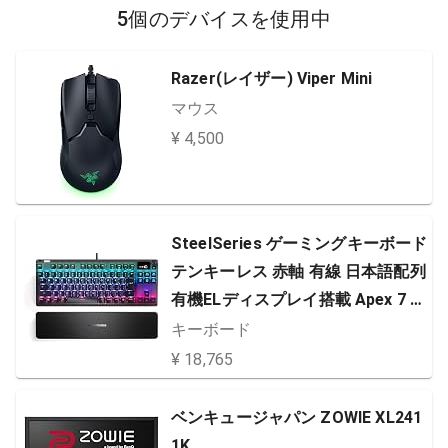
5個のデバイスを使用中
Razer(レイザー) Viper Mini
マウス
¥ 4,500
SteelSeries ゲーミングキーボード
テンキーレス 赤軸 有線 日本語配列
有機ELディスプレイ搭載 Apex 7 T
KL Red Switch 64649
キーボード
¥ 18,765
ベンキュージャパン ZOWIE XL241
1K