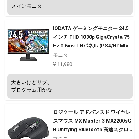
メインモニター
IODATA ゲーミングモニター 24.5
インチ FHD 1080p GigaCrysta 75
Hz 0.6ms TNパネル (PS4/HDMI×
2/DisplayPort/アナログRGB/スピ
モニター
ーカー付/メーカー3年保証/土日サ
¥ 11,980
ポート) EX-LDGC252STB
大きいけどサブ、

プログラム用かな
ロジクール アドバンスド ワイヤレ
スマウス MX Master 3 MX2200sG
R Unifying Bluetooth 高速スクロ
ールホイール 充電式 FLOW 7ボタ
マウス