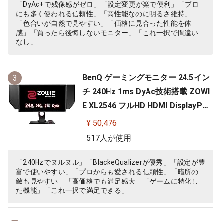
「DyAc+で残像感がゼロ」「設定変更が楽で便利」「プロ
にも多く使われる信頼性」「高性能なのに明るさ維持」
「色合いが自然で見やすい」「価格に見合った性能を体
感」「買ったら後悔しないモニター」「これ一択で間違い
なし」
BenQ ゲーミングモニター 24.5イン
3
チ 240Hz 1ms DyAc技術搭載 ZOWI
E XL2546 フルHD HDMI DisplayPor
t DVI-DL搭載 FPS向き ディスプレイ
¥ 50,476
517人が使用
「240Hzでヌルヌル」「BlackeQualizerが優秀」「設定が豊
富で使いやすい」「プロからも愛される信頼性」「暗所の
敵も見やすい」「高価格でも満足感大」「ゲームに特化し
た機能」「これ一択で満足できる」