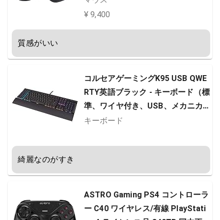
ン windows Mac iPad OS 無線 MX
¥ 9,400
2200 グラファイト 国内正規品
質感がいい
コルセアゲーミングK95 USB QWE
RTY英語ブラック - キーボード（標
準、ワイヤ付き、USB、メカニカ
ルキーボード、QWERTY、ブラッ
キーボード
ク）
綺麗なのがすき
ASTRO Gaming PS4 コントローラ
ー C40 ワイヤレス/有線 PlayStati