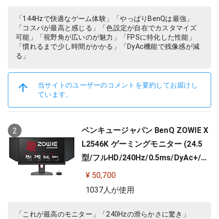
「144Hzで快適なゲーム体験」「やっぱりBenQは最強」
「コスパが最高と感じる」「色設定が自在でカスタマイズ
可能」「視野角が広いのが魅力」「FPSに特化した性能」
「慣れるまで少し時間がかかる」「DyAc機能で残像感が減
る」
当サイトのユーザーのコメントを要約してお届けし
ています。
ベンキュージャパン BenQ ZOWIE X
2
L2546K ゲーミングモニター (24.5
型/フルHD/240Hz/0.5ms/DyAc+/小
さめ台座/新筐体デザイン/新OSDメ
¥ 50,700
ニュー/新型液晶パネル採用)
1037人が使用
「これが最高のモニター」「240Hzの滑らかさに驚き」