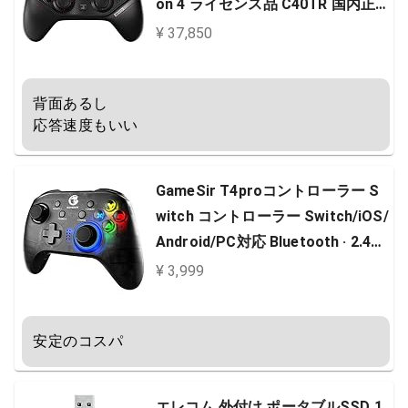
on 4 ライセンス品 C40TR 国内正
規品
¥ 37,850
背面あるし

応答速度もいい
GameSir T4proコントローラー S
witch コントローラー Switch/iOS/
Android/PC対応 Bluetooth · 2.4G
Hz · USB接続可能 ６軸ジャイロセ
¥ 3,999
ンサー 二重振動 バックライト機能
（ホルダー付き）
安定のコスパ
エレコム 外付け ポータブルSSD 1