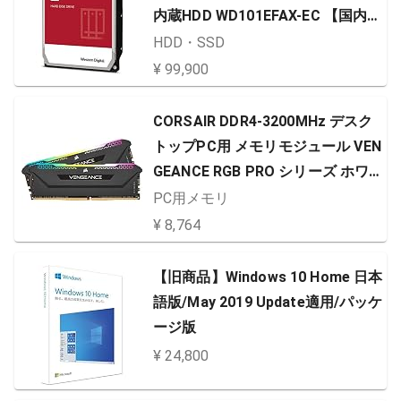
内蔵HDD WD101EFAX-EC 【国内正
規代理店品】
HDD・SSD
¥ 99,900
CORSAIR DDR4-3200MHz デスク
トップPC用 メモリモジュール VEN
GEANCE RGB PRO シリーズ ホワ
イト 16GB [8GB×2枚] CMW16GX4
PC用メモリ
M2C3200C16W
¥ 8,764
【旧商品】Windows 10 Home 日本
語版/May 2019 Update適用/パッケ
ージ版
¥ 24,800