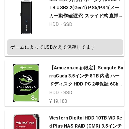
TB USB3.2(Gen1) PS5/PS4(メー
カー動作確認済) スライド式 直挿し
ブラック ESD-EMN1000GBK
HDD・SSD
ゲームによってUSBかえて保存してます
【Amazon.co.jp限定】Seagate Ba
rraCuda 3.5インチ 8TB 内蔵 ハー
ドディスク HDD PC 2年保証 6Gb/s
256MB 5400rpm 正規代理店品 ST
HDD・SSD
8000DM004
¥ 19,180
Western Digital HDD 10TB WD Re
d Plus NAS RAID (CMR) 3.5インチ