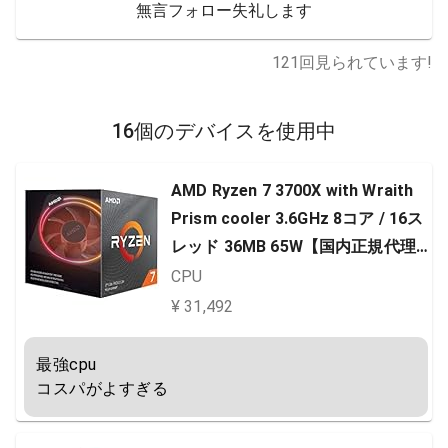
無言フォロー失礼します
121
回見られています!
16個のデバイスを使用中
AMD Ryzen 7 3700X with Wraith
Prism cooler 3.6GHz 8コア / 16ス
レッド 36MB 65W【国内正規代理
店品】 100-100000071BOX
CPU
¥ 31,492
最強cpu

コスパがよすぎる