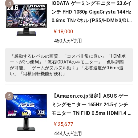
IODATA ゲーミングモニター 23.6イ
4
ンチ FHD 1080p GigaCrysta 144Hz
0.6ms TNパネル (PS5/HDMI×3/Dis
playPort/スピーカー付/高さ調整/縦
¥ 18,000
横回転) EX-LDGC242HTB
450人が使用
「感動するレベルの画質」「コスパ非常に良い」「HDMIポ
ートが3つ便利」「流石IODATAの神モニター」「色味調整
が可能」「ゲームがヌルヌル動く」「応答速度が0.6ms速
い」「縦横回転機能が便利」
【Amazon.co.jp限定】ASUS ゲー
5
ミングモニター 165Hz 24.5インチ
モニター TN FHD 0.5ms HDMI1.4 Di
splayPort1.2 DVI-D スピーカー 高
¥ 25,677
さ調整 縦横回転 VG258QR-J
444人が使用