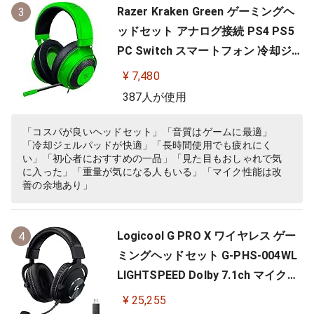
Razer Kraken Green ゲーミングヘ
3
ッドセット アナログ接続 PS4 PS5
PC Switch スマートフォン 冷却ジェ
ルパッド 【日本正規代理店保証品】
¥ 7,480
RZ04-02830200-R3M
387人が使用
「コスパが良いヘッドセット」「音質はゲームに最適」
「冷却ジェルパッドが快適」「長時間使用でも疲れにく
い」「初心者におすすめの一品」「見た目もおしゃれで気
に入った」「重量が気になる人もいる」「マイク性能は改
善の余地あり」
Logicool G PRO X ワイヤレス ゲー
4
ミングヘッドセット G-PHS-004WL
LIGHTSPEED Dolby 7.1ch マイク付
き 20時間連続使用可能 軽量 充電式
¥ 25,255