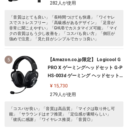
PS5 PS4 PC ゲーミング ヘッドセッ
282人が使用
ト ヘッドフォン ヘッドホン G-PHS-
004 ブラック 国内正規品 【 ファイ
「音質はとても良い」「長時間つけても快適」「ワイヤレ
スでストレスフリー」「高級感があるデザイン」「足音が
ナルファンタジー XIV 推奨モ…
非常に聞こえやすい」「GHUBでカスタマイズ可能」「マイ
クの音質はもう少し改善を」「コスパも良い方」「側圧が
強めで注意」「見た目がシンプルでカッコ良い」
【Amazon.co.jp限定】 Logicool G
5
PRO X ゲーミングヘッドセット G-P
HS-003d ゲーミング ヘッドセット
Dolby 7.1ch サラウンドサウンド 3.5
¥ 15,730
mm 有線 マイク付き Blue VO!CE搭
279人が使用
載 軽量 ヘッドホン ヘッドフォン PS
5 PS4 PC windows ブラック 国内正
「コスパが良い」「音質は高品質」「マイクは取り外し可
能」「サラウンドはオフ推奨」「定位感が素晴らしい」
規品 ※Amazon.co.jp限定 壁…
「彼氏に感謝」「ワイヤレス推奨」「音質◎」