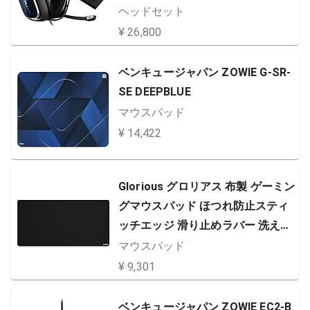
PS5 PS4 PC Mac Switch スマホ A
ヘッドセット
40TR-MAP-002 国内正規品
¥ 26,800
ベンキュージャパン ZOWIE G-SR-
SE DEEPBLUE
マウスパッド
¥ 14,422
Glorious グロリアス 布製 ゲーミン
グマウスパッド ほつれ防止スティ
ッチエッジ 滑り止めラバー 洗える
46x91cm 厚さ3mm ゲーミングマ
マウスパッド
ウスパッド 大型 mouse pad国内正
¥ 9,301
規品 (G-XXL)
ベンキュージャパン ZOWIE EC2-B