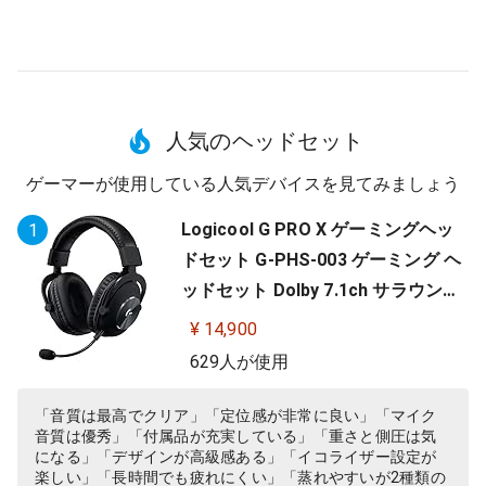
人気のヘッドセット
ゲーマーが使用している人気デバイスを見てみましょう
Logicool G PRO X ゲーミングヘッ
1
ドセット G-PHS-003 ゲーミング ヘ
ッドセット Dolby 7.1ch サラウンド
サウンド 3.5mm 有線 マイク付き Bl
¥ 14,900
ue VO!CE搭載 軽量 PS5 PS4 PC win
629人が使用
dows ヘッドホン ヘッドフォン ブラ
ック 国内正規品 【 ファイナルファ
「音質は最高でクリア」「定位感が非常に良い」「マイク
音質は優秀」「付属品が充実している」「重さと側圧は気
ンタジー XIV 推奨モデル 】
になる」「デザインが高級感ある」「イコライザー設定が
楽しい」「長時間でも疲れにくい」「蒸れやすいが2種類の