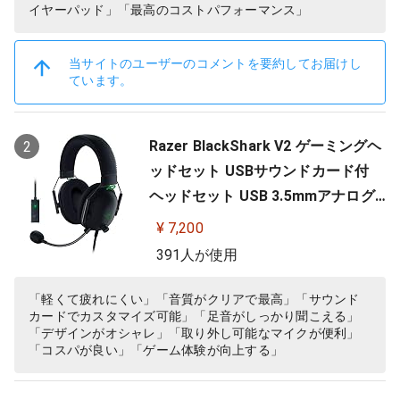
イヤーパッド」「最高のコストパフォーマンス」
当サイトのユーザーのコメントを要約してお届けし
ています。
Razer BlackShark V2 ゲーミングヘ
2
ッドセット USBサウンドカード付
ヘッドセット USB 3.5mmアナログ
THX 7.1ch 立体音響 特許技術採用チ
¥ 7,200
タンコート50mmドライバー 単一指
391人が使用
向性マイク ノイズキャンセリング
高遮音性イヤーカップ 軽量262g PC
「軽くて疲れにくい」「音質がクリアで最高」「サウンド
カードでカスタマイズ可能」「足音がしっかり聞こえる」
PS4 PS5 Nintendo Switch 【日本…
「デザインがオシャレ」「取り外し可能なマイクが便利」
「コスパが良い」「ゲーム体験が向上する」