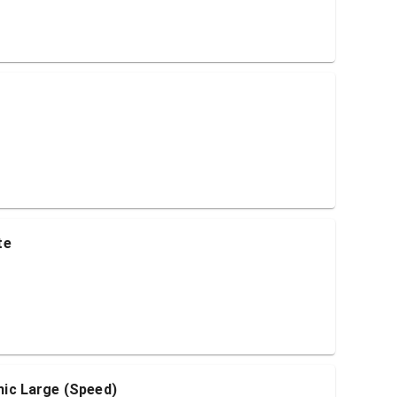
te
c Large (Speed)