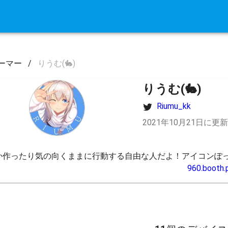
ーマー
/
りうむ(🐇)
りうむ(🐇)
Riumu_kk
2021年10月21日に更新
か作ったり気の向くままに行動する自由な人だよ！アイコンぽっ
960.booth