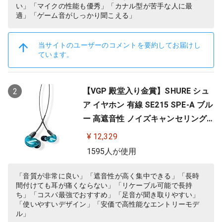
い」「マイクの性能も優秀」「カナル型が苦手な人に最
適」「ゲーム音がしっかり聞こえる」
当サイトのユーザーのコメントを要約してお届けし
ています。
【VGP 殿堂入り金賞】SHURE シュ
2
ア イヤホン 有線 SE215 SPE-A ブル
ー 高遮音性 ノイズキャンセリング
ゲーム ゲーミング スペシャルエデ
¥ 12,329
ィション カナル型 ワイヤレス変換
1595人が使用
可(別売) MMCX リケーブル プロ仕
様 低音強化 配信 音楽 オーディオリ
「音質が非常に良い」「遮音性が高く集中できる」「長時
間付けても耳が痛くならない」「リケーブル可能で長持
スニング レコーディング 録音…
ち」「コスパ最強でおすすめ」「足音が聞き取りやすい」
「使いやすいデザイン」「安価で高性能なエントリーモデ
ル」