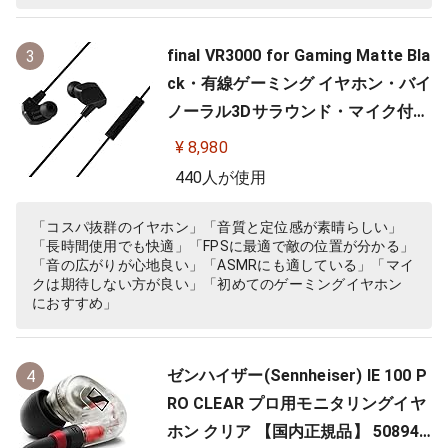
final VR3000 for Gaming Matte Bla
3
ck・有線ゲーミング イヤホン・バイ
ノーラル3Dサラウンド・マイク付き
【ゲーム/VR/バイノーラル/ASMR /
¥ 8,980
360オーディオ推奨】
440人が使用
「コスパ抜群のイヤホン」「音質と定位感が素晴らしい」
「長時間使用でも快適」「FPSに最適で敵の位置が分かる」
「音の広がりが心地良い」「ASMRにも適している」「マイ
クは期待しない方が良い」「初めてのゲーミングイヤホン
におすすめ」
ゼンハイザー(Sennheiser) IE 100 P
4
RO CLEAR プロ用モニタリングイヤ
ホン クリア 【国内正規品】 508941