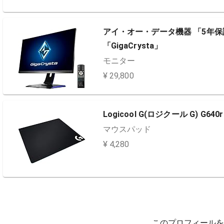
アイ・オー・データ機器 「5年保証
「GigaCrysta」
モニター
¥ 29,800
Logicool G(ロジクール G) G640r
マウスパッド
¥ 4,280
このプロフィールを