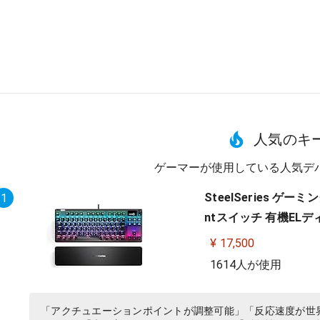
人気のキ
ゲーマーが使用している人気デ
SteelSeries ゲ
1
ntスイッチ 有機ELディス
¥ 17,500
1614人が使用
「アクチュエーションポイントが調整可能」「反応速度が世