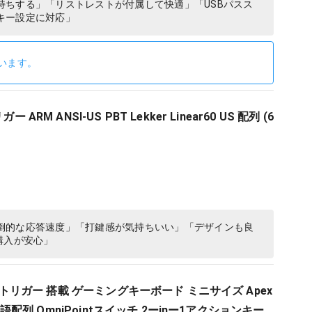
持ちする」「リストレストが付属して快適」「USBパスス
キー設定に対応」
います。
 ARM ANSI-US PBT Lekker Linear60 US 配列 (6
倒的な応答速度」「打鍵感が気持ちいい」「デザインも良
購入が安心」
ピッドトリガー 搭載 ゲーミングキーボード ミニサイズ Apex
 日本語配列 OmniPointスイッチ 2ーinー1アクションキー