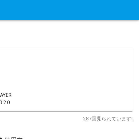
AYER

 2.0
287
回見られています!