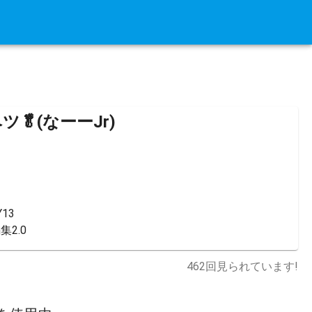
🥬(なーーJr)
13

集2.0
462
回見られています!