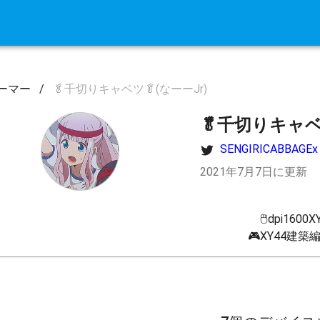
ーマー
/
🥬千切りキャベツ🥬(なーーJr)
🥬千切りキャベツ
SENGIRICABBAGEx
2021年7月7日に更新
🖱dpi1600XY
🎮XY44建築編