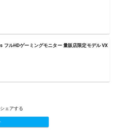
z駆動 1ms フルHDゲーミングモニター 量販店限定モデル VX
シェアする
ト