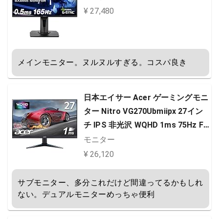
¥ 27,480
メインモニター。ヌルヌルすぎる。コスパ良き
日本エイサー Acer ゲーミングモニ
ター Nitro VG270Ubmiipx 27イン
チ IPS 非光沢 WQHD 1ms 75Hz Fr
eeSync フレームレスデザイン HD
モニター
MIx2 スピーカー内蔵 VESAマウン
¥ 26,120
ト対応 チルト フリッカーレス ブル
ーライト軽減
サブモニター、多分これだけど間違ってるかもしれ
ない。デュアルモニターめっちゃ便利