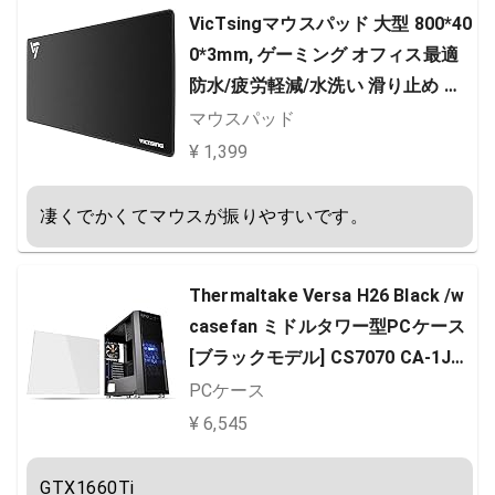
VicTsingマウスパッド 大型 800*40
0*3mm, ゲーミング オフィス最適
防水/疲労軽減/水洗い 滑り止め 耐
久性が良い/高級感 FPSゲーム おし
マウスパッド
ゃれ, オフィス/サイバーカフェなど
¥ 1,399
適用 【两年間保証】
凄くでかくてマウスが振りやすいです。
Thermaltake Versa H26 Black /w
casefan ミドルタワー型PCケース
[ブラックモデル] CS7070 CA-1J5-
00M1WN-01
PCケース
¥ 6,545
GTX1660Ti
