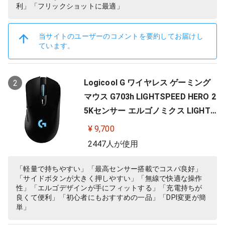
利」「フリックショットに最適」
当サイトのユーザーのコメントを要約してお届けし
ています。
Logicool G ワイヤレス ゲーミング
2
マウス G703h LIGHTSPEED HERO 2
5Kセンサー エルゴノミクス LIGHTS
YNC RGB POWERPLAY 無線 充電 対
¥ 9,700
応 ゲーミング マウス 充電式 無線 P
2447人が使用
C windows mac ブラック G703 国
内正規品 【 ファイナルファンタジ
「軽量で持ちやすい」「最高センサー搭載でコスパ良好」
「サイドボタンが大きく押しやすい」「無線で快適な操作
ー XIV 推奨モデル 】
性」「エルゴデザインが手にフィットする」「充電持ちが
良くて便利」「初心者にもおすすめの一品」「DPI変更が簡
単」