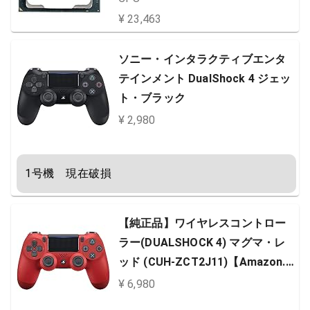
¥ 23,463
ソニー・インタラクティブエンタ
テインメント DualShock 4 ジェッ
ト・ブラック
¥ 2,980
1号機　現在破損
【純正品】ワイヤレスコントロー
ラー(DUALSHOCK 4) マグマ・レ
ッド (CUH-ZCT2J11)【Amazon.c
o.jp限定】PS Hits / Value Selecti
¥ 6,980
on対象製品に使える300円OFFクー