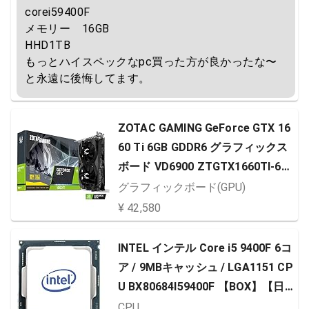
corei59400F

メモリー　16GB

HHD1TB

もっとハイスペックなpc買った方が良かったな〜
と永遠に後悔してます。
ZOTAC GAMING GeForce GTX 16
60 Ti 6GB GDDR6 グラフィックス
ボード VD6900 ZTGTX1660TI-6G
B
グラフィックボード(GPU)
¥ 42,580
INTEL インテル Core i5 9400F 6コ
ア / 9MBキャッシュ / LGA1151 CP
U BX80684I59400F 【BOX】【日
本正規流通品】
CPU