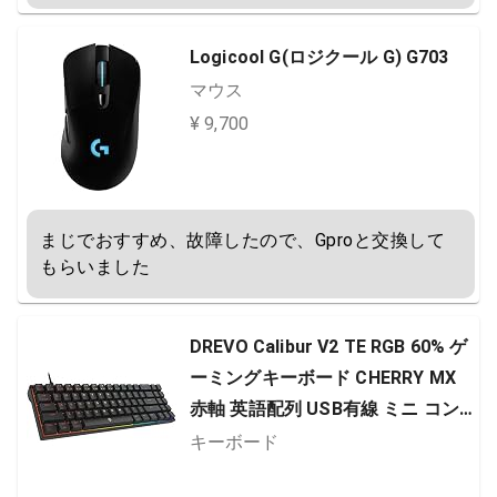
Logicool G(ロジクール G) G703
マウス
¥ 9,700
まじでおすすめ、故障したので、Gproと交換して
もらいました
DREVO Calibur V2 TE RGB 60% ゲ
ーミングキーボード CHERRY MX
赤軸 英語配列 USB有線 ミニ コン
パクト 71キー テンキーレス メカニ
キーボード
カルキーボード ブラック