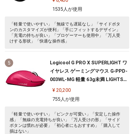
¥ 8,400
Y 対応 ゲーム 充電 無線 左右対称 FP
1535人が使用
S PC windows mac ブラック 国内
正規品
「軽量で使いやすい」「無線でも遅延なし」「サイドボタ
ンのカスタマイズが便利」「手にフィットするデザイン」
「充電の持ちが良い」「プロゲーマーも使用中」「万人受
けする形状」「快適な操作感」
Logicool G PRO X SUPERLIGHT ワ
5
イヤレス ゲーミングマウス G-PPD-
003WL-MG 軽量 63g未満 LIGHTSP
EED HERO 25Kセンサー POWERPLA
¥ 20,200
Y 無線 充電 対応 ゲーミング マウス
755人が使用
マゼンタ ピンク PC windows 国内
正規品
「軽量で使いやすい」「ピンクが可愛い」「安定した操作
感」「無線の充電持ちが良い」「万人受けの形」「サイド
ボタンは慣れが必要」「初心者にもおすすめ」「購入して
損はない」