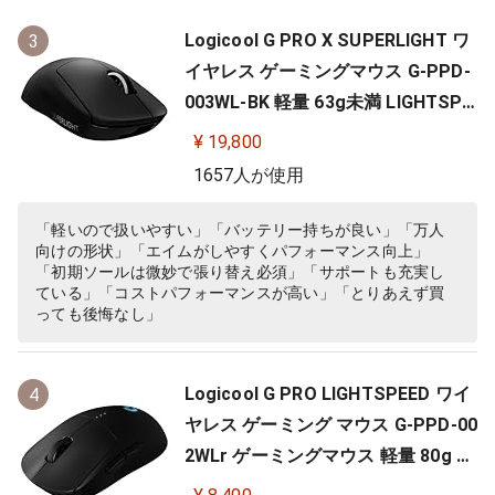
Logicool G PRO X SUPERLIGHT ワ
3
イヤレス ゲーミングマウス G-PPD-
003WL-BK 軽量 63g未満 LIGHTSPE
ED HERO 25Kセンサー POWERPLA
¥ 19,800
Y 無線 充電 対応 ゲーミング マウス
1657人が使用
ブラック PC windows 国内正規品
「軽いので扱いやすい」「バッテリー持ちが良い」「万人
向けの形状」「エイムがしやすくパフォーマンス向上」
「初期ソールは微妙で張り替え必須」「サポートも充実し
ている」「コストパフォーマンスが高い」「とりあえず買
っても後悔なし」
Logicool G PRO LIGHTSPEED ワイ
4
ヤレス ゲーミング マウス G-PPD-00
2WLr ゲーミングマウス 軽量 80g H
ERO 25Kセンサー 充電 POWERPLA