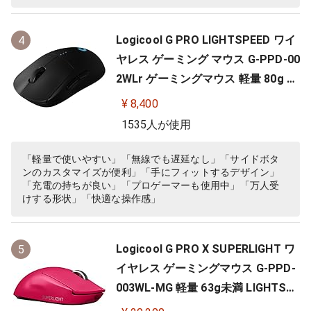
Logicool G PRO LIGHTSPEED ワイ
4
ヤレス ゲーミング マウス G-PPD-00
2WLr ゲーミングマウス 軽量 80g H
ERO 25Kセンサー 充電 POWERPLA
¥ 8,400
Y 対応 ゲーム 充電 無線 左右対称 FP
1535人が使用
S PC windows mac ブラック 国内
正規品
「軽量で使いやすい」「無線でも遅延なし」「サイドボタ
ンのカスタマイズが便利」「手にフィットするデザイン」
「充電の持ちが良い」「プロゲーマーも使用中」「万人受
けする形状」「快適な操作感」
Logicool G PRO X SUPERLIGHT ワ
5
イヤレス ゲーミングマウス G-PPD-
003WL-MG 軽量 63g未満 LIGHTSP
EED HERO 25Kセンサー POWERPLA