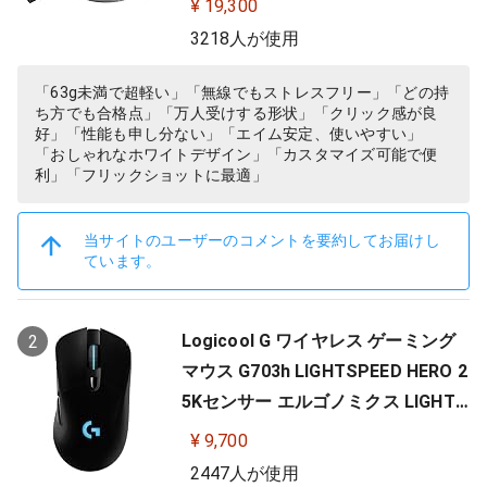
¥ 19,300
Y 無線 充電 対応 ゲーミング マウス
3218人が使用
ホワイト PC windows 国内正規品
「63g未満で超軽い」「無線でもストレスフリー」「どの持
ち方でも合格点」「万人受けする形状」「クリック感が良
好」「性能も申し分ない」「エイム安定、使いやすい」
「おしゃれなホワイトデザイン」「カスタマイズ可能で便
利」「フリックショットに最適」
当サイトのユーザーのコメントを要約してお届けし
ています。
Logicool G ワイヤレス ゲーミング
2
マウス G703h LIGHTSPEED HERO 2
5Kセンサー エルゴノミクス LIGHTS
YNC RGB POWERPLAY 無線 充電 対
¥ 9,700
応 ゲーミング マウス 充電式 無線 P
2447人が使用