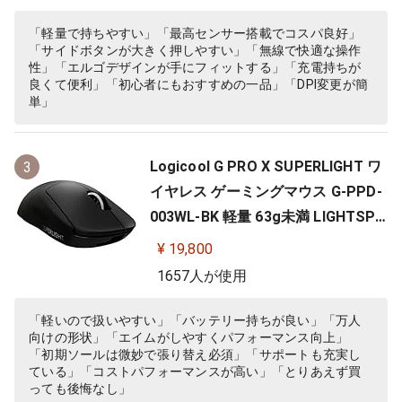
C windows mac ブラック G703 国
内正規品 【 ファイナルファンタジ
「軽量で持ちやすい」「最高センサー搭載でコスパ良好」
「サイドボタンが大きく押しやすい」「無線で快適な操作
ー XIV 推奨モデル 】
性」「エルゴデザインが手にフィットする」「充電持ちが
良くて便利」「初心者にもおすすめの一品」「DPI変更が簡
単」
Logicool G PRO X SUPERLIGHT ワ
3
イヤレス ゲーミングマウス G-PPD-
003WL-BK 軽量 63g未満 LIGHTSPE
ED HERO 25Kセンサー POWERPLA
¥ 19,800
Y 無線 充電 対応 ゲーミング マウス
1657人が使用
ブラック PC windows 国内正規品
「軽いので扱いやすい」「バッテリー持ちが良い」「万人
向けの形状」「エイムがしやすくパフォーマンス向上」
「初期ソールは微妙で張り替え必須」「サポートも充実し
ている」「コストパフォーマンスが高い」「とりあえず買
っても後悔なし」