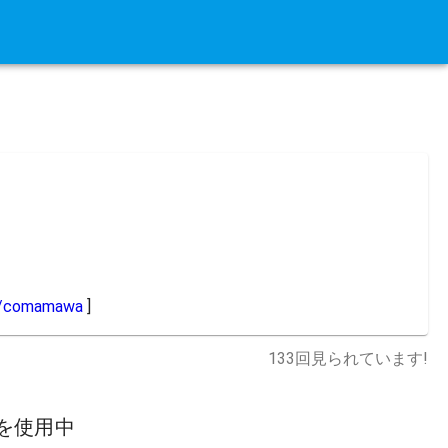
m/comamawa
 ]
133
回見られています!
を使用中