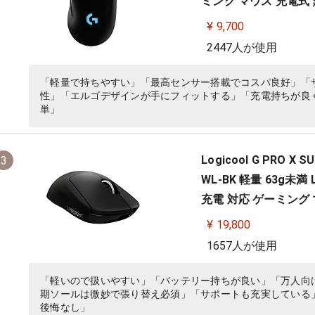
ミング マウス 充電式 無線
ファイナルファンタジー
¥ 9,700
2447人が使用
「軽量で持ちやすい」「最高センサー搭載でコスパ良好」「
性」「エルゴデザインが手にフィットする」「充電持ちが良く
単」
Logicool G PRO 
3
WL-BK 軽量 63g未満 
充電 対応 ゲーミング マ
¥ 19,800
1657人が使用
「軽いので扱いやすい」「バッテリー持ちが良い」「万人向
期ソールは微妙で張り替え必須」「サポートも充実している
後悔なし」