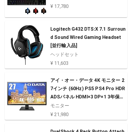
¥ 17,780
Logitech G432 DTS:X 7.1 Surroun
d Sound Wired Gaming Headset
[並行輸入品]
ヘッドセット
¥ 11,603
アイ・オー・データ 4K モニター 2
7インチ (60Hz) PS5 PS4 Pro HDR
ADSパネル HDMI×3 DP×1 3年保証
日本メーカー EX-LD4K271DB
モニター
¥ 21,980
DualShock 4 Back Button Attach