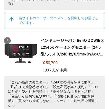
る」
当サイトのユーザーのコメントを要約してお届けし
ています。
ベンキュージャパン BenQ ZOWIE X
2
L2546K ゲーミングモニター (24.5
型/フルHD/240Hz/0.5ms/DyAc+/小
さめ台座/新筐体デザイン/新OSDメ
¥ 50,700
ニュー/新型液晶パネル採用)
1037人が使用
「これが最高のモニター」「240Hzの滑らかさに驚き」
「DyAc+で残像感がゼロ」「設定変更が楽で便利」「プロ
にも多く使われる信頼性」「高性能なのに明るさ維持」
「色合いが自然で見やすい」「価格に見合った性能を体
感」「買ったら後悔しないモニター」「これ一択で間違い
なし」