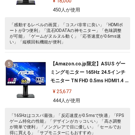
¥ 18,000
横回転) EX-LDGC242HTB
450人が使用
「感動するレベルの画質」「コスパ非常に良い」「HDMIポ
ートが3つ便利」「流石IODATAの神モニター」「色味調整
が可能」「ゲームがヌルヌル動く」「応答速度が0.6ms速
い」「縦横回転機能が便利」
【Amazon.co.jp限定】ASUS ゲー
5
ミングモニター 165Hz 24.5インチ
モニター TN FHD 0.5ms HDMI1.4 Di
splayPort1.2 DVI-D スピーカー 高
¥ 25,677
さ調整 縦横回転 VG258QR-J
444人が使用
「165Hzはコスパ最強」「反応速度が0.5msで快適」「FPS
ゲーム特化の性能」「デザインがカッコいい」「高さ調整
が簡単で便利」「ノングレアで目に優しい」「セールでお
得に買える」「サブモニターにもおすすめ」