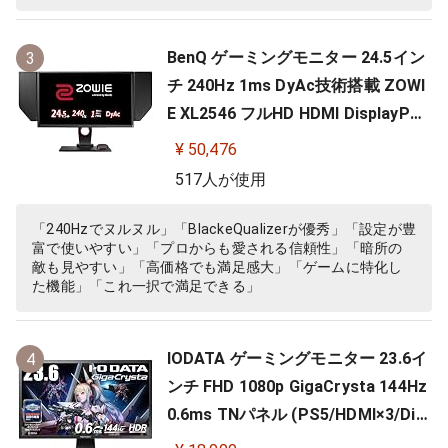
BenQ ゲーミングモニター 24.5イン
3
チ 240Hz 1ms DyAc技術搭載 ZOWI
E XL2546 フルHD HDMI DisplayPor
t DVI-DL搭載 FPS向き ディスプレイ
¥ 50,476
517人が使用
「240Hzでヌルヌル」「BlackeQualizerが優秀」「設定が豊
富で使いやすい」「プロからも愛される信頼性」「暗所の
敵も見やすい」「高価格でも満足感大」「ゲームに特化し
た機能」「これ一択で満足できる」
IODATA ゲーミングモニター 23.6イ
4
ンチ FHD 1080p GigaCrysta 144Hz
0.6ms TNパネル (PS5/HDMI×3/Dis
playPort/スピーカー付/高さ調整/縦