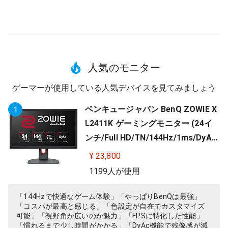
人気のモニター
ゲーマーが使用している人気デバイスを見てみましょう
ベンキュージャパン BenQ ZOWIE X
1
L2411K ゲーミングモニター (24イ
ンチ/Full HD/TN/144Hz/1ms/DyAc/
小さめ台座/OSDメニュー/指一本で
¥ 23,800
高さ調整)
1199人が使用
「144Hzで快適なゲーム体験」「やっぱりBenQは最強」
「コスパが最高と感じる」「色設定が自在でカスタマイズ
可能」「視野角が広いのが魅力」「FPSに特化した性能」
「慣れるまで少し時間がかかる」「DyAc機能で残像感が減