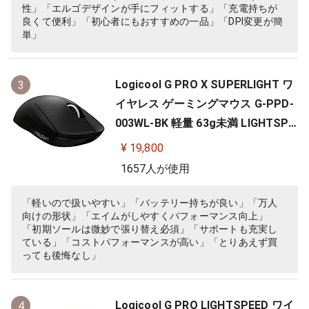
性」「エルゴデザインが手にフィットする」「充電持ちが
良くて便利」「初心者にもおすすめの一品」「DPI変更が簡
単」
Logicool G PRO X SUPERLIGHT ワ
3
イヤレス ゲーミングマウス G-PPD-
003WL-BK 軽量 63g未満 LIGHTSPE
ED HERO 25Kセンサー POWERPLA
¥ 19,800
Y 無線 充電 対応 ゲーミング マウス
1657人が使用
ブラック PC windows 国内正規品
「軽いので扱いやすい」「バッテリー持ちが良い」「万人
向けの形状」「エイムがしやすくパフォーマンス向上」
「初期ソールは微妙で張り替え必須」「サポートも充実し
ている」「コストパフォーマンスが高い」「とりあえず買
っても後悔なし」
Logicool G PRO LIGHTSPEED ワイ
4