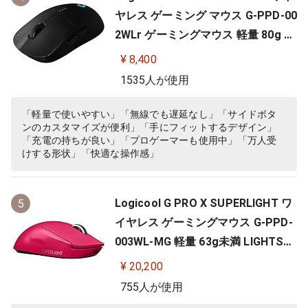
ヤレス ゲーミング マウス G-PPD-00
2WLr ゲーミングマウス 軽量 80g H
ERO 25Kセンサー 充電 POWERPLA
¥ 8,400
Y 対応 ゲーム 充電 無線 左右対称 FP
1535人が使用
S PC windows mac ブラック 国内
正規品
「軽量で使いやすい」「無線でも遅延なし」「サイドボタ
ンのカスタマイズが便利」「手にフィットするデザイン」
「充電の持ちが良い」「プロゲーマーも使用中」「万人受
けする形状」「快適な操作感」
Logicool G PRO X SUPERLIGHT ワ
5
イヤレス ゲーミングマウス G-PPD-
003WL-MG 軽量 63g未満 LIGHTSP
EED HERO 25Kセンサー POWERPLA
¥ 20,200
Y 無線 充電 対応 ゲーミング マウス
755人が使用
マゼンタ ピンク PC windows 国内