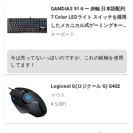
GAMDIAS 91キー 赤軸 日本語配列
7 Color LEDライト スイッチを採用
したメカニカル式ゲーミングキー
ボード (HERMES E2) 16759-28000
キーボード
-41043-G
今は売ってないっぽいのですが、これの銀軸を使用
してます！
Logicool G(ロジクール G) G402
マウス
¥ 5,081