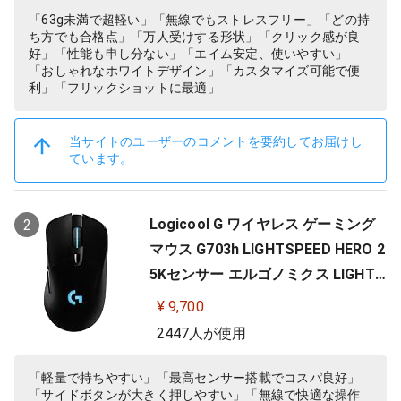
「63g未満で超軽い」「無線でもストレスフリー」「どの持
ち方でも合格点」「万人受けする形状」「クリック感が良
好」「性能も申し分ない」「エイム安定、使いやすい」
「おしゃれなホワイトデザイン」「カスタマイズ可能で便
利」「フリックショットに最適」
当サイトのユーザーのコメントを要約してお届けし
ています。
Logicool G ワイヤレス ゲーミング
2
マウス G703h LIGHTSPEED HERO 2
5Kセンサー エルゴノミクス LIGHTS
YNC RGB POWERPLAY 無線 充電 対
¥ 9,700
応 ゲーミング マウス 充電式 無線 P
2447人が使用
C windows mac ブラック G703 国
内正規品 【 ファイナルファンタジ
「軽量で持ちやすい」「最高センサー搭載でコスパ良好」
「サイドボタンが大きく押しやすい」「無線で快適な操作
ー XIV 推奨モデル 】