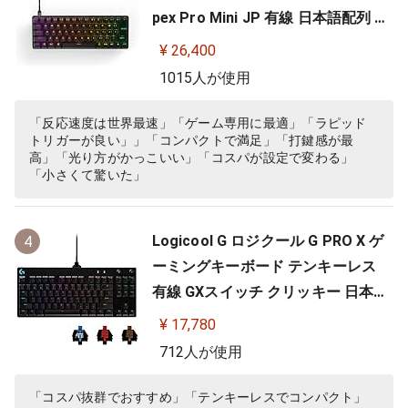
pex Pro Mini JP 有線 日本語配列 O
mniPointスイッチ 2ーinー1アクシ
¥ 26,400
ョンキー 搭載 64825 ブラック
1015人が使用
「反応速度は世界最速」「ゲーム専用に最適」「ラピッド
トリガーが良い」」「コンパクトで満足」「打鍵感が最
高」「光り方がかっこいい」「コスパが設定で変わる」
「小さくて驚いた」
Logicool G ロジクール G PRO X ゲ
4
ーミングキーボード テンキーレス
有線 GXスイッチ クリッキー 日本語
配列 LIGHTSYNC RGB 着脱式ケーブ
¥ 17,780
ル G-PKB-002 国内正規品 【 ファイ
712人が使用
ナルファンタジーXIV 推奨周辺機器
】
「コスパ抜群でおすすめ」「テンキーレスでコンパクト」