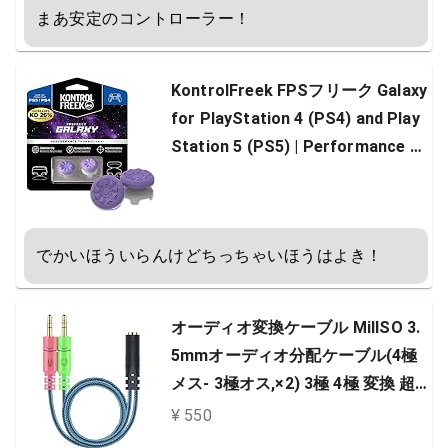
まあ安定のコントローラー！
KontrolFreek FPSフリーク Galaxy
for PlayStation 4 (PS4) and Play
Station 5 (PS5) | Performance T
humbsticks | 1 High-Rise, 1 Mid-R
ise | Purple [並行輸入品]
でかいほういらんけどちっちゃいほうはよき！
オーディオ変換ケーブル MillSO 3.
5mmオーディオ分配ケーブル(4極
メス- 3極オス,×2) 3極 4極 変換 超
高耐久【マイク付きイヤホンをPC
¥ 550
で使用するための変換ケーブル】 Y