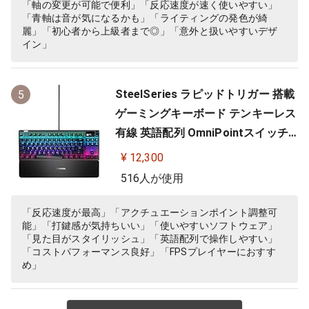
「軸の変更が可能で便利」「反応速度が速く使いやすい」
「青軸は音が気になるかも」「ライティングの発色が綺
麗」「初心者から上級者まで◎」「意外と扱いやすいデザ
イン」
SteelSeries ラピッドトリガー 搭載
5
ゲーミングキーボード テンキーレス
有線 英語配列 OmniPointスイッチ
有機ELディスプレイ搭載 Apex Pro
¥ 12,300
TKL US 64734 ブラック
516人が使用
「反応速度が最高」「アクチュエーションポイント調整可
能」「打鍵感が気持ちいい」「使いやすいソフトウェア」
「見た目がスタイリッシュ」「英語配列で操作しやすい」
「コストパフォーマンス良好」「FPSプレイヤーにおすす
め」