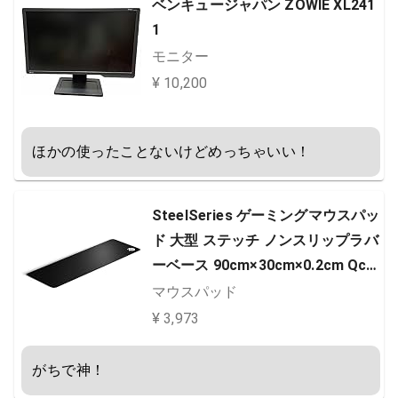
ベンキュージャパン ZOWIE XL241
1
モニター
¥ 10,200
ほかの使ったことないけどめっちゃいい！
SteelSeries ゲーミングマウスパッ
ド 大型 ステッチ ノンスリップラバ
ーベース 90cm×30cm×0.2cm QcK
Edge XL 63824
マウスパッド
¥ 3,973
がちで神！