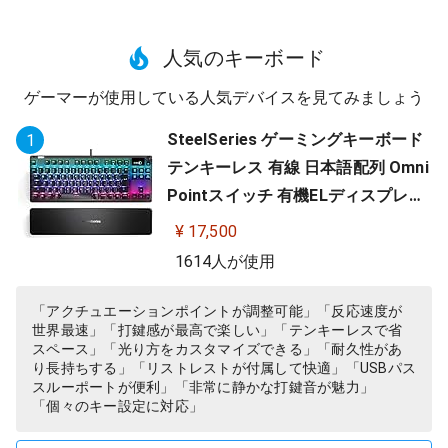
人気のキーボード
ゲーマーが使用している人気デバイスを見てみましょう
SteelSeries ゲーミングキーボード
1
テンキーレス 有線 日本語配列 Omni
Pointスイッチ 有機ELディスプレイ
搭載 Apex Pro TKL JP 64737
¥ 17,500
1614人が使用
「アクチュエーションポイントが調整可能」「反応速度が
世界最速」「打鍵感が最高で楽しい」「テンキーレスで省
スペース」「光り方をカスタマイズできる」「耐久性があ
り長持ちする」「リストレストが付属して快適」「USBパス
スルーポートが便利」「非常に静かな打鍵音が魅力」
「個々のキー設定に対応」