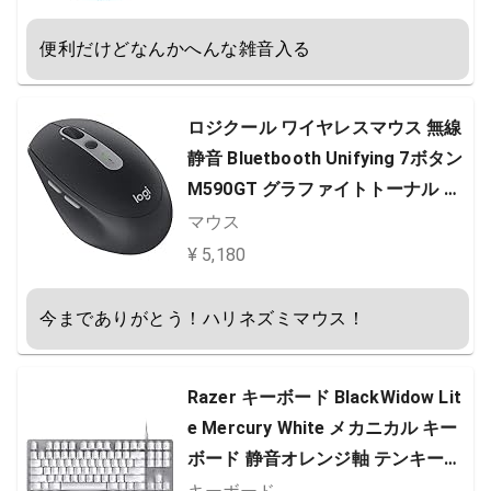
スプリッター 20cm
便利だけどなんかへんな雑音入る
ロジクール ワイヤレスマウス 無線
静音 Bluetbooth Unifying 7ボタン
M590GT グラファイトトーナル ワ
イヤレス マウス windows mac Chr
マウス
ome Android iPad OS M590 国内
¥ 5,180
正規品 ブラック
今までありがとう！ハリネズミマウス！
Razer キーボード BlackWidow Lit
e Mercury White メカニカル キー
ボード 静音オレンジ軸 テンキーレ
ス 英語US配列 【日本正規代理店保