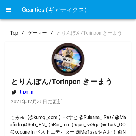
Geartics (ギアティクス)
Top
/
ゲーマー
/
とりんぽん/Torinpon きーまう
とりんぽん/Torinpon きーまう
trpn_n
2021年12月30日に更新
こみゅ【@kumq_com 】べすと @Ruisana_ Res/ @Ma
ufinfn @Bob_FN_ @Rur_mm @qou_sy8go @stork_OO 
@koganefn ベストエディター @Me1syeやさお！ @N