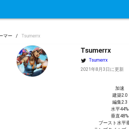
ーマー
/
Tsumerrx
Tsumerrx
Tsumerrx
2021年8月3日に更新
加速

建築2.0

編集2.3

水平44%

垂直48%

ブースト水平垂