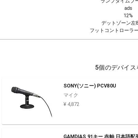
ランプタイムブース
ads

12%

デットゾーン左8%
フットコントローラー
5個のデバイス
SONY(ソニー) PCV80U
マイク
¥ 4,872
GAMDIAS 91キー 赤軸 日本語