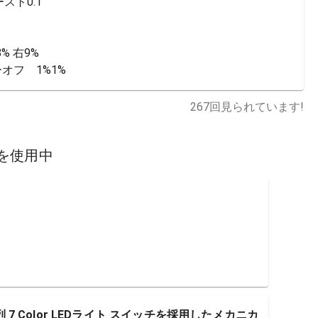
ト0.1

 右9%

オフ　1%1%
267
回見られています!
を使用中
配列 7 Color LEDライト スイッチを採用したメカニカ