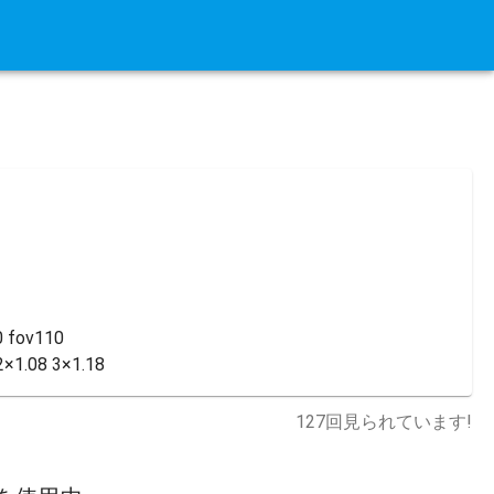
 fov110

2×1.08 3×1.18
127
回見られています!