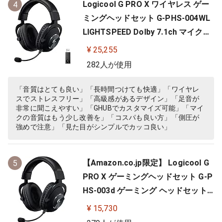
Logicool G PRO X ワイヤレス ゲー
4
ミングヘッドセット G-PHS-004WL
LIGHTSPEED Dolby 7.1ch マイク付
き 20時間連続使用可能 軽量 充電式
¥ 25,255
PS5 PS4 PC ゲーミング ヘッドセッ
282人が使用
ト ヘッドフォン ヘッドホン G-PHS-
004 ブラック 国内正規品 【 ファイ
「音質はとても良い」「長時間つけても快適」「ワイヤレ
スでストレスフリー」「高級感があるデザイン」「足音が
ナルファンタジー XIV 推奨モ…
非常に聞こえやすい」「GHUBでカスタマイズ可能」「マイ
クの音質はもう少し改善を」「コスパも良い方」「側圧が
強めで注意」「見た目がシンプルでカッコ良い」
【Amazon.co.jp限定】 Logicool G
5
PRO X ゲーミングヘッドセット G-P
HS-003d ゲーミング ヘッドセット
Dolby 7.1ch サラウンドサウンド 3.5
¥ 15,730
mm 有線 マイク付き Blue VO!CE搭