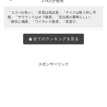
279人が使用
載 軽量 ヘッドホン ヘッドフォン PS
5 PS4 PC windows ブラック 国内正
「コスパが良い」「音質は高品質」「マイクは取り外し可
能」「サラウンドはオフ推奨」「定位感が素晴らしい」
規品 ※Amazon.co.jp限定 壁…
「彼氏に感謝」「ワイヤレス推奨」「音質◎」
全てのランキングを見る
スポンサーリンク