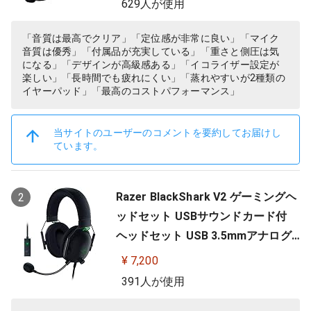
629人が使用
dows ヘッドホン ヘッドフォン ブラ
ック 国内正規品 【 ファイナルファ
「音質は最高でクリア」「定位感が非常に良い」「マイク
音質は優秀」「付属品が充実している」「重さと側圧は気
ンタジー XIV 推奨モデル 】
になる」「デザインが高級感ある」「イコライザー設定が
楽しい」「長時間でも疲れにくい」「蒸れやすいが2種類の
イヤーパッド」「最高のコストパフォーマンス」
当サイトのユーザーのコメントを要約してお届けし
ています。
Razer BlackShark V2 ゲーミングヘ
2
ッドセット USBサウンドカード付
ヘッドセット USB 3.5mmアナログ
THX 7.1ch 立体音響 特許技術採用チ
¥ 7,200
タンコート50mmドライバー 単一指
391人が使用
向性マイク ノイズキャンセリング