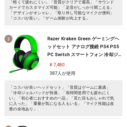
高遮音性イヤーカップ 軽量262g PC
「軽くて疲れにくい」「音質がクリアで最高」「サウンド
カードでカスタマイズ可能」「足音がしっかり聞こえる」
PS4 PS5 Nintendo Switch 【日本…
「デザインがオシャレ」「取り外し可能なマイクが便利」
「コスパが良い」「ゲーム体験が向上する」
Razer Kraken Green ゲーミングヘ
3
ッドセット アナログ接続 PS4 PS5
PC Switch スマートフォン 冷却ジェ
ルパッド 【日本正規代理店保証品】
¥ 7,480
RZ04-02830200-R3M
387人が使用
「コスパが良いヘッドセット」「音質はゲームに最適」
「冷却ジェルパッドが快適」「長時間使用でも疲れにく
い」「初心者におすすめの一品」「見た目もおしゃれで気
に入った」「重量が気になる人もいる」「マイク性能は改
善の余地あり」