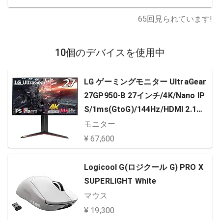
65
回見られています!
10個のデバイスを使用中
LG ゲーミングモニター UltraGear
27GP950-B 27インチ/4K/Nano IP
S/1ms(GtoG)/144Hz/HDMI 2.1対
応/G-SYNC Compatible,FreeSync
モニター
Premium Pro/Vesa DisplayHDR60
¥ 67,600
0/HDMI×2,DisplayPort/ピボット,
高さ調節対応/無輝点保証
Logicool G(ロジクール G) PRO X
SUPERLIGHT White
マウス
¥ 19,300