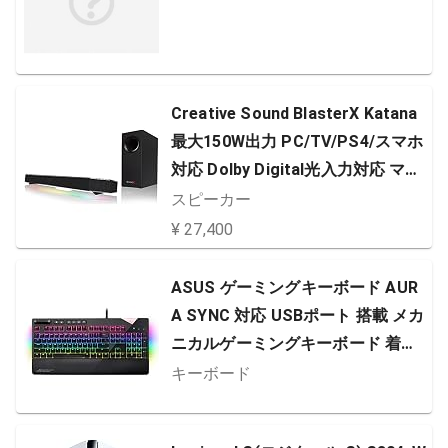
Creative Sound BlasterX Katana
最大150W出力 PC/TV/PS4/スマホ
対応 Dolby Digital光入力対応 マル
チメディアスピーカー SBX-KTN
スピーカー
¥ 27,400
ASUS ゲーミングキーボード AUR
A SYNC 対応 USBポート 搭載 メカ
ニカルゲーミングキーボード 着脱
式 リストレスト XA01 ROG STRIX
キーボード
FLARE/BL/US_1 青軸モデル