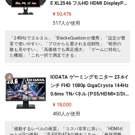
E XL2546 フルHD HDMI DisplayPor
t DVI-DL搭載 FPS向き ディスプレイ
¥ 50,476
517人が使用
「240Hzでヌルヌル」「BlackeQualizerが優秀」「設定が豊
富で使いやすい」「プロからも愛される信頼性」「暗所の
敵も見やすい」「高価格でも満足感大」「ゲームに特化し
た機能」「これ一択で満足できる」
IODATA ゲーミングモニター 23.6イ
4
ンチ FHD 1080p GigaCrysta 144Hz
0.6ms TNパネル (PS5/HDMI×3/Dis
playPort/スピーカー付/高さ調整/縦
¥ 18,000
横回転) EX-LDGC242HTB
450人が使用
「感動するレベルの画質」「コスパ非常に良い」「HDMIポ
ートが3つ便利」「流石IODATAの神モニター」「色味調整