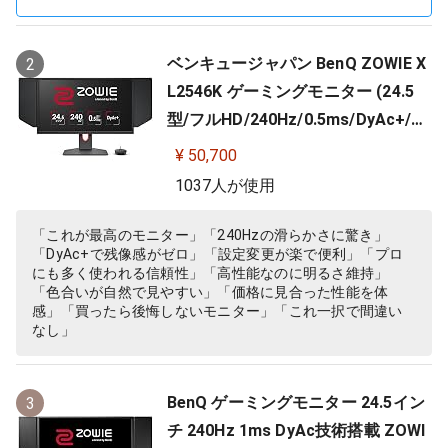
ベンキュージャパン BenQ ZOWIE X
2
L2546K ゲーミングモニター (24.5
型/フルHD/240Hz/0.5ms/DyAc+/小
さめ台座/新筐体デザイン/新OSDメ
¥ 50,700
ニュー/新型液晶パネル採用)
1037人が使用
「これが最高のモニター」「240Hzの滑らかさに驚き」
「DyAc+で残像感がゼロ」「設定変更が楽で便利」「プロ
にも多く使われる信頼性」「高性能なのに明るさ維持」
「色合いが自然で見やすい」「価格に見合った性能を体
感」「買ったら後悔しないモニター」「これ一択で間違い
なし」
BenQ ゲーミングモニター 24.5イン
3
チ 240Hz 1ms DyAc技術搭載 ZOWI