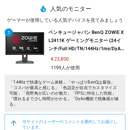
人気のモニター
ゲーマーが使用している人気デバイスを見てみましょう
ベンキュージャパン BenQ ZOWIE X
1
L2411K ゲーミングモニター (24イ
ンチ/Full HD/TN/144Hz/1ms/DyAc/
小さめ台座/OSDメニュー/指一本で
¥ 23,800
高さ調整)
1199人が使用
「144Hzで快適なゲーム体験」「やっぱりBenQは最強」
「コスパが最高と感じる」「色設定が自在でカスタマイズ
可能」「視野角が広いのが魅力」「FPSに特化した性能」
「慣れるまで少し時間がかかる」「DyAc機能で残像感が減
る」
当サイトのユーザーのコメントを要約してお届けし
ています。