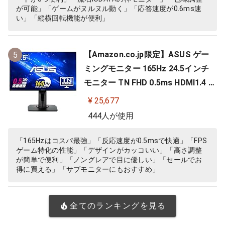
が可能」「ゲームがヌルヌル動く」「応答速度が0.6ms速
い」「縦横回転機能が便利」
【Amazon.co.jp限定】ASUS ゲー
5
ミングモニター 165Hz 24.5インチ
モニター TN FHD 0.5ms HDMI1.4 Di
splayPort1.2 DVI-D スピーカー 高
¥ 25,677
さ調整 縦横回転 VG258QR-J
444人が使用
「165Hzはコスパ最強」「反応速度が0.5msで快適」「FPS
ゲーム特化の性能」「デザインがカッコいい」「高さ調整
が簡単で便利」「ノングレアで目に優しい」「セールでお
得に買える」「サブモニターにもおすすめ」
全てのランキングを見る