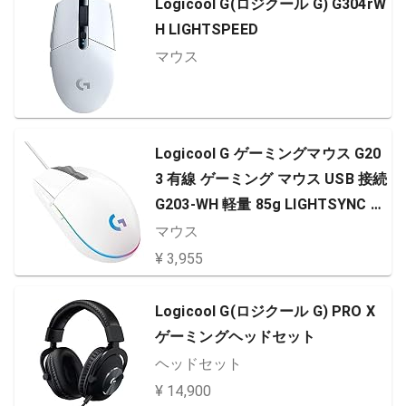
Logicool G(ロジクール G) G304rW
H LIGHTSPEED
マウス
Logicool G ゲーミングマウス G20
3 有線 ゲーミング マウス USB 接続
G203-WH 軽量 85g LIGHTSYNC R
GB 6個プログラムボタン ホワイト
マウス
PC windows mac 国内正規品 【 フ
¥ 3,955
ァイナルファンタジー XIV 推奨モ
デル 】
Logicool G(ロジクール G) PRO X
ゲーミングヘッドセット
ヘッドセット
¥ 14,900