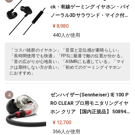
ck・有線ゲーミング イヤホン・バイ
ノーラル3Dサラウンド・マイク付き
【ゲーム/VR/バイノーラル/ASMR /
¥ 8,980
360オーディオ推奨】
440人が使用
「コスパ抜群のイヤホン」「音質と定位感が素晴らしい」
「長時間使用でも快適」「FPSに最適で敵の位置が分かる」
「音の広がりが心地良い」「ASMRにも適している」「マイ
クは期待しない方が良い」「初めてのゲーミングイヤホン
におすすめ」
ゼンハイザー(Sennheiser) IE 100 P
4
RO CLEAR プロ用モニタリングイヤ
ホン クリア 【国内正規品】 508941
カナル型 有線イヤホン
¥ 12,700
366人が使用