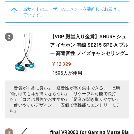
当サイトのユーザーのコメントを要約してお届けし
ています。
【VGP 殿堂入り金賞】SHURE シュ
2
ア イヤホン 有線 SE215 SPE-A ブル
ー 高遮音性 ノイズキャンセリング
ゲーム ゲーミング スペシャルエデ
¥ 12,329
ィション カナル型 ワイヤレス変換
1595人が使用
可(別売) MMCX リケーブル プロ仕
様 低音強化 配信 音楽 オーディオリ
「音質が非常に良い」「遮音性が高く集中できる」「長時
間付けても耳が痛くならない」「リケーブル可能で長持
スニング レコーディング 録音…
ち」「コスパ最強でおすすめ」「足音が聞き取りやすい」
「使いやすいデザイン」「安価で高性能なエントリーモデ
ル」
final VR3000 for Gaming Matte Bla
3