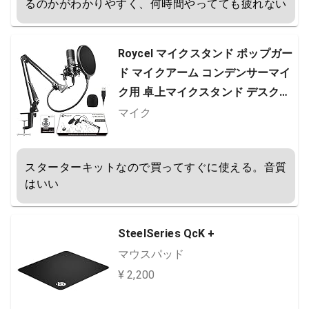
るのかがわかりやすく、何時間やってても疲れない
Roycel マイクスタンド ポップガー
ド マイクアーム コンデンサーマイ
ク用 卓上マイクスタンド デスクア
ーム 伸縮 実況 配信 収録 カラオケ
マイク
変換アダプタ (スタンド&マイクセ
ット)
スターターキットなので買ってすぐに使える。音質
はいい
SteelSeries QcK +
マウスパッド
¥ 2,200