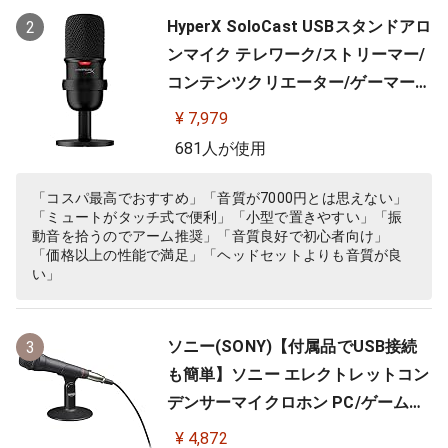
HyperX SoloCast USBスタンドアロ
2
ンマイク テレワーク/ストリーマー/
コンテンツクリエーター/ゲーマー向
け/PC,PS4,PS5使用可能 メーカー 2
¥ 7,979
年保証 HMIS1X-XX-BK/G ( 4P5P8A
681人が使用
A )
「コスパ最高でおすすめ」「音質が7000円とは思えない」
「ミュートがタッチ式で便利」「小型で置きやすい」「振
動音を拾うのでアーム推奨」「音質良好で初心者向け」
「価格以上の性能で満足」「ヘッドセットよりも音質が良
い」
ソニー(SONY)【付属品でUSB接続
3
も簡単】ソニー エレクトレットコン
デンサーマイクロホン PC/ゲーム用
ECM-PCV80U
¥ 4,872