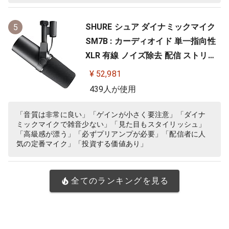
SHURE シュア ダイナミックマイク
5
SM7B : カーディオイド 単一指向性
XLR 有線 ノイズ除去 配信 ストリー
ミング 音声 音楽 演奏 録音 レコーデ
¥ 52,981
ィング YouTube 実況 ゲーム ゲーミ
439人が使用
ング ボーカル ポッドキャスト DTM
宅録 テレワーク【国内正規品/メー
「音質は非常に良い」「ゲインが小さく要注意」「ダイナ
ミックマイクで雑音少ない」「見た目もスタイリッシュ」
カー保証2年】
「高級感が漂う」「必ずプリアンプが必要」「配信者に人
気の定番マイク」「投資する価値あり」
全てのランキングを見る