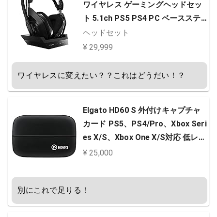
ワイヤレス ゲーミングヘッドセッ
ト 5.1ch PS5 PS4 PC ベースステ
ーション ミックスアンプ 内蔵 A50
ヘッドセット
WL-002 ヘッドホン ヘットフォン
¥ 29,999
国内正規品
ワイヤレスに変えたい？？これはどうだい！？
Elgato HD60 S 外付けキャプチャ
カード PS5、PS4/Pro、Xbox Seri
es X/S、Xbox One X/S対応 低レイ
テンシー 1080p/60fps ライブ配信/
¥ 25,000
録画用 OBS/Twitch/YouTube 連携
PC/Mac対応
別にこれで足りる！