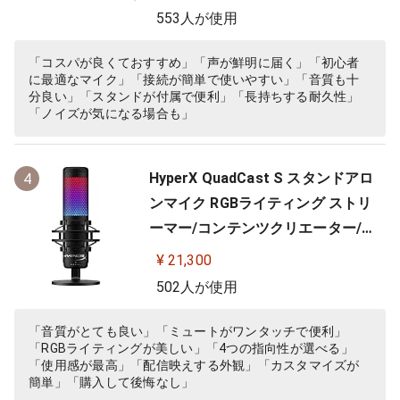
553人が使用
「コスパが良くておすすめ」「声が鮮明に届く」「初心者
に最適なマイク」「接続が簡単で使いやすい」「音質も十
分良い」「スタンドが付属で便利」「長持ちする耐久性」
「ノイズが気になる場合も」
HyperX QuadCast S スタンドアロ
4
ンマイク RGBライティング ストリ
ーマー/コンテンツクリエーター/ゲ
ーマー向け/PC,PS4使用可能 2年保
¥ 21,300
証 HMIQ1S-XX-RG/G (4P5P7AA)
502人が使用
「音質がとても良い」「ミュートがワンタッチで便利」
「RGBライティングが美しい」「4つの指向性が選べる」
「使用感が最高」「配信映えする外観」「カスタマイズが
簡単」「購入して後悔なし」