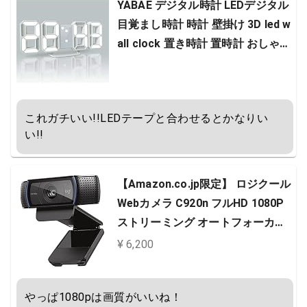
YABAE デジタル時計 LEDデジタル
目覚まし時計 時計 壁掛け 3D led w
all clock 置き時計 置時計 おしゃれ
多機能 明るさ調整 スヌーズ アラー
ム クロック 12H/24H時間表示 立体
卓上 ACアダプター付属 ホワイト A
これガチいい!!LEDテープと合わせるとかなりい
L-02-W 【Amazon.co.jp 限定】
い!!
【Amazon.co.jp限定】 ロジクール
Webカメラ C920n フルHD 1080P
ストリーミング オートフォーカス
ステレオ マイク ブラック ウェブカ
¥ 6,200
メラ ウェブカム PC Mac ノートパ
ソコン Zoom Skype 国内正規品 [A
やっぱ1080pは画質がいいね！
mazon.co.jp 限定壁紙ダウンロー