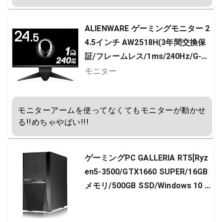
ド付き]
ALIENWARE ゲーミングモニター 2
4.5インチ AW2518H(3年間交換保
証/フレームレス/1ms/240Hz/G-SY
NC/フルHD/TN非光沢/DP,HDMI/高
モニター
さ調整/回転)
モニターアームを使ってなくてもモニターが動かせ
る!!めちゃやばい!!!
ゲーミングPC GALLERIA RT5[Ryz
en5-3500/GTX1660 SUPER/16GB
メモリ/500GB SSD/Windows 10 H
ome] BTO 8611-1739