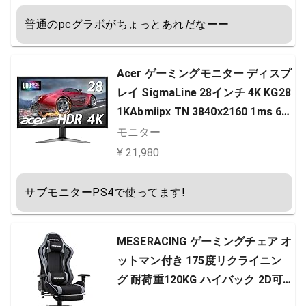
普通のpcグラボがちょっとあれだなーー
Acer ゲーミングモニター ディスプ
レイ SigmaLine 28インチ 4K KG28
1KAbmiipx TN 3840x2160 1ms 60
Hz FreeSync HDMIx2 DP HDR対応
モニター
フレームレス スピーカー内蔵 ブル
¥ 21,980
ーライト軽減
サブモニターPS4で使ってます!
MESERACING ゲーミングチェア オ
ットマン付き 175度リクライニン
グ 耐荷重120KG ハイバック 2D可
動肘掛け メッシュ素材 布地 グレー