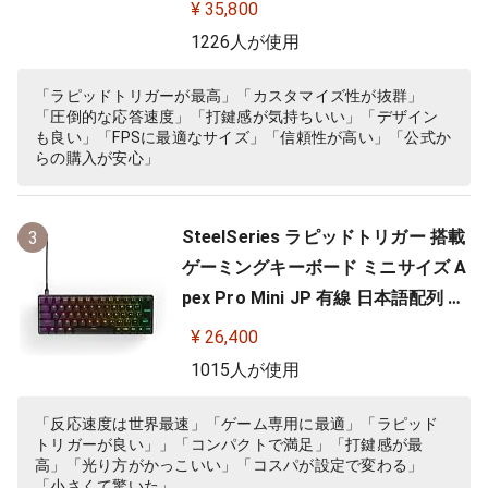
¥ 35,800
1226人が使用
「ラピッドトリガーが最高」「カスタマイズ性が抜群」
「圧倒的な応答速度」「打鍵感が気持ちいい」「デザイン
も良い」「FPSに最適なサイズ」「信頼性が高い」「公式か
らの購入が安心」
SteelSeries ラピッドトリガー 搭載
3
ゲーミングキーボード ミニサイズ A
pex Pro Mini JP 有線 日本語配列 O
mniPointスイッチ 2ーinー1アクシ
¥ 26,400
ョンキー 搭載 64825 ブラック
1015人が使用
「反応速度は世界最速」「ゲーム専用に最適」「ラピッド
トリガーが良い」」「コンパクトで満足」「打鍵感が最
高」「光り方がかっこいい」「コスパが設定で変わる」
「小さくて驚いた」