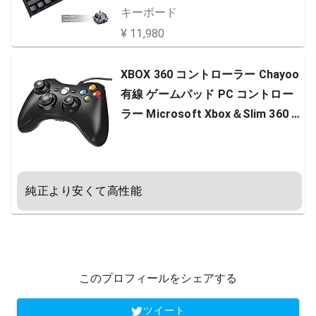
B /有線］
キーボード
¥ 11,980
XBOX 360 コントローラー Chayoo
有線 ゲームパッド PC コントロー
ラー Microsoft Xbox＆Slim 360 P
C Windows 10に対応 二重振動 人
体工学 ゲームコントローラー
純正より安くて高性能
このプロフィールをシェアする
ツイート