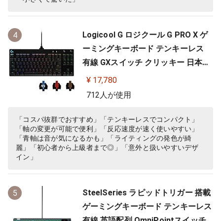
Logicool G ロジクール G PRO X ゲ
4
ーミングキーボード テンキーレス
有線 GXスイッチ クリッキー 日本語
配列 LIGHTSYNC RGB 着脱式ケーブ
¥ 17,780
ル G-PKB-002 国内正規品 【 ファイ
712人が使用
ナルファンタジーXIV 推奨周辺機器
】
「コスパ抜群でおすすめ」「テンキーレスでコンパクト」
「軸の変更が可能で便利」「反応速度が速く使いやすい」
「青軸は音が気になるかも」「ライティングの発色が綺
麗」「初心者から上級者まで◎」「意外と扱いやすいデザ
イン」
SteelSeries ラピッドトリガー 搭載
5
ゲーミングキーボード テンキーレス
有線 英語配列 OmniPointスイッチ