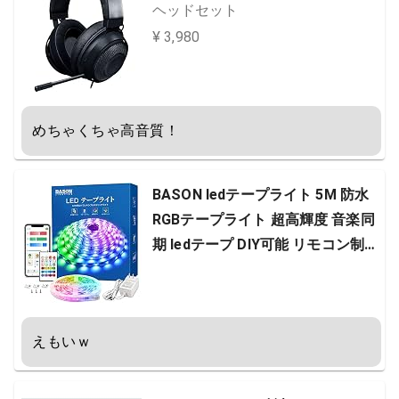
ヘッドセット
¥ 3,980
めちゃくちゃ高音質！
BASON ledテープライト 5M 防水
RGBテープライト 超高輝度 音楽同
期 ledテープ DIY可能 リモコン制御
店舗 看板 ゲーム室 ホーム 装飾 IP6
5防水
えもいｗ