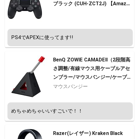
ブラック (CUH-ZCT2J) 【Amazo
n.co.jp特典】CYBER PS4用コント
ローラー充電ケーブル3m
PS4でAPEXに使ってます!!
BenQ ZOWIE CAMADEⅡ（2段階高
さ調整/有線マウス用ケーブルアセ
ンブラー/マウスバンジー/ケーブル
マネージメント/マウスコードホー
マウスバンジー
ルド）
めちゃめちゃいいすごいで！！
Razer(レイザー) Kraken Black