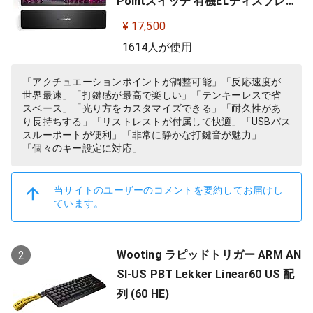
Pointスイッチ 有機ELディスプレイ
搭載 Apex Pro TKL JP 64737
¥ 17,500
1614人が使用
「アクチュエーションポイントが調整可能」「反応速度が
世界最速」「打鍵感が最高で楽しい」「テンキーレスで省
スペース」「光り方をカスタマイズできる」「耐久性があ
り長持ちする」「リストレストが付属して快適」「USBパス
スルーポートが便利」「非常に静かな打鍵音が魅力」
「個々のキー設定に対応」
当サイトのユーザーのコメントを要約してお届けし
ています。
Wooting ラピッドトリガー ARM AN
2
SI-US PBT Lekker Linear60 US 配
列 (60 HE)