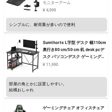
重10kg 15.6インチまで PCスタン
モニターアーム
ドアーム VESA100 *100mm 多角
¥ 4,999
度調節 ケーブル収納 HNCM2
シンプルに、耐荷重が多いので便利
Sumthorts L字型 デスク 幅110cm
奥行き80 cm/50 cm 机 desk pcデ
スク パソコンデスク ゲーミングデ
スク 勉強机 オフィスデスク コーナ
¥ 11,990
ーデスク 収納ラック付き 左右入れ
替え対応 棚板高さ調節可能 メラミ
部屋の角とかに設置しやすい。

ン加工 (黒)
結構おしゃれ
ゲーミングチェア オフィスチェア