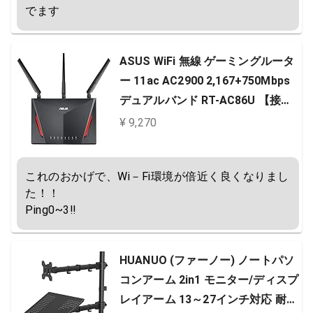
でます
ASUS WiFi 無線 ゲーミングルータ
ー 11ac AC2900 2,167+750Mbps
デュアルバンド RT-AC86U 【接続1
8台/3階建・4LDK ・PS4 / Wii U 対
¥ 9,270
応 】
これのおかげで、Wi－Fi環境が倍近く良くなりまし
た！！

Ping0~3‼
HUANUO (ファーノー) ノートパソ
コンアーム 2in1 モニター/ディスプ
レイアーム 13～27インチ対応 耐荷