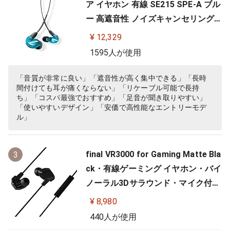
ア イヤホン 有線 SE215 SPE-A ブル
ー 高遮音性 ノイズキャンセリング
ゲーム ゲーミング スペシャルエデ
¥ 12,329
ィション カナル型 ワイヤレス変換
1595人が使用
可(別売) MMCX リケーブル プロ仕
様 低音強化 配信 音楽 オーディオリ
「音質が非常に良い」「遮音性が高く集中できる」「長時
間付けても耳が痛くならない」「リケーブル可能で長持
スニング レコーディング 録音…
ち」「コスパ最強でおすすめ」「足音が聞き取りやすい」
「使いやすいデザイン」「安価で高性能なエントリーモデ
ル」
final VR3000 for Gaming Matte Bla
3
ck・有線ゲーミング イヤホン・バイ
ノーラル3Dサラウンド・マイク付き
【ゲーム/VR/バイノーラル/ASMR /
¥ 8,980
360オーディオ推奨】
440人が使用