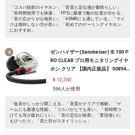
「コスパ抜群のイヤホン」「音質と定位感が素晴らしい」
「長時間使用でも快適」「FPSに最適で敵の位置が分かる」
「音の広がりが心地良い」「ASMRにも適している」「マイ
クは期待しない方が良い」「初めてのゲーミングイヤホン
におすすめ」
ゼンハイザー(Sennheiser) IE 100 P
4
RO CLEAR プロ用モニタリングイヤ
ホン クリア 【国内正規品】 508941
カナル型 有線イヤホン
¥ 12,700
366人が使用
「低音がしっかり聞こえる」「音質がクリアで感動」「ゲ
ームにも最適な性能」「コスパがとても良い」「長時間つ
けても耳が疲れにくい」「音の定位が抜群」「普段使いに
もぴったり」「見た目がスタイリッシュ」