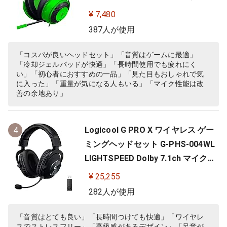
ルパッド 【日本正規代理店保証品】
¥ 7,480
RZ04-02830200-R3M
387人が使用
「コスパが良いヘッドセット」「音質はゲームに最適」
「冷却ジェルパッドが快適」「長時間使用でも疲れにく
い」「初心者におすすめの一品」「見た目もおしゃれで気
に入った」「重量が気になる人もいる」「マイク性能は改
善の余地あり」
Logicool G PRO X ワイヤレス ゲー
4
ミングヘッドセット G-PHS-004WL
LIGHTSPEED Dolby 7.1ch マイク付
き 20時間連続使用可能 軽量 充電式
¥ 25,255
PS5 PS4 PC ゲーミング ヘッドセッ
282人が使用
ト ヘッドフォン ヘッドホン G-PHS-
004 ブラック 国内正規品 【 ファイ
「音質はとても良い」「長時間つけても快適」「ワイヤレ
スでストレスフリー」「高級感があるデザイン」「足音が