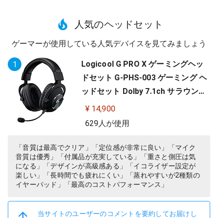
人気のヘッドセット
ゲーマーが使用している人気デバイスを見てみましょう
Logicool G PRO X ゲーミングヘッ
1
ドセット G-PHS-003 ゲーミング ヘ
ッドセット Dolby 7.1ch サラウンド
サウンド 3.5mm 有線 マイク付き Bl
¥ 14,900
ue VO!CE搭載 軽量 PS5 PS4 PC win
629人が使用
dows ヘッドホン ヘッドフォン ブラ
ック 国内正規品 【 ファイナルファ
「音質は最高でクリア」「定位感が非常に良い」「マイク
音質は優秀」「付属品が充実している」「重さと側圧は気
ンタジー XIV 推奨モデル 】
になる」「デザインが高級感ある」「イコライザー設定が
楽しい」「長時間でも疲れにくい」「蒸れやすいが2種類の
イヤーパッド」「最高のコストパフォーマンス」
当サイトのユーザーのコメントを要約してお届けし