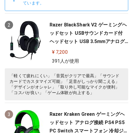
ています。
Razer BlackShark V2 ゲーミングヘ
2
ッドセット USBサウンドカード付
ヘッドセット USB 3.5mmアナログ
THX 7.1ch 立体音響 特許技術採用チ
¥ 7,200
タンコート50mmドライバー 単一指
391人が使用
向性マイク ノイズキャンセリング
高遮音性イヤーカップ 軽量262g PC
「軽くて疲れにくい」「音質がクリアで最高」「サウンド
カードでカスタマイズ可能」「足音がしっかり聞こえる」
PS4 PS5 Nintendo Switch 【日本…
「デザインがオシャレ」「取り外し可能なマイクが便利」
「コスパが良い」「ゲーム体験が向上する」
Razer Kraken Green ゲーミングヘ
3
ッドセット アナログ接続 PS4 PS5
PC Switch スマートフォン 冷却ジェ