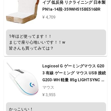
イプ 低反発 リクライニング 日本製
PN1a-14段-359WH515BE516BR
¥ 4,709
1年ほど使ってます！！

まじで座り心地いいです！！w

皆さんも買ってみては？
Logicool G ゲーミングマウス G20
3 有線 ゲーミング マウス USB 接続
G203-WH 軽量 85g LIGHTSYNC R
GB 6個プログラムボタン ホワイト
マウス
PC windows mac 国内正規品 【 フ
¥ 3,955
ァイナルファンタジー XIV 推奨モ
デル 】
かっこいい！