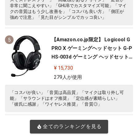
ナルファンタジー XIV 推奨モ…
非常に聞こえやすい」「GHUBでカスタマイズ可能」「マイ
クの音質はもう少し改善を」「コスパも良い方」「側圧が
強めで注意」「見た目がシンプルでカッコ良い」
【Amazon.co.jp限定】 Logicool G
5
PRO X ゲーミングヘッドセット G-P
HS-003d ゲーミング ヘッドセット
Dolby 7.1ch サラウンドサウンド 3.5
¥ 15,730
mm 有線 マイク付き Blue VO!CE搭
279人が使用
載 軽量 ヘッドホン ヘッドフォン PS
5 PS4 PC windows ブラック 国内正
「コスパが良い」「音質は高品質」「マイクは取り外し可
能」「サラウンドはオフ推奨」「定位感が素晴らしい」
規品 ※Amazon.co.jp限定 壁…
「彼氏に感謝」「ワイヤレス推奨」「音質◎」
全てのランキングを見る