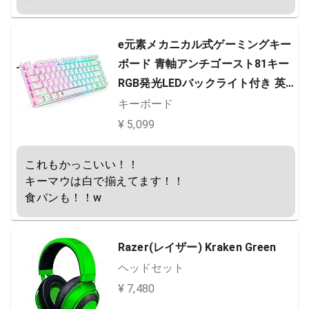
e元素メカニカル式ゲーミングキー
ボード 青軸アンチゴースト81キー
RGB発光LEDバックライト付き 英
語配列USB有線高速反応 防水オフ
キーボード
ィス&ゲーム用パソコンキーボード
¥ 5,099
(青軸, ホワイト) [並行輸入品]
これもかっこいい！！

キーマウは白で揃えてます！！

食パンも！！w
Razer(レイザー) Kraken Green
ヘッドセット
¥ 7,480