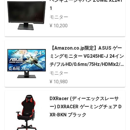
ベンキュージャパン ZOWIE XL241
1
モニター
¥ 10,200
【Amazon.co.jp限定】ASUS ゲー
ミングモニター VG245HE-J 24イン
チ/フルHD/0.6ms/75Hz/HDMIx2/F
reeSync/ブルーライト軽減/VESA
モニター
対応/国内正規品
¥ 10,980
DXRacer (ディーエックスレーサ
ー) DXRACER ゲーミングチェア D
XR-BKN ブラック