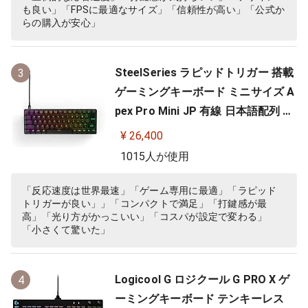
も良い」「FPSに最適なサイズ」「信頼性が高い」「公式か
らの購入が安心」
SteelSeries ラピッドトリガー 搭載
3
ゲーミングキーボード ミニサイズ A
pex Pro Mini JP 有線 日本語配列 O
mniPointスイッチ 2ーinー1アクシ
¥ 26,400
ョンキー 搭載 64825 ブラック
1015人が使用
「反応速度は世界最速」「ゲーム専用に最適」「ラピッド
トリガーが良い」」「コンパクトで満足」「打鍵感が最
高」「光り方がかっこいい」「コスパが設定で変わる」
「小さくて驚いた」
Logicool G ロジクール G PRO X ゲ
4
ーミングキーボード テンキーレス