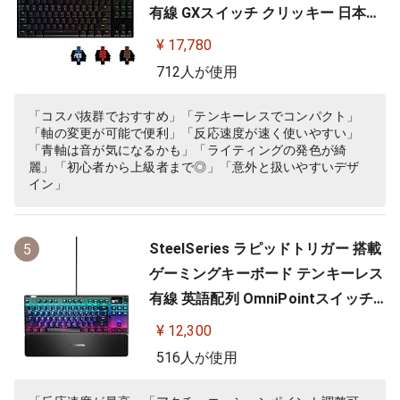
有線 GXスイッチ クリッキー 日本語
配列 LIGHTSYNC RGB 着脱式ケーブ
¥ 17,780
ル G-PKB-002 国内正規品 【 ファイ
712人が使用
ナルファンタジーXIV 推奨周辺機器
】
「コスパ抜群でおすすめ」「テンキーレスでコンパクト」
「軸の変更が可能で便利」「反応速度が速く使いやすい」
「青軸は音が気になるかも」「ライティングの発色が綺
麗」「初心者から上級者まで◎」「意外と扱いやすいデザ
イン」
SteelSeries ラピッドトリガー 搭載
5
ゲーミングキーボード テンキーレス
有線 英語配列 OmniPointスイッチ
有機ELディスプレイ搭載 Apex Pro
¥ 12,300
TKL US 64734 ブラック
516人が使用