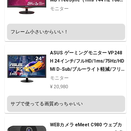
p HDMI DisplayPortスピーカー） -
モニター
ブラック
フレーム小さいからいい！
ASUS ゲーミングモニター VP248
H 24インチ/フルHD/1ms/75Hz/HD
MI D-Sub/ブルーライト軽減/フリ
ッカーフリー/VESA対応/スピーカ
モニター
ー/3年保証
¥ 20,980
サブで使ってる画質めっちゃいい
WEBカメラ eMeet C980 ウェブカ