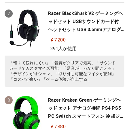
Razer BlackShark V2 ゲーミングヘ
2
ッドセット USBサウンドカード付
ヘッドセット USB 3.5mmアナログ
THX 7.1ch 立体音響 特許技術採用チ
¥ 7,200
タンコート50mmドライバー 単一指
391人が使用
向性マイク ノイズキャンセリング
高遮音性イヤーカップ 軽量262g PC
「軽くて疲れにくい」「音質がクリアで最高」「サウンド
カードでカスタマイズ可能」「足音がしっかり聞こえる」
PS4 PS5 Nintendo Switch 【日本…
「デザインがオシャレ」「取り外し可能なマイクが便利」
「コスパが良い」「ゲーム体験が向上する」
Razer Kraken Green ゲーミングヘ
3
ッドセット アナログ接続 PS4 PS5
PC Switch スマートフォン 冷却ジェ
ルパッド 【日本正規代理店保証品】
¥ 7,480