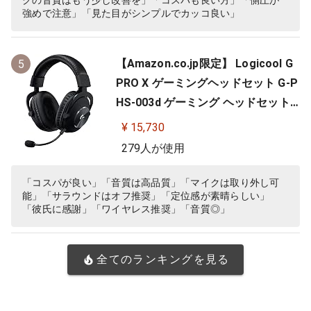
クの音質はもう少し改善を」「コスパも良い方」「側圧が
強めで注意」「見た目がシンプルでカッコ良い」
【Amazon.co.jp限定】 Logicool G
5
PRO X ゲーミングヘッドセット G-P
HS-003d ゲーミング ヘッドセット
Dolby 7.1ch サラウンドサウンド 3.5
¥ 15,730
mm 有線 マイク付き Blue VO!CE搭
279人が使用
載 軽量 ヘッドホン ヘッドフォン PS
5 PS4 PC windows ブラック 国内正
「コスパが良い」「音質は高品質」「マイクは取り外し可
能」「サラウンドはオフ推奨」「定位感が素晴らしい」
規品 ※Amazon.co.jp限定 壁…
「彼氏に感謝」「ワイヤレス推奨」「音質◎」
全てのランキングを見る