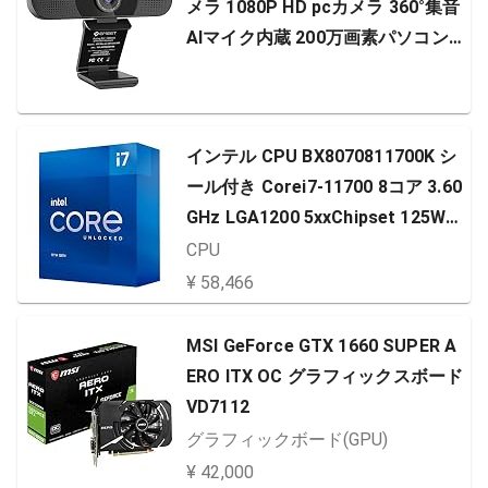
メラ 1080P HD pcカメラ 360°集音
AIマイク内蔵 200万画素パソコンカ
メラ USB接続簡単 SkypeカメラWE
B会議用 ビデオ通話 生放送 目隠し
カバー付き YOUTUBE Windows/M
インテル CPU BX8070811700K シ
acなど対応
ール付き Corei7-11700 8コア 3.60
GHz LGA1200 5xxChipset 125W
【日本正規流通品】
CPU
¥ 58,466
MSI GeForce GTX 1660 SUPER A
ERO ITX OC グラフィックスボード
VD7112
グラフィックボード(GPU)
¥ 42,000