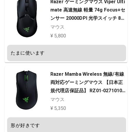
Razer ゲーミングマウス Viper Ulti
mate 高速無線 軽量 74g Focus+セ
ンサー 20000DPI 光学スイッチ 8ボ
タン Chroma【日本正規代理店保
マウス
証品】 RZ01-03050200-R3A1
¥ 5,800
たまに使います
Razer Mamba Wireless 無線/有線
両対応ゲーミングマウス 【日本正
規代理店保証品】 RZ01-02710100
-R3M1 ブラック
マウス
¥ 5,350
形が好きです