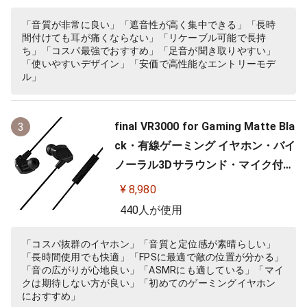
可(別売) MMCX リケーブル プロ仕
様 低音強化 配信 音楽 オーディオリ
「音質が非常に良い」「遮音性が高く集中できる」「長時
間付けても耳が痛くならない」「リケーブル可能で長持
スニング レコーディング 録音…
ち」「コスパ最強でおすすめ」「足音が聞き取りやすい」
「使いやすいデザイン」「安価で高性能なエントリーモデ
ル」
final VR3000 for Gaming Matte Bla
3
ck・有線ゲーミング イヤホン・バイ
ノーラル3Dサラウンド・マイク付き
【ゲーム/VR/バイノーラル/ASMR /
¥ 8,980
360オーディオ推奨】
440人が使用
「コスパ抜群のイヤホン」「音質と定位感が素晴らしい」
「長時間使用でも快適」「FPSに最適で敵の位置が分かる」
「音の広がりが心地良い」「ASMRにも適している」「マイ
クは期待しない方が良い」「初めてのゲーミングイヤホン
におすすめ」