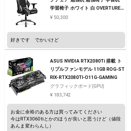
学習椅子 ホワイト 白 OVERTURE
高耐久PUレザー 180度リクライニ
¥ 50,300
ング 在宅 リモート 5年保証
好きです　でかいけど
ASUS NVIDIA RTX2080Ti 搭載 ト
リプルファンモデル 11GB ROG-ST
RIX-RTX2080TI-O11G-GAMING
グラフィックボード(GPU)
¥ 183,742
お金に余裕のある方は買ってみてください

今はRTX3060tiとかのほうが良いと思うけど（値段
あんま変わらんし）