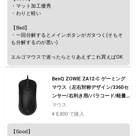
・マット加工優秀

・わりと軽い

【Bad】

・一回分解するとメインボタンがガタつく(そもそ
も分解するのが悪い)

エルゴマウスで迷ったらとりあえずこれ買えばOK
BenQ ZOWIE ZA12-C ゲーミング
マウス（左右対称デザイン/3360セ
ンサー/右利き用/パラコード/軽量/
USBポート接続プラグ＆プレイ/
マウス
S・M・Lの3サイズ展開）（Mediu
¥ 8,800 で購入
m)
【Good】
