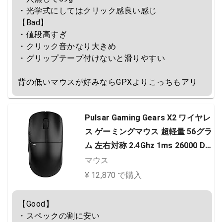
・光学式にしてはクリック感良い感じ

【Bad】

・値段高すぎ

・クリック音かなり大きめ

・グリップテープ付けないと滑りやすい

背の低いマウスが好みならGPXよりこっちもアリ
Pulsar Gaming Gears X2 ワイヤレ
ス ゲーミングマウス 超軽量 56グラ
ム 左右対称 2.4Ghz 1ms 26000 DP
I Optical Sensor PAW3395 TTC G
マウス
old エンコーダー 国内正規品
¥ 12,870 で購入
【Good】

・スペックの割に安い
