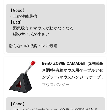
【Good】

・止め性能最強

【Bad】

・湿気吸うとマウスが動かなくなる

・縦のサイズが小さい

滑らないので筋トレに最適
BenQ ZOWIE CAMADEⅡ（2段階高
さ調整/有線マウス用ケーブルアセ
ンブラー/マウスバンジー/ケーブル
マネージメント/マウスコードホー
マウスバンジー
ルド）
【Good】

・マウスバンジーだとトップクラスで高さがある
