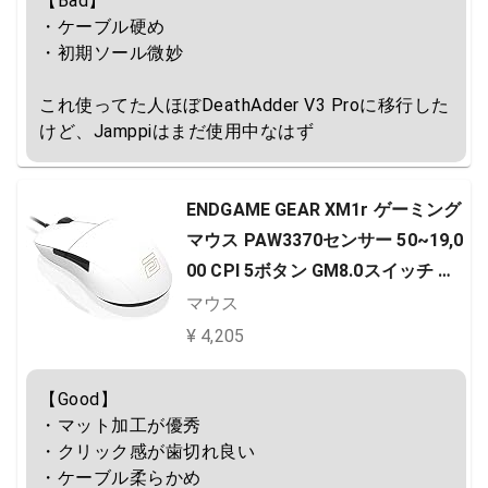
【Bad】

・ケーブル硬め

・初期ソール微妙

これ使ってた人ほぼDeathAdder V3 Proに移行した
けど、Jamppiはまだ使用中なはず
ENDGAME GEAR XM1r ゲーミング
マウス PAW3370センサー 50~19,0
00 CPI 5ボタン GM8.0スイッチ ホ
ワイト EGG-XM1R-WHT
マウス
¥ 4,205
【Good】

・マット加工が優秀

・クリック感が歯切れ良い

・ケーブル柔らかめ
