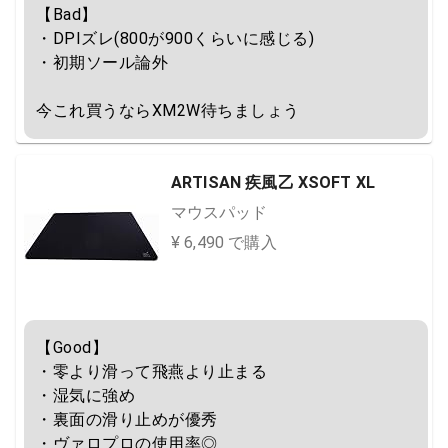
【Bad】

・DPIズレ(800が900くらいに感じる)

・初期ソール論外

今これ買うならXM2W待ちましょう
ARTISAN 疾風乙 XSOFT XL
マウスパッド
¥ 6,490 で購入
【Good】

・零より滑って飛燕より止まる

・湿気に強め

・裏面の滑り止めが優秀

・ヴァロプロの使用率◎
