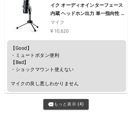
イク オーディオインターフェース
内蔵 ヘッドホン出力 単一指向性 ミ
ュート機能 音量調節 Mac PC対応
マイク
MPM-4000U
¥ 10,620
【Good】

・ミュートボタン便利

【Bad】

・ショックマウント使えない

マイクの良し悪しわかりません
もっと表示 (4)