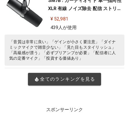
SM7B : カーディオイド 単一指向性
XLR 有線 ノイズ除去 配信 ストリー
ミング 音声 音楽 演奏 録音 レコーデ
¥ 52,981
ィング YouTube 実況 ゲーム ゲーミ
439人が使用
ング ボーカル ポッドキャスト DTM
宅録 テレワーク【国内正規品/メー
「音質は非常に良い」「ゲインが小さく要注意」「ダイナ
ミックマイクで雑音少ない」「見た目もスタイリッシュ」
カー保証2年】
「高級感が漂う」「必ずプリアンプが必要」「配信者に人
気の定番マイク」「投資する価値あり」
全てのランキングを見る
スポンサーリンク