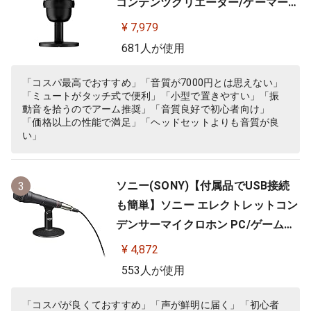
コンテンツクリエーター/ゲーマー向
け/PC,PS4,PS5使用可能 メーカー 2
¥ 7,979
年保証 HMIS1X-XX-BK/G ( 4P5P8A
681人が使用
A )
「コスパ最高でおすすめ」「音質が7000円とは思えない」
「ミュートがタッチ式で便利」「小型で置きやすい」「振
動音を拾うのでアーム推奨」「音質良好で初心者向け」
「価格以上の性能で満足」「ヘッドセットよりも音質が良
い」
ソニー(SONY)【付属品でUSB接続
3
も簡単】ソニー エレクトレットコン
デンサーマイクロホン PC/ゲーム用
ECM-PCV80U
¥ 4,872
553人が使用
「コスパが良くておすすめ」「声が鮮明に届く」「初心者