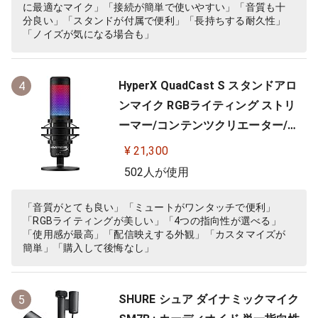
に最適なマイク」「接続が簡単で使いやすい」「音質も十
分良い」「スタンドが付属で便利」「長持ちする耐久性」
「ノイズが気になる場合も」
HyperX QuadCast S スタンドアロ
4
ンマイク RGBライティング ストリ
ーマー/コンテンツクリエーター/ゲ
ーマー向け/PC,PS4使用可能 2年保
¥ 21,300
証 HMIQ1S-XX-RG/G (4P5P7AA)
502人が使用
「音質がとても良い」「ミュートがワンタッチで便利」
「RGBライティングが美しい」「4つの指向性が選べる」
「使用感が最高」「配信映えする外観」「カスタマイズが
簡単」「購入して後悔なし」
SHURE シュア ダイナミックマイク
5