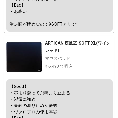
【Bad】

・お高い

滑走面が硬めなのでXSOFTアリです
ARTISAN 疾風乙 SOFT XL(ワイン
レッド)
マウスパッド
¥ 6,490 で購入
【Good】

・零より滑って飛燕より止まる

・湿気に強め

・裏面の滑り止めが優秀

・ヴァロプロの使用率◎
