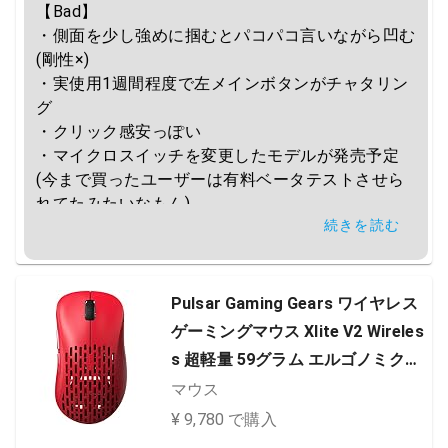
【Bad】

・側面を少し強めに掴むとパコパコ言いながら凹む
(剛性×)

・実使用1週間程度で左メインボタンがチャタリン
グ

・クリック感安っぽい

・マイクロスイッチを変更したモデルが発売予定
(今まで買ったユーザーは有料ベータテストさせら
れてたみたいなもん)

続きを読む
オススメしません
Pulsar Gaming Gears ワイヤレス
ゲーミングマウス Xlite V2 Wireles
s 超軽量 59グラム エルゴノミクス
2.4Ghz 1ms 20000 DPI Optical Se
マウス
nsor PAW3370 国内正規品 (Mediu
¥ 9,780 で購入
m, ワイヤレス, Red)