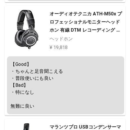
オーディオテクニカ ATH-M50x プ
ロフェッショナルモニターヘッド
ホン 有線 DTM レコーディング ミ
ックス マスタリング DJ 宅録 【国
ヘッドホン
内正規品】ブラック
¥ 19,818
【Good】

・ちゃんと足音聞こえる

・普段使いにも良い

【Bad】

・特になし

無難に良い
マランツプロ USBコンデンサーマ