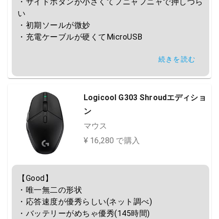
・サイドボタンが小さくてフニャフニャで押しづら
い

・初期ソールが微妙

・充電ケーブルが硬くてMicroUSB

続きを読む
とりあえずこれ買いましょう
Logicool G303 Shroudエディショ
ン
マウス
¥ 16,280 で購入
【Good】

・唯一無二の形状

・応答速度が優秀らしい(ネット調べ)

・バッテリーがめちゃ優秀(145時間)
