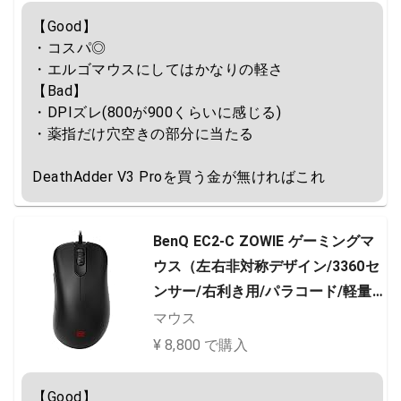
【Good】

・コスパ◎

・エルゴマウスにしてはかなりの軽さ

【Bad】

・DPIズレ(800が900くらいに感じる)

・薬指だけ穴空きの部分に当たる

DeathAdder V3 Proを買う金が無ければこれ
BenQ EC2-C ZOWIE ゲーミングマ
ウス（左右非対称デザイン/3360セ
ンサー/右利き用/パラコード/軽量/
USBポート接続プラグ＆プレイ/
マウス
S・M・Lの3サイズ展開）（Mediu
¥ 8,800 で購入
m）
【Good】
