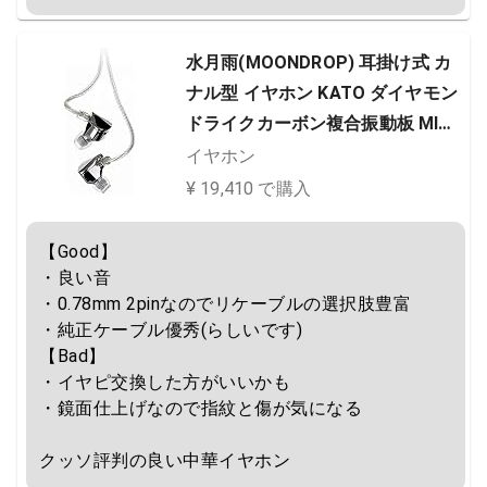
水月雨(MOONDROP) 耳掛け式 カ
ナル型 イヤホン KATO ダイヤモン
ドライクカーボン複合振動板 MIM
ステンレス鋼筐体 再生周波数帯域1
イヤホン
0~45,000Hz
¥ 19,410 で購入
【Good】

・良い音

・0.78mm 2pinなのでリケーブルの選択肢豊富

・純正ケーブル優秀(らしいです)

【Bad】

・イヤピ交換した方がいいかも

・鏡面仕上げなので指紋と傷が気になる

クッソ評判の良い中華イヤホン