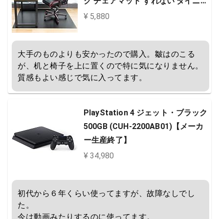
ク チェアマット ずれない ダイニン
グマット 傷防止 床暖房対応 騒音対
¥ 5,880
策 静電気防止 オフィスチェア下マ
ット フローリング保護マット お手
大手のものよりも安かったので購入。皺はのこる
入れ簡単 拭き取り可能
が、机と椅子を上に置くので特に気になりません。
質感もよい感じで気に入ってます。
PlayStation 4 ジェット・ブラック
500GB (CUH-2200AB01)【メーカ
ー生産終了】
¥ 34,980
初代から６年くらい使ってますが、故障なしでし
た。

今は動画みたりするのに使ってます。