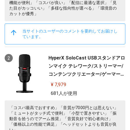
機能が便利」「コスパが良い」「配信に最適な選択」「見
た目がカッコいい」「多様な指向性が選べる」「環境音の
カットが優秀」
当サイトのユーザーのコメントを要約してお届けし
ています。
HyperX SoloCast USBスタンドアロ
2
ンマイク テレワーク/ストリーマー/
コンテンツクリエーター/ゲーマー向
け/PC,PS4,PS5使用可能 メーカー 2
¥ 7,979
年保証 HMIS1X-XX-BK/G ( 4P5P8A
681人が使用
A )
「コスパ最高でおすすめ」「音質が7000円とは思えない」
「ミュートがタッチ式で便利」「小型で置きやすい」「振
動音を拾うのでアーム推奨」「音質良好で初心者向け」
「価格以上の性能で満足」「ヘッドセットよりも音質が良
い」