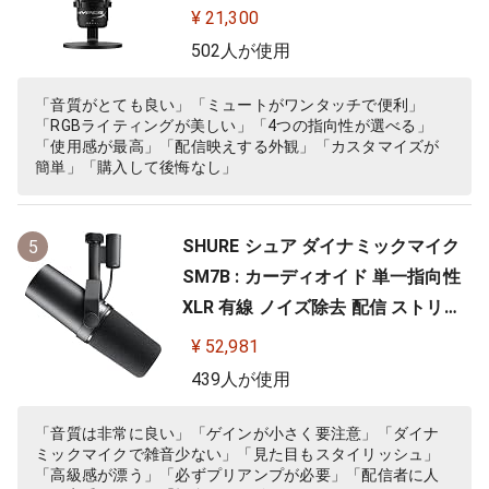
ーマー向け/PC,PS4使用可能 2年保
¥ 21,300
証 HMIQ1S-XX-RG/G (4P5P7AA)
502人が使用
「音質がとても良い」「ミュートがワンタッチで便利」
「RGBライティングが美しい」「4つの指向性が選べる」
「使用感が最高」「配信映えする外観」「カスタマイズが
簡単」「購入して後悔なし」
SHURE シュア ダイナミックマイク
5
SM7B : カーディオイド 単一指向性
XLR 有線 ノイズ除去 配信 ストリー
ミング 音声 音楽 演奏 録音 レコーデ
¥ 52,981
ィング YouTube 実況 ゲーム ゲーミ
439人が使用
ング ボーカル ポッドキャスト DTM
宅録 テレワーク【国内正規品/メー
「音質は非常に良い」「ゲインが小さく要注意」「ダイナ
ミックマイクで雑音少ない」「見た目もスタイリッシュ」
カー保証2年】
「高級感が漂う」「必ずプリアンプが必要」「配信者に人