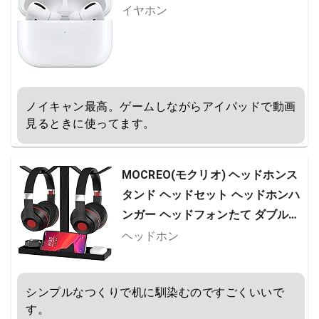
イヤホン
ノイキャン最高。ゲームしながらアイパッドで動画
見るときに使ってます。
MOCREO(モクリオ) ヘッドホンス
タンド ヘッドセット ヘッドホンハ
ンガー ヘッドフォンたて ダブルフ
ック 2台 二つ掛け ヘッドホン複数
ヘッドホン
組み立て式 小物収納 安定性 滑り止
め 多機能 (ブラック）
シンプルなつくりで机に馴染むのですごくいいで
す。