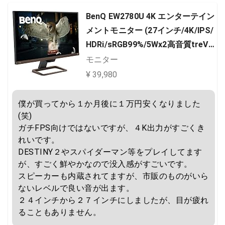
BenQ EW2780U 4K エンターテイン
メントモニター (27インチ/4K/IPS/
HDRi/sRGB99%/5Wx2高音質treVo
loスピーカー/HDMI/DP/USB Type-
モニター
C(60W給電)
¥ 39,980
僕が買ってから１か月後に１万円安くなりました
(笑)

ガチFPS向けではないですが、４K出力がすごくき
れいです。

DESTINY２やスパイダーマン等をプレイしてます
が、すごく鮮やかなので没入感がすごいです。

スピーカーも内蔵されてますが、市販のものがいら
ないレベルで良い音が出ます。

２４インチから２７インチにしましたが、目が疲れ
ることもありません。