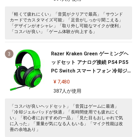
向性マイク ノイズキャンセリング
高遮音性イヤーカップ 軽量262g PC
「軽くて疲れにくい」「音質がクリアで最高」「サウンド
カードでカスタマイズ可能」「足音がしっかり聞こえる」
PS4 PS5 Nintendo Switch 【日本…
「デザインがオシャレ」「取り外し可能なマイクが便利」
「コスパが良い」「ゲーム体験が向上する」
Razer Kraken Green ゲーミングヘ
3
ッドセット アナログ接続 PS4 PS5
PC Switch スマートフォン 冷却ジェ
ルパッド 【日本正規代理店保証品】
¥ 7,480
RZ04-02830200-R3M
387人が使用
「コスパが良いヘッドセット」「音質はゲームに最適」
「冷却ジェルパッドが快適」「長時間使用でも疲れにく
い」「初心者におすすめの一品」「見た目もおしゃれで気
に入った」「重量が気になる人もいる」「マイク性能は改
善の余地あり」