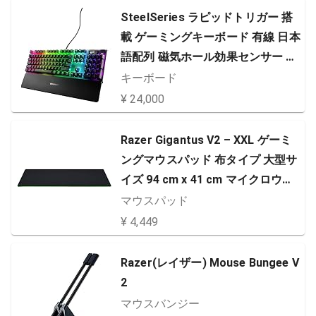
SteelSeries ラピッドトリガー 搭
載 ゲーミングキーボード 有線 日本
語配列 磁気ホール効果センサー O
mniPointスイッチ 有機ELディスプ
キーボード
レイ搭載 Apex Pro JP 64629
¥ 24,000
Razer Gigantus V2 – XXL ゲーミ
ングマウスパッド 布タイプ 大型サ
イズ 94 cm x 41 cm マイクロウェ
ーブクロス 【日本正規代理店保証
マウスパッド
品】 RZ02-03330400-R3M1
¥ 4,449
Razer(レイザー) Mouse Bungee V
2
マウスバンジー