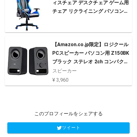
ィスチェア デスクチェア ゲーム用
チェア リクライニング パソコンチ
ェア ハイバック ヘッドレスト ラン
バーサポート ひじ掛け付き 高さ調
整機能 PUレザー ブルー (GT002-B
【Amazon.co.jp限定】ロジクール
ULE)
PCスピーカー パソコン用 Z150BK
ブラック ステレオ 2ch コンパクト
3.5mm入力対応 PC スピーカー 国
スピーカー
内正規品 2年間メーカー保証
¥ 3,960
このプロフィールをシェアする
ツイート