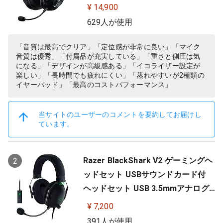
サウンド 3.5mm 有線 マイク付き Bl
¥ 14,900
ue VO!CE搭載 軽量 PS5 PS4 PC win
629人が使用
dows ヘッドホン ヘッドフォン ブラ
ック 国内正規品 【 ファイナルファ
「音質は最高でクリア」「定位感が非常に良い」「マイク
音質は優秀」「付属品が充実している」「重さと側圧は気
ンタジー XIV 推奨モデル 】
になる」「デザインが高級感ある」「イコライザー設定が
楽しい」「長時間でも疲れにくい」「蒸れやすいが2種類の
イヤーパッド」「最高のコストパフォーマンス」
当サイトのユーザーのコメントを要約してお届けし
ています。
Razer BlackShark V2 ゲーミングヘ
2
ッドセット USBサウンドカード付
ヘッドセット USB 3.5mmアナログ
THX 7.1ch 立体音響 特許技術採用チ
¥ 7,200
タンコート50mmドライバー 単一指
391人が使用