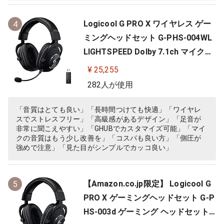
Logicool G PRO X ワイヤレス ゲー
4
ミングヘッドセット G-PHS-004WL
LIGHTSPEED Dolby 7.1ch マイク付
き 20時間連続使用可能 軽量 充電式
¥ 25,255
PS5 PS4 PC ゲーミング ヘッドセッ
282人が使用
ト ヘッドフォン ヘッドホン G-PHS-
004 ブラック 国内正規品 【 ファイ
「音質はとても良い」「長時間つけても快適」「ワイヤレ
スでストレスフリー」「高級感があるデザイン」「足音が
ナルファンタジー XIV 推奨モ…
非常に聞こえやすい」「GHUBでカスタマイズ可能」「マイ
クの音質はもう少し改善を」「コスパも良い方」「側圧が
強めで注意」「見た目がシンプルでカッコ良い」
【Amazon.co.jp限定】 Logicool G
5
PRO X ゲーミングヘッドセット G-P
HS-003d ゲーミング ヘッドセット