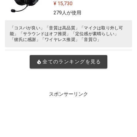
Dolby 7.1ch サラウンドサウンド 3.5
¥ 15,730
mm 有線 マイク付き Blue VO!CE搭
279人が使用
載 軽量 ヘッドホン ヘッドフォン PS
5 PS4 PC windows ブラック 国内正
「コスパが良い」「音質は高品質」「マイクは取り外し可
能」「サラウンドはオフ推奨」「定位感が素晴らしい」
規品 ※Amazon.co.jp限定 壁…
「彼氏に感謝」「ワイヤレス推奨」「音質◎」
全てのランキングを見る
スポンサーリンク