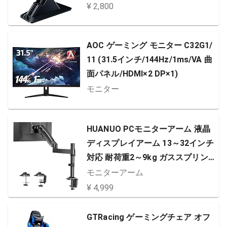
¥ 2,800
AOC ゲーミング モニター C32G1/
11 (31.5インチ/144Hz/1ms/VA 曲
面パネル/HDMI×2 DP×1)
モニター
HUANUO PCモニターアーム 液晶
ディスプレイアーム 13～32インチ
対応 耐荷重2～9kg ガススプリング
式 グロメット式＆クランプ式 VES
モニターアーム
A100*100 多角度調節 ケーブル収
¥ 4,999
納
GTRacing ゲーミングチェア オフ