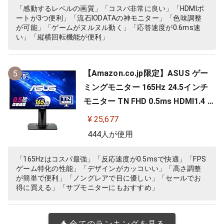
「感動するレベルの画質」「コスパ非常に良い」「HDMIポ
ートが3つ便利」「流石IODATAの神モニター」「色味調整
が可能」「ゲームがヌルヌル動く」「応答速度が0.6ms速
い」「縦横回転機能が便利」
【Amazon.co.jp限定】ASUS ゲー
5
ミングモニター 165Hz 24.5インチ
モニター TN FHD 0.5ms HDMI1.4 Di
splayPort1.2 DVI-D スピーカー 高
¥ 25,677
さ調整 縦横回転 VG258QR-J
444人が使用
「165Hzはコスパ最強」「反応速度が0.5msで快適」「FPS
ゲーム特化の性能」「デザインがカッコいい」「高さ調整
が簡単で便利」「ノングレアで目に優しい」「セールでお
得に買える」「サブモニターにもおすすめ」
全てのランキングを見る