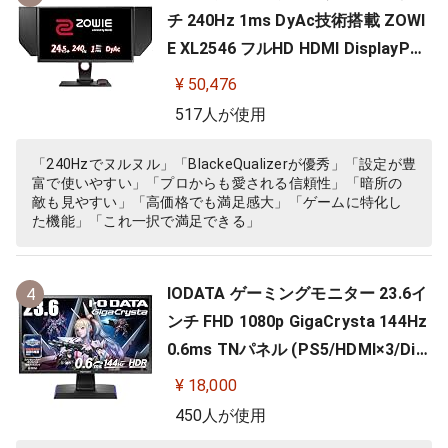
チ 240Hz 1ms DyAc技術搭載 ZOWI
E XL2546 フルHD HDMI DisplayPor
t DVI-DL搭載 FPS向き ディスプレイ
¥ 50,476
517人が使用
「240Hzでヌルヌル」「BlackeQualizerが優秀」「設定が豊
富で使いやすい」「プロからも愛される信頼性」「暗所の
敵も見やすい」「高価格でも満足感大」「ゲームに特化し
た機能」「これ一択で満足できる」
IODATA ゲーミングモニター 23.6イ
4
ンチ FHD 1080p GigaCrysta 144Hz
0.6ms TNパネル (PS5/HDMI×3/Dis
playPort/スピーカー付/高さ調整/縦
¥ 18,000
横回転) EX-LDGC242HTB
450人が使用