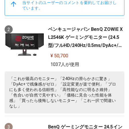
当サイトのユーザーのコメントを要約してお届けし
ています。
ベンキュージャパン BenQ ZOWIE X
2
L2546K ゲーミングモニター (24.5
型/フルHD/240Hz/0.5ms/DyAc+/小
さめ台座/新筐体デザイン/新OSDメ
¥ 50,700
ニュー/新型液晶パネル採用)
1037人が使用
「これが最高のモニター」「240Hzの滑らかさに驚き」
「DyAc+で残像感がゼロ」「設定変更が楽で便利」「プロ
にも多く使われる信頼性」「高性能なのに明るさ維持」
「色合いが自然で見やすい」「価格に見合った性能を体
感」「買ったら後悔しないモニター」「これ一択で間違い
なし」
BenQ ゲーミングモニター 24.5イン
3