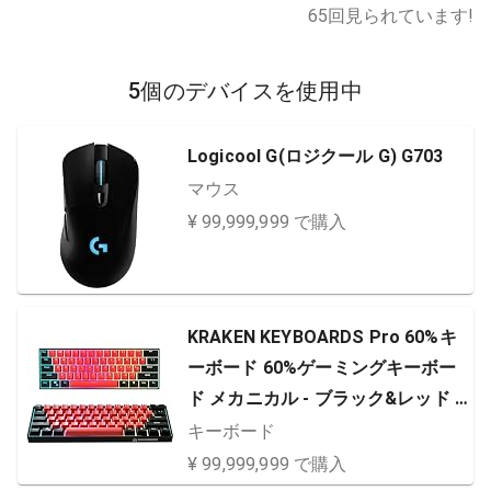
65
回見られています!
5個のデバイスを使用中
Logicool G(ロジクール G) G703
マウス
¥ 99,999,999 で購入
KRAKEN KEYBOARDS Pro 60%キ
ーボード 60%ゲーミングキーボー
ド メカニカル - ブラック&レッド -
ホットスワップ可能 - PC、Xbox、
キーボード
PlayStation、Macでのゲーム用 (B
¥ 99,999,999 で購入
RED | シルバースイッチ)