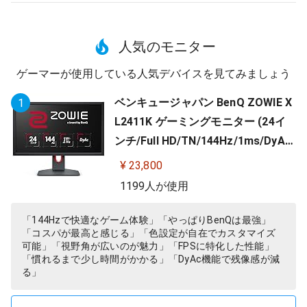
人気のモニター
ゲーマーが使用している人気デバイスを見てみましょう
ベンキュージャパン BenQ ZOWIE X
1
L2411K ゲーミングモニター (24イ
ンチ/Full HD/TN/144Hz/1ms/DyAc/
小さめ台座/OSDメニュー/指一本で
¥ 23,800
高さ調整)
1199人が使用
「144Hzで快適なゲーム体験」「やっぱりBenQは最強」
「コスパが最高と感じる」「色設定が自在でカスタマイズ
可能」「視野角が広いのが魅力」「FPSに特化した性能」
「慣れるまで少し時間がかかる」「DyAc機能で残像感が減
る」