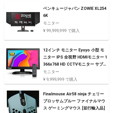
ベンキュージャパン ZOWIE XL254
6K
モニター
¥ 99,999,999 で購入
12インチ モニター Eyoyo 小型 モ
ニター IPS 全視野 HDMIモニター 1
366x768 HD CCTVモニター サブ
ディスプレイ USB HDMI VGA AV B
モニター
NC接続 防犯監視モニター スピーカ
¥ 9,999,999 で購入
ー内蔵 サブモニター リモコン付き
工業用モニター 日本語取扱説明書
Finalmouse Air58 ninja チェリー
ブロッサムブルー ファイナルマウ
ス ゲーミングマウス [並行輸入品]