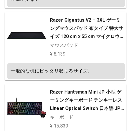
Razer Gigantus V2 – 3XL ゲーミ
ングマウスパッド 布タイプ 特大サ
イズ 120 cm x 55 cm マイクロウェ
ーブクロス 【日本正規代理店保証
マウスパッド
品】 RZ02-03330500-R3M1
¥ 8,139
一般的な机にピッタリ収まるサイズ。
Razer Huntsman Mini JP 小型 ゲ
ーミングキーボード テンキーレス
Linear Optical Switch 日本語 JP
配列 60%レイアウト 光学スイッチ
キーボード
超高速1.2mm作動 リニア触感 静音
¥ 15,839