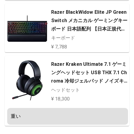
Chroma RGB 【日本正規代理店保
証品】 RZ03-03390800-R3J1
Razer BlackWidow Elite JP Green
Switch メカニカル ゲーミングキー
ボード 日本語配列 【日本正規代理
店保証品】 RZ03-02620800-R3J1
キーボード
ブラック
¥ 7,788
Razer Kraken Ultimate 7.1 ゲーミ
ングヘッドセット USB THX 7.1 Ch
roma 冷却ジェルパッド ノイズキ
ャンセリングマイク PC PS4 PS5
ヘッドセット
Switch 【日本正規代理店保証品】
¥ 18,300
RZ04-03180100-R3M1
重い