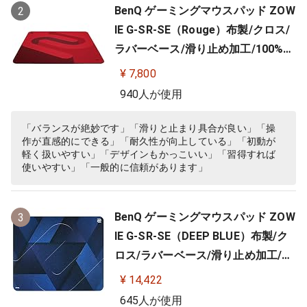
BenQ ゲーミングマウスパッド ZOW
2
IE G-SR-SE（Rouge）布製/クロス/
ラバーベース/滑り止め加工/100%フ
ルフラット/3.5mm
¥ 7,800
940人が使用
「バランスが絶妙です」「滑りと止まり具合が良い」「操
作が直感的にできる」「耐久性が向上している」「初動が
軽く扱いやすい」「デザインもかっこいい」「習得すれば
使いやすい」「一般的に信頼があります」
BenQ ゲーミングマウスパッド ZOW
3
IE G-SR-SE（DEEP BLUE）布製/ク
ロス/ラバーベース/滑り止め加工/10
0%フルフラット/3.5ｍｍ
¥ 14,422
645人が使用