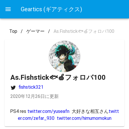
Geartics (ギアティクス)
Top
/
ゲーマー
/
As.Fishstick🐟🍏フォロバ100
As.Fishstick🐟🍏フォロバ100
fishstick321
2020年12月26日に更新
PS4 res 
twitter.com/yuseafn
  大好きな相互さん
twitt
er.com/zefar_930
twitter.com/himumomokun