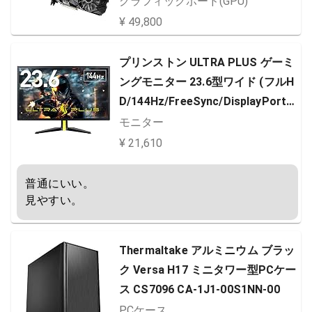
グラフィックボード(GPU)
P-E8GB/DF
¥ 49,800
プリンストン ULTRA PLUS ゲーミ
ングモニター 23.6型ワイド (フルH
D/144Hz/FreeSync/DisplayPort/
TNパネル) PTFGSA-24W
モニター
¥ 21,610
普通にいい。

見やすい。
Thermaltake アルミニウム ブラッ
ク Versa H17 ミニタワー型PCケー
ス CS7096 CA-1J1-00S1NN-00
PCケース