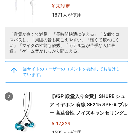
¥ 未設定
1871人が使用
「音質が良くて満足」「長時間快適に使える」「安価でコ
スパ良し」「周囲の音も聞こえやすい」「軽くて疲れにく
い」「マイクの性能も優秀」「カナル型が苦手な人に最
適」「ゲーム音がしっかり聞こえる」
当サイトのユーザーのコメントを要約してお届けし
ています。
【VGP 殿堂入り金賞】SHURE シュ
2
ア イヤホン 有線 SE215 SPE-A ブル
ー 高遮音性 ノイズキャンセリング
ゲーム ゲーミング スペシャルエデ
¥ 12,329
ィション カナル型 ワイヤレス変換
1595人が使用