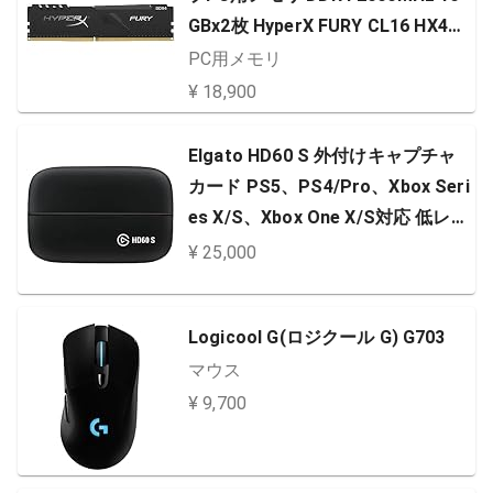
GBx2枚 HyperX FURY CL16 HX426
C16FB3K2/32
PC用メモリ
¥ 18,900
Elgato HD60 S 外付けキャプチャ
カード PS5、PS4/Pro、Xbox Seri
es X/S、Xbox One X/S対応 低レイ
テンシー 1080p/60fps ライブ配信/
¥ 25,000
録画用 OBS/Twitch/YouTube 連携
PC/Mac対応
Logicool G(ロジクール G) G703
マウス
¥ 9,700