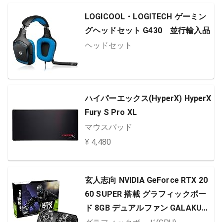
LOGICOOL・LOGITECH ゲーミン
グヘッドセット G430 並行輸入品
ヘッドセット
ハイパーエックス(HyperX) HyperX
Fury S Pro XL
マウスパッド
¥ 4,480
玄人志向 NVIDIA GeForce RTX 20
60 SUPER 搭載 グラフィックボー
ド 8GB デュアルファン GALAKUR
O GAMINGシリーズ GG-RTX2060S