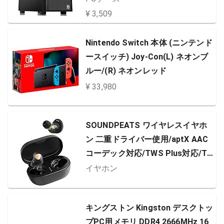
¥ 3,509
Nintendo Switch 本体 (ニンテンド
ースイッチ) Joy-Con(L) ネオンブ
ルー/(R) ネオンレッド
¥ 33,980
SOUNDPEATS ワイヤレスイヤホ
ン 二重ドライバー使用/aptX AAC
コーデック対応/TWS Plus対応/Ty
pe-C充電対応/クリア通話/長時間
イヤホン
再生/快適な装着感 / IPX5防水 フル
ワイヤレス イヤホンBluetooth イ
キングストン Kingston デスクトッ
ヤホン スポーツイヤホン Bluetoot
プPC用メモリ DDR4 2666MHz 16
h5.0 サウンドピーツ (ブラック)