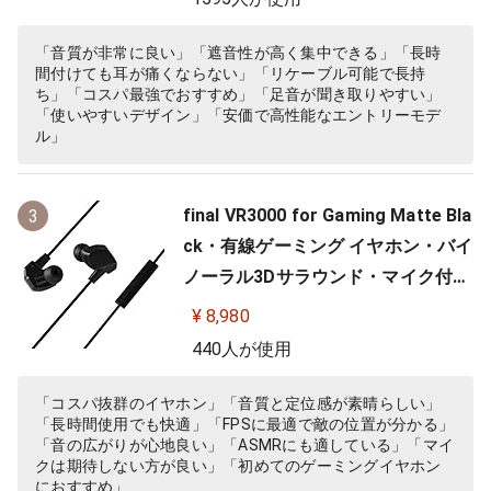
可(別売) MMCX リケーブル プロ仕
様 低音強化 配信 音楽 オーディオリ
「音質が非常に良い」「遮音性が高く集中できる」「長時
間付けても耳が痛くならない」「リケーブル可能で長持
スニング レコーディング 録音…
ち」「コスパ最強でおすすめ」「足音が聞き取りやすい」
「使いやすいデザイン」「安価で高性能なエントリーモデ
ル」
final VR3000 for Gaming Matte Bla
3
ck・有線ゲーミング イヤホン・バイ
ノーラル3Dサラウンド・マイク付き
【ゲーム/VR/バイノーラル/ASMR /
¥ 8,980
360オーディオ推奨】
440人が使用
「コスパ抜群のイヤホン」「音質と定位感が素晴らしい」
「長時間使用でも快適」「FPSに最適で敵の位置が分かる」
「音の広がりが心地良い」「ASMRにも適している」「マイ
クは期待しない方が良い」「初めてのゲーミングイヤホン
におすすめ」