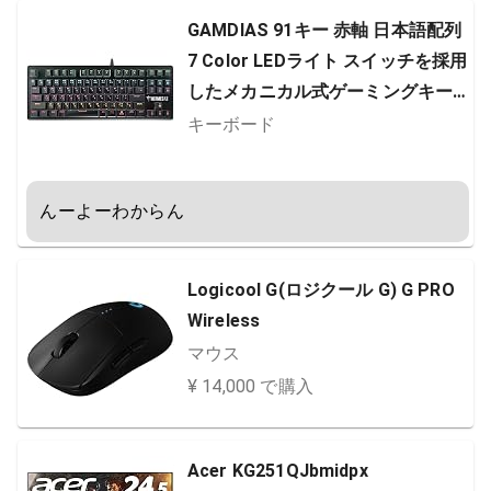
GAMDIAS 91キー 赤軸 日本語配列
7 Color LEDライト スイッチを採用
したメカニカル式ゲーミングキー
ボード (HERMES E2) 16759-28000
キーボード
-41043-G
んーよーわからん
Logicool G(ロジクール G) G PRO
Wireless
マウス
¥ 14,000 で購入
Acer KG251QJbmidpx