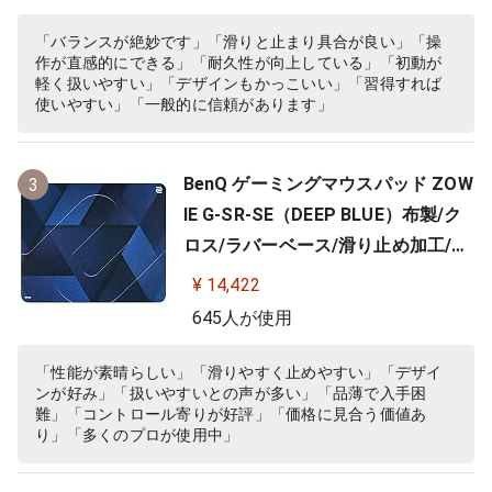
「バランスが絶妙です」「滑りと止まり具合が良い」「操
作が直感的にできる」「耐久性が向上している」「初動が
軽く扱いやすい」「デザインもかっこいい」「習得すれば
使いやすい」「一般的に信頼があります」
BenQ ゲーミングマウスパッド ZOW
3
IE G-SR-SE（DEEP BLUE）布製/ク
ロス/ラバーベース/滑り止め加工/10
0%フルフラット/3.5ｍｍ
¥ 14,422
645人が使用
「性能が素晴らしい」「滑りやすく止めやすい」「デザイ
ンが好み」「扱いやすいとの声が多い」「品薄で入手困
難」「コントロール寄りが好評」「価格に見合う価値あ
り」「多くのプロが使用中」