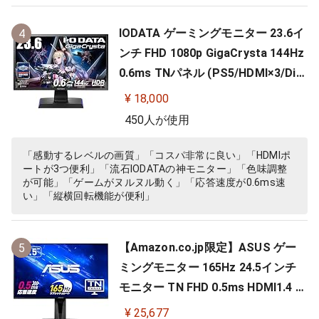
IODATA ゲーミングモニター 23.6イ
4
ンチ FHD 1080p GigaCrysta 144Hz
0.6ms TNパネル (PS5/HDMI×3/Dis
playPort/スピーカー付/高さ調整/縦
¥ 18,000
横回転) EX-LDGC242HTB
450人が使用
「感動するレベルの画質」「コスパ非常に良い」「HDMIポ
ートが3つ便利」「流石IODATAの神モニター」「色味調整
が可能」「ゲームがヌルヌル動く」「応答速度が0.6ms速
い」「縦横回転機能が便利」
【Amazon.co.jp限定】ASUS ゲー
5
ミングモニター 165Hz 24.5インチ
モニター TN FHD 0.5ms HDMI1.4 Di
splayPort1.2 DVI-D スピーカー 高
¥ 25,677