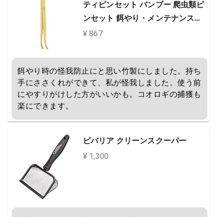
ティピンセット バンブー 爬虫類ピ
ンセット 餌やり・メンテナンス用
先カーブ 竹製
¥ 867
餌やり時の怪我防止にと思い竹製にしました。持ち
手にささくれができて、私が怪我しました。使う前
にやすりがけした方がいいかも。コオロギの捕獲も
楽にできます。
ビバリア クリーンスクーパー
¥ 1,300