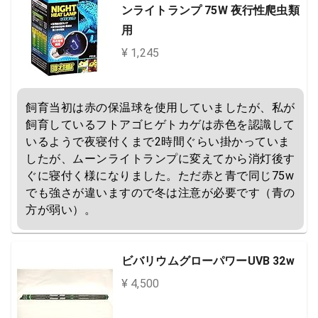
ンライトランプ 75W 夜行性爬虫類
用
¥ 1,245
飼育当初は赤の保温球を使用していましたが、私が
飼育しているフトアゴヒゲトカゲは赤色を認識して
いるようで夜寝付くまで2時間ぐらい掛かっていま
したが、ムーンライトランプに変えてから消灯後す
ぐに寝付く様になりました。ただ赤と青で同じ75w
でも強さが違いますので冬は注意が必要です（青の
方が弱い）。
ビバリウムグローパワーUVB 32w
¥ 4,500