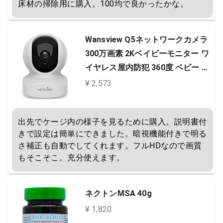
床材の掃除用に購入。100均で良かったかな。
Wansview Q5ネットワークカメラ
300万画素 2Kベイビーモニター ワ
イヤレス屋内防犯 360度 ベビー 老
人 ペット見守り 2.4GWi-Fi対応Wi-
¥ 2,573
Fiカメラ 動体検知 双方向音声 暗視
撮影 録画可能 アプリ無料 白
出先でケージ内の様子を見るために購入。説明書付
きで設定は簡単にできました。暗視機能付きで明る
さ補正も自動でしてくれます。フルHDなので画質
もそこそこ。充分使えます。
ネクトンMSA 40g
¥ 1,820