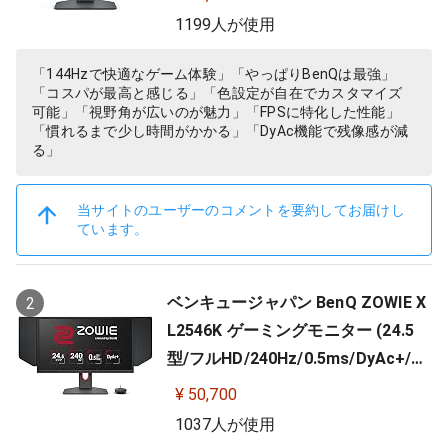
高さ調整)
1199人が使用
「144Hzで快適なゲーム体験」「やっぱりBenQは最強」
「コスパが最高と感じる」「色設定が自在でカスタマイズ
可能」「視野角が広いのが魅力」「FPSに特化した性能」
「慣れるまで少し時間がかかる」「DyAc機能で残像感が減
る」
当サイトのユーザーのコメントを要約してお届けし
ています。
ベンキュージャパン BenQ ZOWIE X
2
L2546K ゲーミングモニター (24.5
型/フルHD/240Hz/0.5ms/DyAc+/小
さめ台座/新筐体デザイン/新OSDメ
¥ 50,700
ニュー/新型液晶パネル採用)
1037人が使用