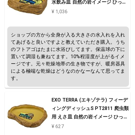
水飲み皿 自然の岩イメージ ひっく
り返しにくい W21×D17×H5cm
¥ 1,036
ショップの方から全身が入る大きさの水入れを入れ
てあげると良いですよと教えていただき購入。うち
のフトアゴはたまに水浴びしてます。保温球の下に
置いて調湿も兼ねてます。10%程湿度が上がるイメ
ージです。元々乾燥地帯の生き物ですが、暖房器具
による極端な乾燥はどうなのかなーなんて思ってま
す。
EXO TERRA (エキゾテラ) フィーデ
ィングディッシュS PT2811 爬虫類
用 えさ皿 自然の岩イメージ ひっく
り返しにくい W14.5×D10×H2.3cm
¥ 627