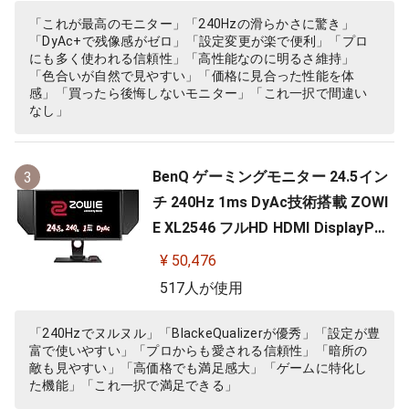
「これが最高のモニター」「240Hzの滑らかさに驚き」
「DyAc+で残像感がゼロ」「設定変更が楽で便利」「プロ
にも多く使われる信頼性」「高性能なのに明るさ維持」
「色合いが自然で見やすい」「価格に見合った性能を体
感」「買ったら後悔しないモニター」「これ一択で間違い
なし」
BenQ ゲーミングモニター 24.5イン
3
チ 240Hz 1ms DyAc技術搭載 ZOWI
E XL2546 フルHD HDMI DisplayPor
t DVI-DL搭載 FPS向き ディスプレイ
¥ 50,476
517人が使用
「240Hzでヌルヌル」「BlackeQualizerが優秀」「設定が豊
富で使いやすい」「プロからも愛される信頼性」「暗所の
敵も見やすい」「高価格でも満足感大」「ゲームに特化し
た機能」「これ一択で満足できる」