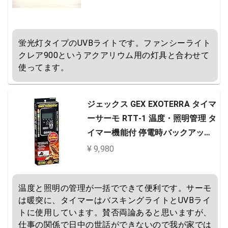
蛍光灯タイプのUVBライトです。ファンシーライト
クレア900というアクアリウム用の灯具と合わせて
使ってます。
ジェックス GEX EXOTERRA タイマ
ーサーモ RTT‐1 温度・照明管理 タ
イマー機能付 停電時バックアップ
機能付
¥ 9,980
温度と照明の管理が一括でできて便利です。サーモ
は暖突に、タイマーはバスキングライトとUVBライ
トに使用しています。賛否両論あると思いますが、
仕事の関係で日中の世話ができないので我が家では