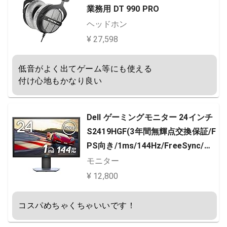
業務用 DT 990 PRO
ヘッドホン
¥ 27,598
低音がよく出てゲーム等にも使える

付け心地もかなり良い
Dell ゲーミングモニター 24インチ
S2419HGF(3年間無輝点交換保証/F
PS向き/1ms/144Hz/FreeSync/フ
ルHD/TN非光沢/DP,HDMIx2/高さ
モニター
調整/回転)
¥ 12,800
コスパめちゃくちゃいいです！