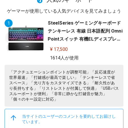
ゲーマーが使用している人気デバイスを見てみましょう
SteelSeries ゲーミングキーボード
1
テンキーレス 有線 日本語配列 Omni
Pointスイッチ 有機ELディスプレイ
搭載 Apex Pro TKL JP 64737
¥ 17,500
1614人が使用
「アクチュエーションポイントが調整可能」「反応速度が
世界最速」「打鍵感が最高で楽しい」「テンキーレスで省
スペース」「光り方をカスタマイズできる」「耐久性があ
り長持ちする」「リストレストが付属して快適」「USBパス
スルーポートが便利」「非常に静かな打鍵音が魅力」
「個々のキー設定に対応」
当サイトのユーザーのコメントを要約してお届けし
ています。