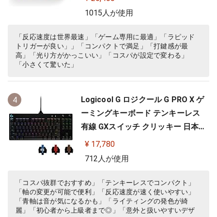
ョンキー 搭載 64825 ブラック
1015人が使用
「反応速度は世界最速」「ゲーム専用に最適」「ラピッド
トリガーが良い」」「コンパクトで満足」「打鍵感が最
高」「光り方がかっこいい」「コスパが設定で変わる」
「小さくて驚いた」
Logicool G ロジクール G PRO X ゲ
4
ーミングキーボード テンキーレス
有線 GXスイッチ クリッキー 日本語
配列 LIGHTSYNC RGB 着脱式ケーブ
¥ 17,780
ル G-PKB-002 国内正規品 【 ファイ
712人が使用
ナルファンタジーXIV 推奨周辺機器
】
「コスパ抜群でおすすめ」「テンキーレスでコンパクト」
「軸の変更が可能で便利」「反応速度が速く使いやすい」
「青軸は音が気になるかも」「ライティングの発色が綺
麗」「初心者から上級者まで◎」「意外と扱いやすいデザ