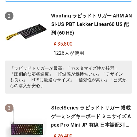
Wooting ラピッドトリガー ARM AN
2
SI-US PBT Lekker Linear60 US 配
列 (60 HE)
¥ 35,800
1226人が使用
「ラピッドトリガーが最高」「カスタマイズ性が抜群」
「圧倒的な応答速度」「打鍵感が気持ちいい」「デザイン
も良い」「FPSに最適なサイズ」「信頼性が高い」「公式か
らの購入が安心」
SteelSeries ラピッドトリガー 搭載
3
ゲーミングキーボード ミニサイズ A
pex Pro Mini JP 有線 日本語配列 O
mniPointスイッチ 2ーinー1アクシ
¥ 26,400