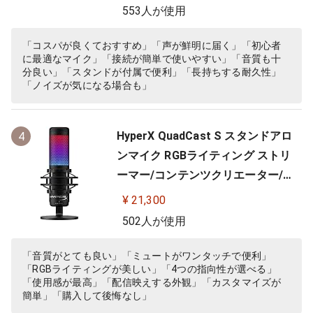
553人が使用
「コスパが良くておすすめ」「声が鮮明に届く」「初心者
に最適なマイク」「接続が簡単で使いやすい」「音質も十
分良い」「スタンドが付属で便利」「長持ちする耐久性」
「ノイズが気になる場合も」
HyperX QuadCast S スタンドアロ
4
ンマイク RGBライティング ストリ
ーマー/コンテンツクリエーター/ゲ
ーマー向け/PC,PS4使用可能 2年保
¥ 21,300
証 HMIQ1S-XX-RG/G (4P5P7AA)
502人が使用
「音質がとても良い」「ミュートがワンタッチで便利」
「RGBライティングが美しい」「4つの指向性が選べる」
「使用感が最高」「配信映えする外観」「カスタマイズが
簡単」「購入して後悔なし」