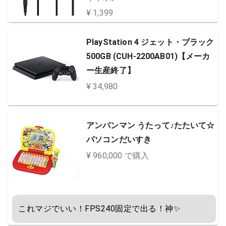
クリア通話 for i-Phone i-Pad PC
¥ 1,399
Android ブラック
PlayStation 4 ジェット・ブラック
500GB (CUH-2200AB01)【メーカ
ー生産終了】
¥ 34,980
アンパンマン うたって♪たたいて☆
パソコンだいすき
¥ 960,000 で購入
これマジでいい！FPS240固定で出る！神✨