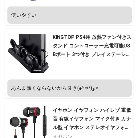
使いやすい
KINGTOP PS4用 放熱ファン付きス
タンド コントローラー充電可能US
Bポート 3つ付き プレイステーショ
ン4全シリーズ対応可能
あんま熱くならないから良き(๑•̀ㅂ•́)و✧
イヤホン イヤフォン ハイレゾ 重低
音 有線イヤフォン マイク付き カナ
ル型 イヤホン ステレオイヤフォン
インナーイヤー型 音漏れ防止 軽量
イヤホン