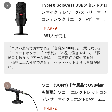
HyperX SoloCast USBスタンドアロ
2
ンマイク テレワーク/ストリーマー/
コンテンツクリエーター/ゲーマー向
け/PC,PS4,PS5使用可能 メーカー 2
¥ 7,979
年保証 HMIS1X-XX-BK/G ( 4P5P8A
681人が使用
A )
「コスパ最高でおすすめ」「音質が7000円とは思えない」
「ミュートがタッチ式で便利」「小型で置きやすい」「振
動音を拾うのでアーム推奨」「音質良好で初心者向け」
「価格以上の性能で満足」「ヘッドセットよりも音質が良
い」
ソニー(SONY)【付属品でUSB接続
3
も簡単】ソニー エレクトレットコン
デンサーマイクロホン PC/ゲーム用
ECM-PCV80U
¥ 4,872