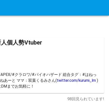
人個人勢Vtuber
#APEX/#クラロワ/#バイオハザード 総合タグ：#はねっ
はねあーと ママ：双葉くるみさん(
twitter.com/kurumi_lm
 ) 
DMまでお気軽に！
98
回見られています!