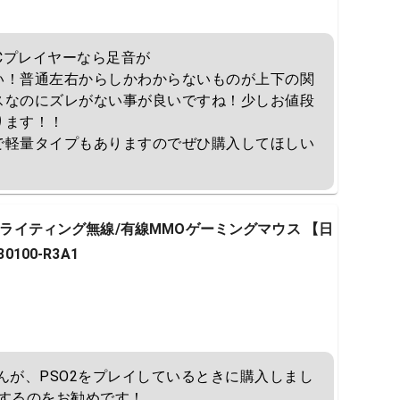
Cプレイヤーなら足音が

い！普通左右からしかわからないものが上下の関
スなのにズレがない事が良いですね！少しお値段
ます！！

で軽量タイプもありますのでぜひ購入してほしい
ma マルチライティング無線/有線MMOゲーミングマウス 【日
100-R3A1
んが、PSO2をプレイしているときに購入しまし
するのをお勧めです！
