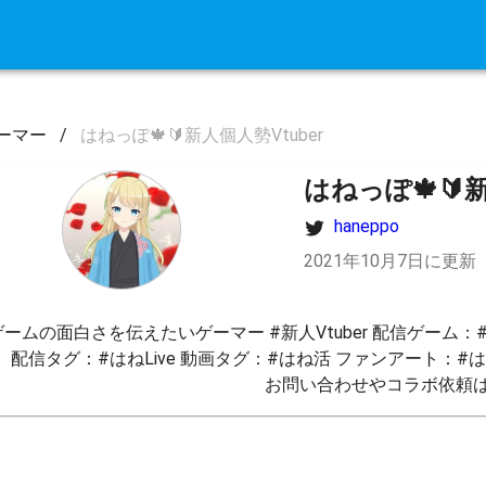
ーマー
/
はねっぽ🍁🔰新人個人勢Vtuber
はねっぽ🍁🔰新
haneppo
2021年10月7日に更新
ゲームの面白さを伝えたいゲーマー #新人Vtuber 配信ゲーム：
。配信タグ：#はねLive 動画タグ：#はね活 ファンアート：#
お問い合わせやコラボ依頼は