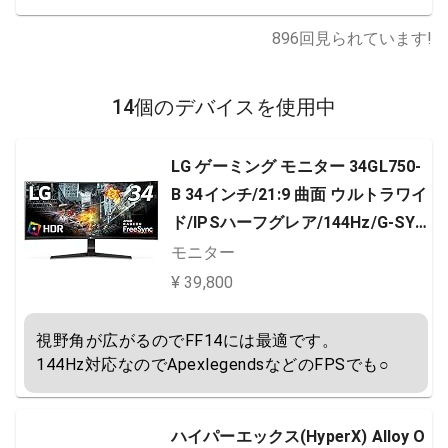
896
回見られています!
14個のデバイスを使用中
LG ゲーミング モニター 34GL750-
B 34インチ/21:9 曲面 ウルトラワイ
ド/IPSハーフグレア/144Hz/G-SYN
C Compatible/HDR
モニター
¥ 39,800
視野角が広がるのでFF14には最適です。

144Hz対応なのでApexlegendsなどのFPSでも○
ハイパーエックス(HyperX) Alloy O