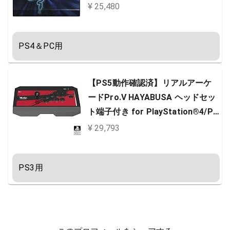
00-R3A1
¥ 25,480
PS4＆PC用
【PS5動作確認済】リアルアーケ
ードPro.V HAYABUSA ヘッドセッ
ト端子付き for PlayStation®4/Pl
ayStation®3/PC【SONYライセン
¥ 29,793
ス商品】
PS3用