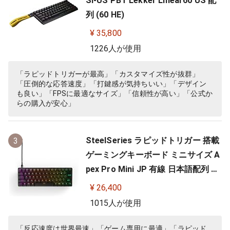
SI-US PBT Lekker Linear60 US 配
列 (60 HE)
¥ 35,800
1226人が使用
「ラピッドトリガーが最高」「カスタマイズ性が抜群」
「圧倒的な応答速度」「打鍵感が気持ちいい」「デザイン
も良い」「FPSに最適なサイズ」「信頼性が高い」「公式か
らの購入が安心」
SteelSeries ラピッドトリガー 搭載
3
ゲーミングキーボード ミニサイズ A
pex Pro Mini JP 有線 日本語配列 O
mniPointスイッチ 2ーinー1アクシ
¥ 26,400
ョンキー 搭載 64825 ブラック
1015人が使用
「反応速度は世界最速」「ゲーム専用に最適」「ラピッド