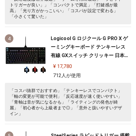
トリガーが良い」」「コンパクトで満足」「打鍵感が最
高」「光り方がかっこいい」「コスパが設定で変わる」
「小さくて驚いた」
Logicool G ロジクール G PRO X ゲ
4
ーミングキーボード テンキーレス
有線 GXスイッチ クリッキー 日本語
配列 LIGHTSYNC RGB 着脱式ケーブ
¥ 17,780
ル G-PKB-002 国内正規品 【 ファイ
712人が使用
ナルファンタジーXIV 推奨周辺機器
】
「コスパ抜群でおすすめ」「テンキーレスでコンパクト」
「軸の変更が可能で便利」「反応速度が速く使いやすい」
「青軸は音が気になるかも」「ライティングの発色が綺
麗」「初心者から上級者まで◎」「意外と扱いやすいデザ
イン」
SteelSeries ラピッドトリガー 搭載
5