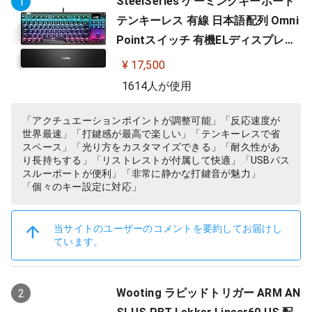
SteelSeries ゲーミングキーボード
1
テンキーレス 有線 日本語配列 Omni
Pointスイッチ 有機ELディスプレイ
搭載 Apex Pro TKL JP 64737
¥ 17,500
1614人が使用
「アクチュエーションポイントが調整可能」「反応速度が
世界最速」「打鍵感が最高で楽しい」「テンキーレスで省
スペース」「光り方をカスタマイズできる」「耐久性があ
り長持ちする」「リストレストが付属して快適」「USBパス
スルーポートが便利」「非常に静かな打鍵音が魅力」
「個々のキー設定に対応」
当サイトのユーザーのコメントを要約してお届けし
ています。
Wooting ラピッドトリガー ARM AN
2