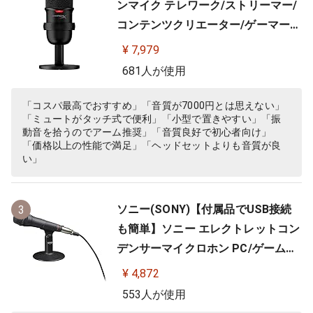
ンマイク テレワーク/ストリーマー/
コンテンツクリエーター/ゲーマー向
け/PC,PS4,PS5使用可能 メーカー 2
¥ 7,979
年保証 HMIS1X-XX-BK/G ( 4P5P8A
681人が使用
A )
「コスパ最高でおすすめ」「音質が7000円とは思えない」
「ミュートがタッチ式で便利」「小型で置きやすい」「振
動音を拾うのでアーム推奨」「音質良好で初心者向け」
「価格以上の性能で満足」「ヘッドセットよりも音質が良
い」
ソニー(SONY)【付属品でUSB接続
3
も簡単】ソニー エレクトレットコン
デンサーマイクロホン PC/ゲーム用
ECM-PCV80U
¥ 4,872
553人が使用