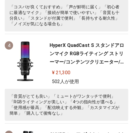
「コスパが良くておすすめ」「声が鮮明に届く」「初心者
に最適なマイク」「接続が簡単で使いやすい」「音質も十
分良い」「スタンドが付属で便利」「長持ちする耐久性」
「ノイズが気になる場合も」
HyperX QuadCast S スタンドアロ
4
ンマイク RGBライティング ストリ
ーマー/コンテンツクリエーター/ゲ
ーマー向け/PC,PS4使用可能 2年保
¥ 21,300
証 HMIQ1S-XX-RG/G (4P5P7AA)
502人が使用
「音質がとても良い」「ミュートがワンタッチで便利」
「RGBライティングが美しい」「4つの指向性が選べる」
「使用感が最高」「配信映えする外観」「カスタマイズが
簡単」「購入して後悔なし」