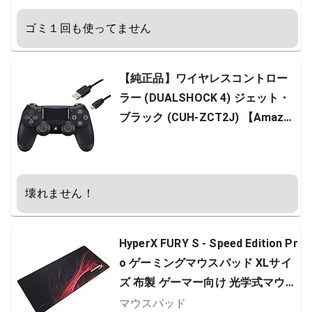
ゴミ１回も使ってません
【純正品】ワイヤレスコントロー
ラー (DUALSHOCK 4) ジェット・
ブラック (CUH-ZCT2J) 【Amazo
n.co.jp特典】CYBER PS4用コント
ローラー充電ケーブル3m
壊れません！
HyperX FURY S - Speed Edition Pr
o ゲーミングマウスパッド XLサイ
ズ 布製 ゲーマー向け 光学式マウス
適用 2年保証 HX-MPFS-S-XL ( 4P5
マウスパッド