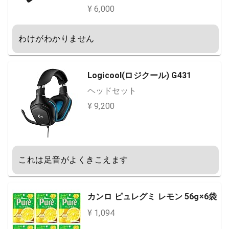
Q8AA )
¥ 6,000
わけがわかりません
Logicool(ロジクール) G431
ヘッドセット
¥ 9,200
これは足音がよくきこえます
カンロ ピュレグミ レモン 56g×6袋
¥ 1,094