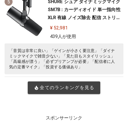
SHURE シュア ダイナミックマイク
5
SM7B : カーディオイド 単一指向性
XLR 有線 ノイズ除去 配信 ストリー
ミング 音声 音楽 演奏 録音 レコーデ
¥ 52,981
ィング YouTube 実況 ゲーム ゲーミ
439人が使用
ング ボーカル ポッドキャスト DTM
宅録 テレワーク【国内正規品/メー
「音質は非常に良い」「ゲインが小さく要注意」「ダイナ
ミックマイクで雑音少ない」「見た目もスタイリッシュ」
カー保証2年】
「高級感が漂う」「必ずプリアンプが必要」「配信者に人
気の定番マイク」「投資する価値あり」
全てのランキングを見る
スポンサーリンク