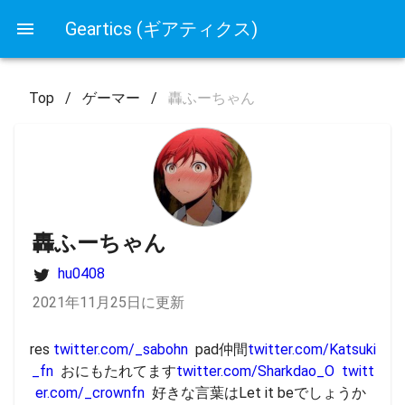
Geartics (ギアティクス)
Top
/
ゲーマー
/
轟ふーちゃん
轟ふーちゃん
hu0408
2021年11月25日に更新
res 
twitter.com/_sabohn
  pad仲間
twitter.com/Katsuki
_fn
  おにもたれてます
twitter.com/Sharkdao_O
twitt
er.com/_crownfn
  好きな言葉はLet it beでしょうか 