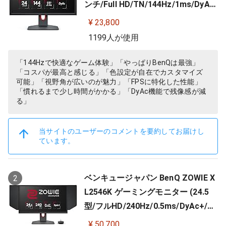
ンチ/Full HD/TN/144Hz/1ms/DyAc/
小さめ台座/OSDメニュー/指一本で
¥ 23,800
高さ調整)
1199人が使用
「144Hzで快適なゲーム体験」「やっぱりBenQは最強」
「コスパが最高と感じる」「色設定が自在でカスタマイズ
可能」「視野角が広いのが魅力」「FPSに特化した性能」
「慣れるまで少し時間がかかる」「DyAc機能で残像感が減
る」
当サイトのユーザーのコメントを要約してお届けし
ています。
ベンキュージャパン BenQ ZOWIE X
2
L2546K ゲーミングモニター (24.5
型/フルHD/240Hz/0.5ms/DyAc+/小
さめ台座/新筐体デザイン/新OSDメ
¥ 50,700