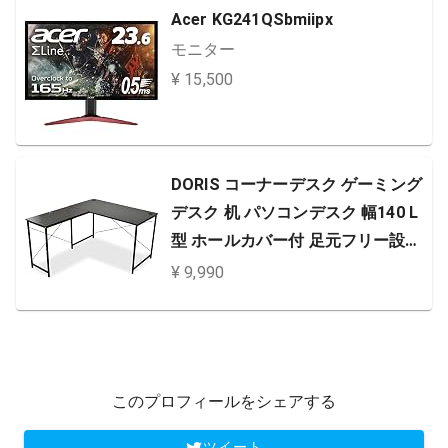
Acer KG241QSbmiipx
モニター
¥ 15,500
DORIS コーナーデスク ゲーミング
デスク 机 パソコンデスク 幅140 L
型 ホールカバー付 足元フリー設計
ブラック プライム【13357】
¥ 9,990
このプロフィールをシェアする
ツイート