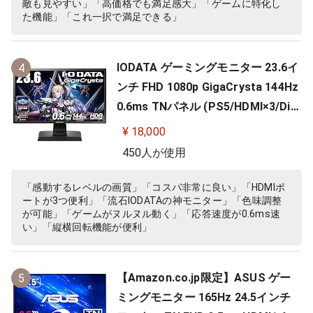
敵も見やすい」「高価格でも満足感大」「ゲームに特化し
た機能」「これ一択で満足できる」
IODATA ゲーミングモニター 23.6イ
4
ンチ FHD 1080p GigaCrysta 144Hz
0.6ms TNパネル (PS5/HDMI×3/Dis
playPort/スピーカー付/高さ調整/縦
¥ 18,000
横回転) EX-LDGC242HTB
450人が使用
「感動するレベルの画質」「コスパ非常に良い」「HDMIポ
ートが3つ便利」「流石IODATAの神モニター」「色味調整
が可能」「ゲームがヌルヌル動く」「応答速度が0.6ms速
い」「縦横回転機能が便利」
【Amazon.co.jp限定】ASUS ゲー
5
ミングモニター 165Hz 24.5インチ