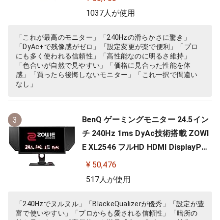
ニュー/新型液晶パネル採用)
1037人が使用
「これが最高のモニター」「240Hzの滑らかさに驚き」
「DyAc+で残像感がゼロ」「設定変更が楽で便利」「プロ
にも多く使われる信頼性」「高性能なのに明るさ維持」
「色合いが自然で見やすい」「価格に見合った性能を体
感」「買ったら後悔しないモニター」「これ一択で間違い
なし」
BenQ ゲーミングモニター 24.5イン
3
チ 240Hz 1ms DyAc技術搭載 ZOWI
E XL2546 フルHD HDMI DisplayPor
t DVI-DL搭載 FPS向き ディスプレイ
¥ 50,476
517人が使用
「240Hzでヌルヌル」「BlackeQualizerが優秀」「設定が豊
富で使いやすい」「プロからも愛される信頼性」「暗所の