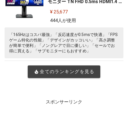
モニター TN FHD 0.5ms HDMI1.4 Di
splayPort1.2 DVI-D スピーカー 高
¥ 25,677
さ調整 縦横回転 VG258QR-J
444人が使用
「165Hzはコスパ最強」「反応速度が0.5msで快適」「FPS
ゲーム特化の性能」「デザインがカッコいい」「高さ調整
が簡単で便利」「ノングレアで目に優しい」「セールでお
得に買える」「サブモニターにもおすすめ」
全てのランキングを見る
スポンサーリンク