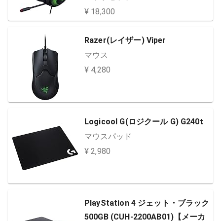
Switch 【日本正規代理店保証品】
¥ 18,300
RZ04-03180100-R3M1
Razer(レイザー) Viper
マウス
¥ 4,280
Logicool G(ロジクール G) G240t
マウスパッド
¥ 2,980
PlayStation 4 ジェット・ブラック
500GB (CUH-2200AB01)【メーカ