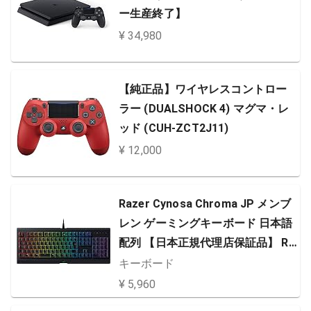
ー生産終了】
¥ 34,980
【純正品】ワイヤレスコントロー
ラー (DUALSHOCK 4) マグマ・レ
ッド (CUH-ZCT2J11)
¥ 12,000
Razer Cynosa Chroma JP メンブ
レン ゲーミングキーボード 日本語
配列 【日本正規代理店保証品】 RZ
03-02262300-R3J1
キーボード
¥ 5,960