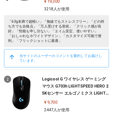
¥ 19,300
Y 無線 充電 対応 ゲーミング マウス
3218人が使用
ホワイト PC windows 国内正規品
「63g未満で超軽い」「無線でもストレスフリー」「どの持
ち方でも合格点」「万人受けする形状」「クリック感が良
好」「性能も申し分ない」「エイム安定、使いやすい」
「おしゃれなホワイトデザイン」「カスタマイズ可能で便
利」「フリックショットに最適」
当サイトのユーザーのコメントを要約してお届けし
ています。
Logicool G ワイヤレス ゲーミング
2
マウス G703h LIGHTSPEED HERO 2
5Kセンサー エルゴノミクス LIGHTS
YNC RGB POWERPLAY 無線 充電 対
¥ 9,700
応 ゲーミング マウス 充電式 無線 P
2447人が使用