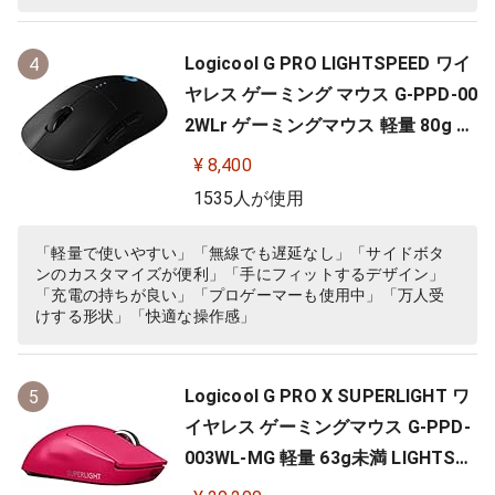
Logicool G PRO LIGHTSPEED ワイ
4
ヤレス ゲーミング マウス G-PPD-00
2WLr ゲーミングマウス 軽量 80g H
ERO 25Kセンサー 充電 POWERPLA
¥ 8,400
Y 対応 ゲーム 充電 無線 左右対称 FP
1535人が使用
S PC windows mac ブラック 国内
正規品
「軽量で使いやすい」「無線でも遅延なし」「サイドボタ
ンのカスタマイズが便利」「手にフィットするデザイン」
「充電の持ちが良い」「プロゲーマーも使用中」「万人受
けする形状」「快適な操作感」
Logicool G PRO X SUPERLIGHT ワ
5
イヤレス ゲーミングマウス G-PPD-
003WL-MG 軽量 63g未満 LIGHTSP
EED HERO 25Kセンサー POWERPLA