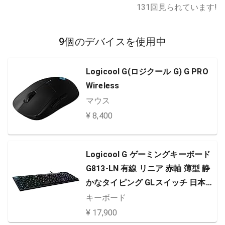
131
回見られています!
9個のデバイスを使用中
Logicool G(ロジクール G) G PRO
Wireless
マウス
¥ 8,400
Logicool G ゲーミングキーボード
G813-LN 有線 リニア 赤軸 薄型 静
かなタイピング GLスイッチ 日本語
配列 LIGHTSYNC RGB USB パスス
キーボード
ルー ゲーミング キーボード メカニ
¥ 17,900
カルキーボード G813 PC window