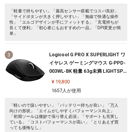
C windows mac ブラック G703 国
内正規品 【 ファイナルファンタジ
「軽量で持ちやすい」「最高センサー搭載でコスパ良好」
「サイドボタンが大きく押しやすい」「無線で快適な操作
ー XIV 推奨モデル 】
性」「エルゴデザインが手にフィットする」「充電持ちが
良くて便利」「初心者にもおすすめの一品」「DPI変更が簡
単」
Logicool G PRO X SUPERLIGHT ワ
3
イヤレス ゲーミングマウス G-PPD-
003WL-BK 軽量 63g未満 LIGHTSPE
ED HERO 25Kセンサー POWERPLA
¥ 19,800
Y 無線 充電 対応 ゲーミング マウス
1657人が使用
ブラック PC windows 国内正規品
「軽いので扱いやすい」「バッテリー持ちが良い」「万人
向けの形状」「エイムがしやすくパフォーマンス向上」
「初期ソールは微妙で張り替え必須」「サポートも充実し
ている」「コストパフォーマンスが高い」「とりあえず買
っても後悔なし」