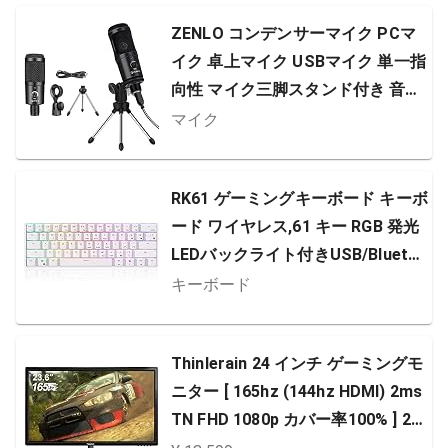
mac Chrome ブラック 国内正規品
ZENLO コンデンサーマイク PCマ
【 ファイナルファンタジー XIV 推
イク 卓上マイク USBマイク 単一指
奨…
向性 マイク三脚スタンド付き 音量
調節可能
マイク
RK61 ゲーミングキーボード キーボ
ード ワイヤレス,61 キー RGB 発光
LEDバックライト付きUSB/Blueto
oth 両対応 多機能 メカニカルキー
キーボード
ボード 1450mAh バッテリー Gater
on赤軸 ホワイト
Thinlerain 24 インチ ゲーミングモ
ニター [ 165hz (144hz HDMI) 2ms
TN FHD 1080p カバー率100% ] 24
型 ゲーミングモニター [HDMI,USB