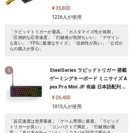
¥ 35,800
1226人が使用
「ラピッドトリガーが最高」「カスタマイズ性が抜群」
「圧倒的な応答速度」「打鍵感が気持ちいい」「デザイン
も良い」「FPSに最適なサイズ」「信頼性が高い」「公式か
らの購入が安心」
SteelSeries ラピッドトリガー 搭載
3
ゲーミングキーボード ミニサイズ A
pex Pro Mini JP 有線 日本語配列 O
mniPointスイッチ 2ーinー1アクシ
¥ 26,400
ョンキー 搭載 64825 ブラック
1015人が使用
「反応速度は世界最速」「ゲーム専用に最適」「ラピッド
トリガーが良い」」「コンパクトで満足」「打鍵感が最
高」「光り方がかっこいい」「コスパが設定で変わる」