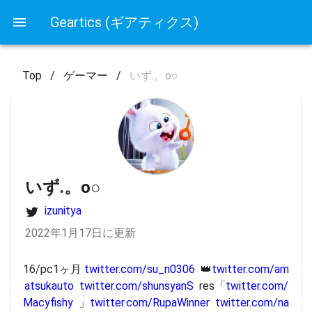
Geartics (ギアティクス)
Top
/
ゲーマー
/
いず.。o○
いず.。o○
izunitya
2022年1月17日に更新
16/pc1ヶ月 
twitter.com/su_n0306
  👑
twitter.com/am
atsukauto
twitter.com/shunsyanS
  res「
twitter.com/
Macyfishy
  」
twitter.com/RupaWinner
twitter.com/na