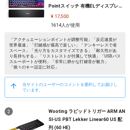
Pointスイッチ 有機ELディスプレイ
搭載 Apex Pro TKL JP 64737
¥ 17,500
1614人が使用
「アクチュエーションポイントが調整可能」「反応速度が
世界最速」「打鍵感が最高で楽しい」「テンキーレスで省
スペース」「光り方をカスタマイズできる」「耐久性があ
り長持ちする」「リストレストが付属して快適」「USBパス
スルーポートが便利」「非常に静かな打鍵音が魅力」
「個々のキー設定に対応」
当サイトのユーザーのコメントを要約してお届けし
ています。
Wooting ラピッドトリガー ARM AN
2
SI-US PBT Lekker Linear60 US 配
列 (60 HE)