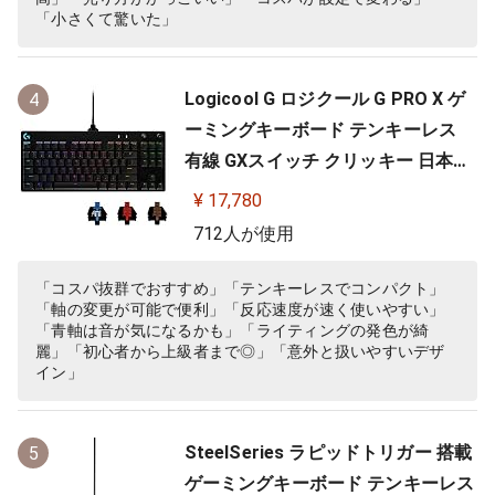
「小さくて驚いた」
Logicool G ロジクール G PRO X ゲ
4
ーミングキーボード テンキーレス
有線 GXスイッチ クリッキー 日本語
配列 LIGHTSYNC RGB 着脱式ケーブ
¥ 17,780
ル G-PKB-002 国内正規品 【 ファイ
712人が使用
ナルファンタジーXIV 推奨周辺機器
】
「コスパ抜群でおすすめ」「テンキーレスでコンパクト」
「軸の変更が可能で便利」「反応速度が速く使いやすい」
「青軸は音が気になるかも」「ライティングの発色が綺
麗」「初心者から上級者まで◎」「意外と扱いやすいデザ
イン」
SteelSeries ラピッドトリガー 搭載
5
ゲーミングキーボード テンキーレス