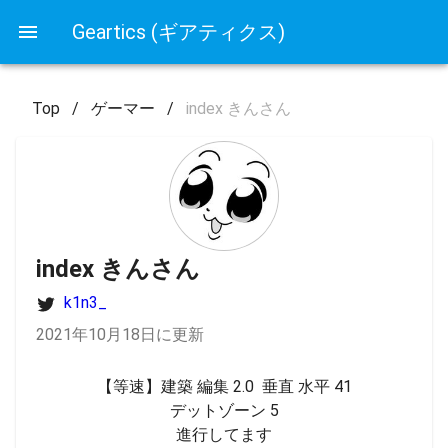
Geartics (ギアティクス)
Top
/
ゲーマー
/
index きんさん
index きんさん
k1n3_
2021年10月18日に更新
【等速】建築 編集 2.0  垂直 水平 41

デットゾーン 5

進行してます