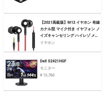
【2021高級版】M12 イヤホン 有線
カナル型 マイク付き イヤフォン ノ
イズキャンセリング ハイレゾ メタ
ルイヤホン 通話可能 リモコン付き
イヤホン
音量調整 3.5mm ジャック Android
PC ゲーム機などに対応
Dell S2421HGF
モニター
¥ 13,760