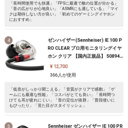
「長時間使用でも快適」「FPSに最適で敵の位置が分かる」
「音の広がりが心地良い」「ASMRにも適している」「マイ
クは期待しない方が良い」「初めてのゲーミングイヤホン
におすすめ」
ゼンハイザー(Sennheiser) IE 100 P
4
RO CLEAR プロ用モニタリングイヤ
ホン クリア 【国内正規品】 508941
カナル型 有線イヤホン
¥ 12,700
366人が使用
「低音がしっかり聞こえる」「音質がクリアで感動」「ゲ
ームにも最適な性能」「コスパがとても良い」「長時間つ
けても耳が疲れにくい」「音の定位が抜群」「普段使いに
もぴったり」「見た目がスタイリッシュ」
Sennheiser ゼンハイザー IE 100 PR
5