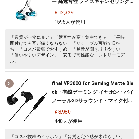
ー 高遮音性 ノイズキャンセリング
ゲーム ゲーミング スペシャルエデ
¥ 12,329
ィション カナル型 ワイヤレス変換
1595人が使用
可(別売) MMCX リケーブル プロ仕
様 低音強化 配信 音楽 オーディオリ
「音質が非常に良い」「遮音性が高く集中できる」「長時
間付けても耳が痛くならない」「リケーブル可能で長持
スニング レコーディング 録音…
ち」「コスパ最強でおすすめ」「足音が聞き取りやすい」
「使いやすいデザイン」「安価で高性能なエントリーモデ
ル」
final VR3000 for Gaming Matte Bla
3
ck・有線ゲーミング イヤホン・バイ
ノーラル3Dサラウンド・マイク付き
【ゲーム/VR/バイノーラル/ASMR /
¥ 8,980
360オーディオ推奨】
440人が使用
「コスパ抜群のイヤホン」「音質と定位感が素晴らしい」