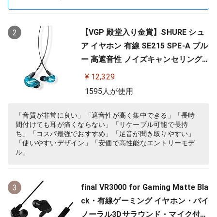
【VGP 殿堂入り金賞】SHURE シュ
2
ア イヤホン 有線 SE215 SPE-A ブル
ー 高遮音性 ノイズキャンセリング
ゲーム ゲーミング スペシャルエデ
¥ 12,329
ィション カナル型 ワイヤレス変換
1595人が使用
可(別売) MMCX リケーブル プロ仕
様 低音強化 配信 音楽 オーディオリ
「音質が非常に良い」「遮音性が高く集中できる」「長時
間付けても耳が痛くならない」「リケーブル可能で長持
スニング レコーディング 録音…
ち」「コスパ最強でおすすめ」「足音が聞き取りやすい」
「使いやすいデザイン」「安価で高性能なエントリーモデ
ル」
final VR3000 for Gaming Matte Bla
3
ck・有線ゲーミング イヤホン・バイ
ノーラル3Dサラウンド・マイク付き