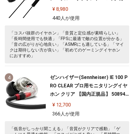
【ゲーム/VR/バイノーラル/ASMR /
¥ 8,980
360オーディオ推奨】
440人が使用
「コスパ抜群のイヤホン」「音質と定位感が素晴らしい」
「長時間使用でも快適」「FPSに最適で敵の位置が分かる」
「音の広がりが心地良い」「ASMRにも適している」「マイ
クは期待しない方が良い」「初めてのゲーミングイヤホン
におすすめ」
ゼンハイザー(Sennheiser) IE 100 P
4
RO CLEAR プロ用モニタリングイヤ
ホン クリア 【国内正規品】 508941
カナル型 有線イヤホン
¥ 12,700
366人が使用
「低音がしっかり聞こえる」「音質がクリアで感動」「ゲ