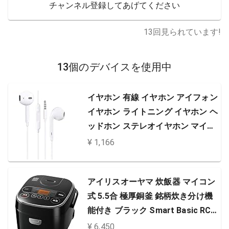
チャンネル登録してあげてください
13
回見られています!
13個のデバイスを使用中
イヤホン 有線 イヤホン アイフォン
イヤホン ライトニング イヤホン ヘ
ッドホン ステレオイヤホン マイク/
リモコン付き 通話可能 多機種対応
¥ 1,166
軽量 新品 (白) 3.5mm ジャック
アイリスオーヤマ 炊飯器 マイコン
式 5.5合 極厚銅釜 銘柄炊き分け機
能付き ブラック Smart Basic RC-
MA50AZ-B
¥ 6,450