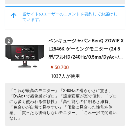
当サイトのユーザーのコメントを要約してお届けし
ています。
ベンキュージャパン BenQ ZOWIE X
2
L2546K ゲーミングモニター (24.5
型/フルHD/240Hz/0.5ms/DyAc+/小
さめ台座/新筐体デザイン/新OSDメ
¥ 50,700
ニュー/新型液晶パネル採用)
1037人が使用
「これが最高のモニター」「240Hzの滑らかさに驚き」
「DyAc+で残像感がゼロ」「設定変更が楽で便利」「プロ
にも多く使われる信頼性」「高性能なのに明るさ維持」
「色合いが自然で見やすい」「価格に見合った性能を体
感」「買ったら後悔しないモニター」「これ一択で間違い
なし」