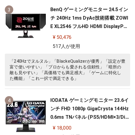
BenQ ゲーミングモニター 24.5イン
3
チ 240Hz 1ms DyAc技術搭載 ZOWI
E XL2546 フルHD HDMI DisplayPor
t DVI-DL搭載 FPS向き ディスプレイ
¥ 50,476
517人が使用
「240Hzでヌルヌル」「BlackeQualizerが優秀」「設定が豊
富で使いやすい」「プロからも愛される信頼性」「暗所の
敵も見やすい」「高価格でも満足感大」「ゲームに特化し
た機能」「これ一択で満足できる」
IODATA ゲーミングモニター 23.6イ
4
ンチ FHD 1080p GigaCrysta 144Hz
0.6ms TNパネル (PS5/HDMI×3/Dis
playPort/スピーカー付/高さ調整/縦
¥ 18,000
横回転) EX-LDGC242HTB