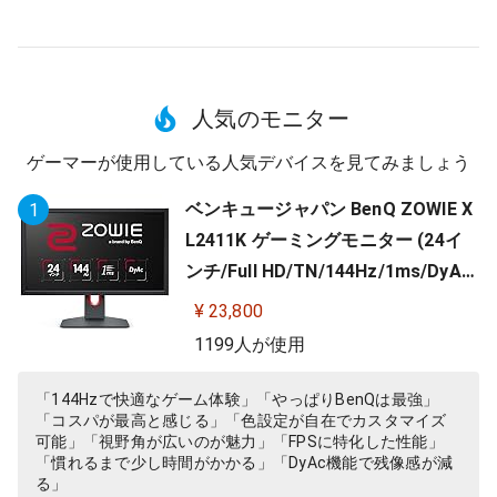
人気のモニター
ゲーマーが使用している人気デバイスを見てみましょう
ベンキュージャパン BenQ ZOWIE X
1
L2411K ゲーミングモニター (24イ
ンチ/Full HD/TN/144Hz/1ms/DyAc/
小さめ台座/OSDメニュー/指一本で
¥ 23,800
高さ調整)
1199人が使用
「144Hzで快適なゲーム体験」「やっぱりBenQは最強」
「コスパが最高と感じる」「色設定が自在でカスタマイズ
可能」「視野角が広いのが魅力」「FPSに特化した性能」
「慣れるまで少し時間がかかる」「DyAc機能で残像感が減
る」