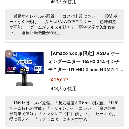
450人が使用
「感動するレベルの画質」「コスパ非常に良い」「HDMIポ
ートが3つ便利」「流石IODATAの神モニター」「色味調整
が可能」「ゲームがヌルヌル動く」「応答速度が0.6ms速
い」「縦横回転機能が便利」
【Amazon.co.jp限定】ASUS ゲー
5
ミングモニター 165Hz 24.5インチ
モニター TN FHD 0.5ms HDMI1.4 Di
splayPort1.2 DVI-D スピーカー 高
¥ 25,677
さ調整 縦横回転 VG258QR-J
444人が使用
「165Hzはコスパ最強」「反応速度が0.5msで快適」「FPS
ゲーム特化の性能」「デザインがカッコいい」「高さ調整
が簡単で便利」「ノングレアで目に優しい」「セールでお
得に買える」「サブモニターにもおすすめ」